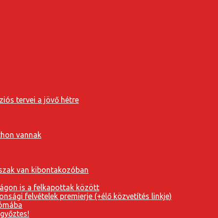
iós tervei a jövő hétre
tthon vannak
orszak van kibontakozóban
ágon is a felkapottak között
nsági felvételek premierje (+élő közvetítés linkje)
Rómába
 győztes!