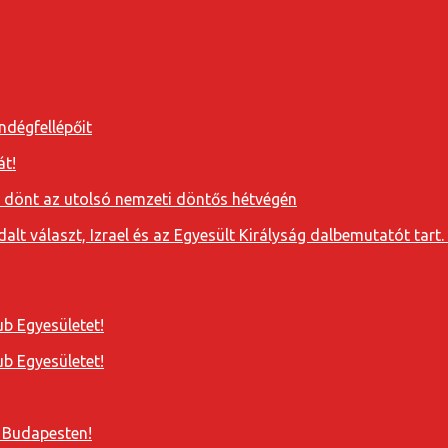
ndégfellépőit
át!
a dönt az utolsó nemzeti döntős hétvégén
t választ, Izrael és az Egyesült Királyság dalbemutatót tart. 
b Egyesületet!
b Egyesületet!
 Budapesten!