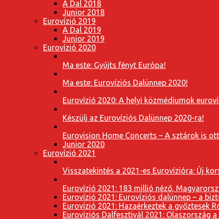
A Dal 2018
Junior 2018
Eurovízió 2019
A Dal 2019
Junior 2019
Eurovízió 2020
Ma este: Gyújts fényt Európa!
Ma este: Eurovíziós Dalünnep 2020!
Eurovízió 2020: A helyi közmédiumok eurovíz
Készülj az Eurovíziós Dalünnep 2020-ra!
Eurovision Home Concerts – A sztárok is o
Junior 2020
Eurovízió 2021
Visszatekintés a 2021-es Eurovízióra: Új k
Eurovízió 2021: 183 millió néző, Magyarorsz
Eurovízió 2021: Eurovíziós dalünnep – a bizto
Eurovízió 2021: Hazaérkeztek a győztesek 
Eurovíziós Dalfesztivál 2021: Olaszország a