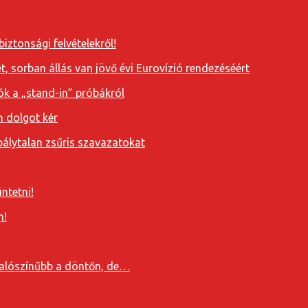
iztonsági felvételekről!
, sorban állás van jövő évi Eurovízió rendezéséért
ók a „stand-in” próbákról
n dolgot kér
álytalan zsűris szavazatokat
ntetni!
n!
valószínűbb a döntőn, de…