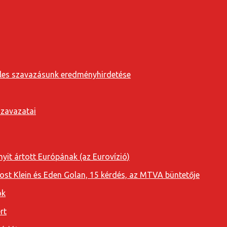
eveles szavazásunk eredményhirdetése
szavazatai
yit ártott Európának (az Eurovízió)
oost Klein és Eden Golan, 15 kérdés, az MTVA büntetője
ok
rt