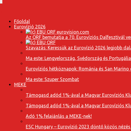
Főoldal
Eurovízió 2026
Az ORF bemutatja a 70. Eurovíziós Dalfesztivál ve
Szavazás: Keressük az Eurovízió 2026 legjobb dal
Ma este: Lengyelország, Svédország és Portugáli
Eurovíziós hétköznapok: Románia és San Marino dal
Ma este: Szuper Szombat
MEKE
Támogasd adód 1%-ával a Magyar Eurovíziós Klu
Támogasd adód 1%-ával a Magyar Eurovíziós Klu
Adó 1% felajánlás a MEKE-nek!
ESC Hungary – Eurovízió 2023 döntő közös nézés