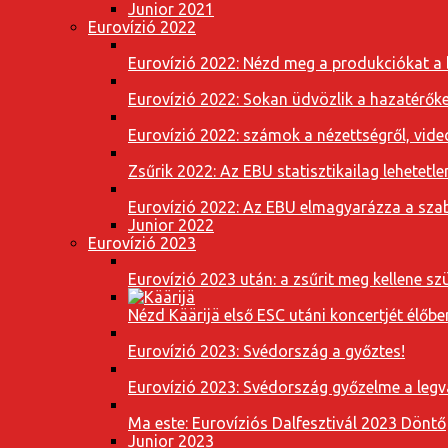
Junior 2021
Eurovízió 2022
Eurovízió 2022: Nézd meg a produkciókat a b
Eurovízió 2022: Sokan üdvözlik a hazatérőket
Eurovízió 2022: számok a nézettségről, vide
Zsűrik 2022: Az EBU statisztikailag lehetetle
Eurovízió 2022: Az EBU elmagyarázza a szab
Junior 2022
Eurovízió 2023
Eurovízió 2023 után: a zsűrit meg kellene szü
Nézd Käärijä első ESC utáni koncertjét élőbe
Eurovízió 2023: Svédország a győztes!
Eurovízió 2023: Svédország győzelme a leg
Ma este: Eurovíziós Dalfesztivál 2023 Döntő
Junior 2023