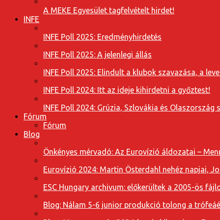
A MEKE Egyesület tagfelvételt hirdet!
INFE
INFE Poll 2025: Eredményhirdetés
INFE Poll 2025: A jelenlegi állás
INFE Poll 2025: Elindult a klubok szavazása, a l
INFE Poll 2024: Itt az ideje kihirdetni a győztest!
INFE Poll 2024: Grúzia, Szlovákia és Olaszország 
Fórum
Fórum
Blog
Önkényes mérvadó: Az Eurovízió áldozatai – Menn
Eurovízió 2024: Martin Österdahl nehéz napjai, J
ESC Hungary archivum: előkerültek a 2005-ös fájl
Blog: Nálam 5-6 junior produkció tolong a trófeáé