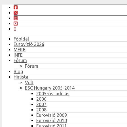
Főoldal
Eurovízió 2026
MEKE
INFE
Fórum
Fórum
Blog
Hírlista
Volt
ESC Hungary 2005-2014
2005-ös indulás
2006
2007
2008
Eurovízió 2009
Eurovízió 2010
Eurovízió 2011