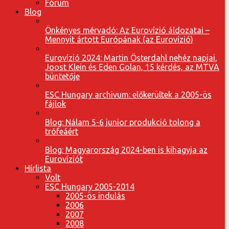
Fórum
Blog
Önkényes mérvadó: Az Eurovízió áldozatai –
Mennyit ártott Európának (az Eurovízió)
Eurovízió 2024: Martin Österdahl nehéz napjai,
Joost Klein és Eden Golan, 15 kérdés, az MTVA
büntetője
ESC Hungary archivum: előkerültek a 2005-ös
fájlok
Blog: Nálam 5-6 junior produkció tolong a
trófeáért
Blog: Magyarország 2024-ben is kihagyja az
Eurovíziót
Hírlista
Volt
ESC Hungary 2005-2014
2005-ös indulás
2006
2007
2008