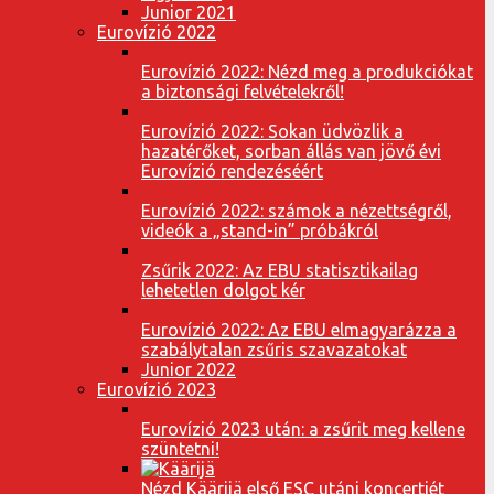
Junior 2021
Eurovízió 2022
Eurovízió 2022: Nézd meg a produkciókat
a biztonsági felvételekről!
Eurovízió 2022: Sokan üdvözlik a
hazatérőket, sorban állás van jövő évi
Eurovízió rendezéséért
Eurovízió 2022: számok a nézettségről,
videók a „stand-in” próbákról
Zsűrik 2022: Az EBU statisztikailag
lehetetlen dolgot kér
Eurovízió 2022: Az EBU elmagyarázza a
szabálytalan zsűris szavazatokat
Junior 2022
Eurovízió 2023
Eurovízió 2023 után: a zsűrit meg kellene
szüntetni!
Nézd Käärijä első ESC utáni koncertjét