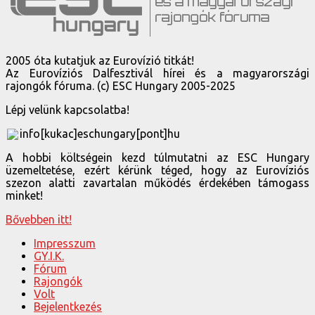
2005 óta kutatjuk az Eurovízió titkát!
Az Eurovíziós Dalfesztivál hírei és a magyarországi
rajongók fóruma. (c) ESC Hungary 2005-2025
Lépj velünk kapcsolatba!
info[kukac]eschungary[pont]hu
A hobbi költségein kezd túlmutatni az ESC Hungary
üzemeltetése, ezért kérünk téged, hogy az Eurovíziós
szezon alatti zavartalan működés érdekében támogass
minket!
Bővebben itt!
Impresszum
GY.I.K.
Fórum
Rajongók
Volt
Bejelentkezés