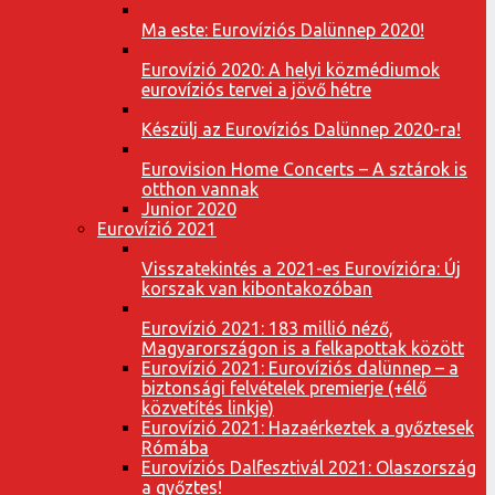
Ma este: Eurovíziós Dalünnep 2020!
Eurovízió 2020: A helyi közmédiumok
eurovíziós tervei a jövő hétre
Készülj az Eurovíziós Dalünnep 2020-ra!
Eurovision Home Concerts – A sztárok is
otthon vannak
Junior 2020
Eurovízió 2021
Visszatekintés a 2021-es Eurovízióra: Új
korszak van kibontakozóban
Eurovízió 2021: 183 millió néző,
Magyarországon is a felkapottak között
Eurovízió 2021: Eurovíziós dalünnep – a
biztonsági felvételek premierje (+élő
közvetítés linkje)
Eurovízió 2021: Hazaérkeztek a győztesek
Rómába
Eurovíziós Dalfesztivál 2021: Olaszország
a győztes!