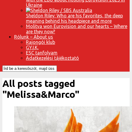
Ukraine
Sheldon Riley: Who are his favorites, the deep
meaning behind his headpiece and more
Molitva won Eurovision and our hearts – Where
are they now?
Rólunk – About us
Rajongói klub
GY.I.K.
ESC tanfolyam
Adatkezelési tájékoztató
All posts tagged
"Melissa&Marco"