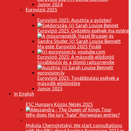
Junior 2024
Eurovízió 2025
Eurovízió 2025: Ausztria a győztes!
Eurovízió 2025: Győzelmi esélyek ma estére
Ma este: Eurovízió 2025 Finálé
Eurovízió 2025: A második elődöntő
továbbjutói és a döntő rajtsorrendje
Eurovízió 2025: Továbbjutási esélyek a
második elődöntőre
Junior 2025
In English
ESC Hungary Közös Nézés 2025
Why does the jury “hate” Norwegian entries?
Mykola Chernotytskyi: We start consultations
with the EBU about hosting Eurovision 2023 in