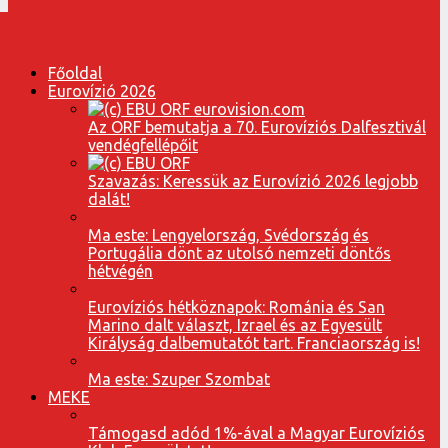
Főoldal
Eurovízió 2026
Az ORF bemutatja a 70. Eurovíziós Dalfesztivál
vendégfellépőit
Szavazás: Keressük az Eurovízió 2026 legjobb
dalát!
Ma este: Lengyelország, Svédország és
Portugália dönt az utolsó nemzeti döntős
hétvégén
Eurovíziós hétköznapok: Románia és San
Marino dalt választ, Izrael és az Egyesült
Királyság dalbemutatót tart. Franciaország is!
Ma este: Szuper Szombat
MEKE
Támogasd adód 1%-ával a Magyar Eurovíziós