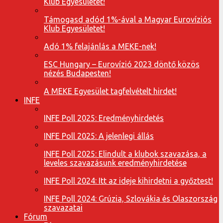
Klub Egyesületet!
Támogasd adód 1%-ával a Magyar Eurovíziós
Klub Egyesületet!
Adó 1% felajánlás a MEKE-nek!
ESC Hungary – Eurovízió 2023 döntő közös
nézés Budapesten!
A MEKE Egyesület tagfelvételt hirdet!
INFE
INFE Poll 2025: Eredményhirdetés
INFE Poll 2025: A jelenlegi állás
INFE Poll 2025: Elindult a klubok szavazása, a
leveles szavazásunk eredményhirdetése
INFE Poll 2024: Itt az ideje kihirdetni a győztest!
INFE Poll 2024: Grúzia, Szlovákia és Olaszország
szavazatai
Fórum