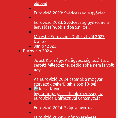
élőben!
Eurovízió 2023: Svédország a győztes!
Eurovízió 2023: Svédország győzelme a
legvalószínűbb a döntőn, de…
Ma este: Eurovíziós Dalfesztivál 2023
Döntő
Junior 2023
Eurovízió 2024
Joost Klein ügy: Az ügyészség lezárta, a
sértett fellebbezne, pedig soha nem is volt
ügy
Az Eurovízió 2024 számai: a magyar
szavazók bekerültek a top 10-be!
Így támogatja a TikTok közösség az
Eurovíziós Dalfesztivál versenyzőit
Eurovízió 2024: Svájc a nyertes!
Eurovízió 2024: A döntő esélyesei