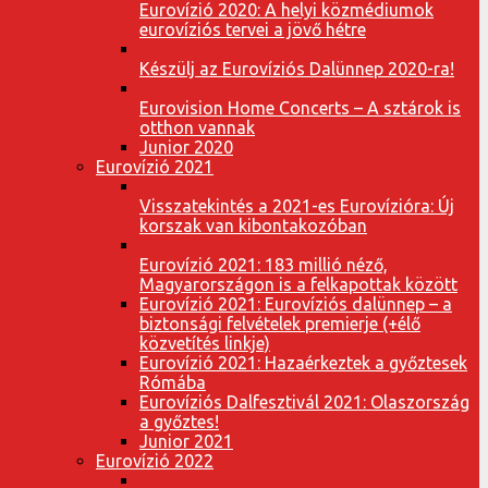
Eurovízió 2020: A helyi közmédiumok
eurovíziós tervei a jövő hétre
Készülj az Eurovíziós Dalünnep 2020-ra!
Eurovision Home Concerts – A sztárok is
otthon vannak
Junior 2020
Eurovízió 2021
Visszatekintés a 2021-es Eurovízióra: Új
korszak van kibontakozóban
Eurovízió 2021: 183 millió néző,
Magyarországon is a felkapottak között
Eurovízió 2021: Eurovíziós dalünnep – a
biztonsági felvételek premierje (+élő
közvetítés linkje)
Eurovízió 2021: Hazaérkeztek a győztesek
Rómába
Eurovíziós Dalfesztivál 2021: Olaszország
a győztes!
Junior 2021
Eurovízió 2022