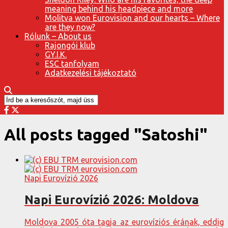
meaning behind his headpiece and more
Molitva won Eurovision and our hearts – Where
are they now?
Rólunk – About us
Rajongói klub
GY.I.K.
ESC tanfolyam
Adatkezelési tájékoztató
All posts tagged "Satoshi"
Napi Eurovízió 2026
Napi Eurovízió 2026: Moldova
Moldova 2005 óta tagja az eurovíziós érának, eddig