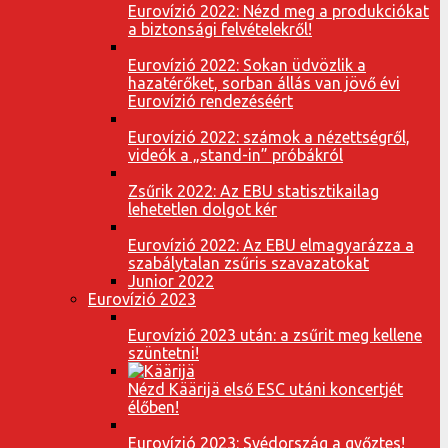
Eurovízió 2022: Nézd meg a produkciókat
a biztonsági felvételekről!
Eurovízió 2022: Sokan üdvözlik a
hazatérőket, sorban állás van jövő évi
Eurovízió rendezéséért
Eurovízió 2022: számok a nézettségről,
videók a „stand-in” próbákról
Zsűrik 2022: Az EBU statisztikailag
lehetetlen dolgot kér
Eurovízió 2022: Az EBU elmagyarázza a
szabálytalan zsűris szavazatokat
Junior 2022
Eurovízió 2023
Eurovízió 2023 után: a zsűrit meg kellene
szüntetni!
Nézd Käärijä első ESC utáni koncertjét
élőben!
Eurovízió 2023: Svédország a győztes!