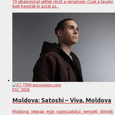
19 alkalommal vettek részt a versenyen. Csak a tavalyi
évet hagyták ki azzal az...
ESC 2026
Moldova: Satoshi – Viva, Moldova
Moldova tegnap este nagyszabású nemzeti döntőt