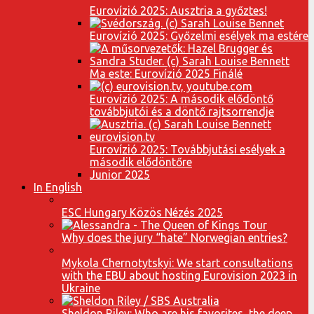
Eurovízió 2025: Ausztria a győztes!
Eurovízió 2025: Győzelmi esélyek ma estére
Ma este: Eurovízió 2025 Finálé
Eurovízió 2025: A második elődöntő
továbbjutói és a döntő rajtsorrendje
Eurovízió 2025: Továbbjutási esélyek a
második elődöntőre
Junior 2025
In English
ESC Hungary Közös Nézés 2025
Why does the jury “hate” Norwegian entries?
Mykola Chernotytskyi: We start consultations
with the EBU about hosting Eurovision 2023 in
Ukraine
Sheldon Riley: Who are his favorites, the deep