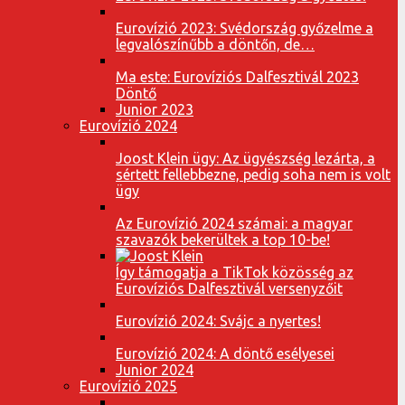
Eurovízió 2023: Svédország győzelme a
legvalószínűbb a döntőn, de…
Ma este: Eurovíziós Dalfesztivál 2023
Döntő
Junior 2023
Eurovízió 2024
Joost Klein ügy: Az ügyészség lezárta, a
sértett fellebbezne, pedig soha nem is volt
ügy
Az Eurovízió 2024 számai: a magyar
szavazók bekerültek a top 10-be!
Így támogatja a TikTok közösség az
Eurovíziós Dalfesztivál versenyzőit
Eurovízió 2024: Svájc a nyertes!
Eurovízió 2024: A döntő esélyesei
Junior 2024
Eurovízió 2025