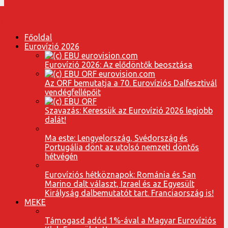
Főoldal
Eurovízió 2026
Eurovízió 2026: Az elődöntők beosztása
Az ORF bemutatja a 70. Eurovíziós Dalfesztivál
vendégfellépőit
Szavazás: Keressük az Eurovízió 2026 legjobb
dalát!
Ma este: Lengyelország, Svédország és
Portugália dönt az utolsó nemzeti döntős
hétvégén
Eurovíziós hétköznapok: Románia és San
Marino dalt választ, Izrael és az Egyesült
Királyság dalbemutatót tart. Franciaország is!
MEKE
Támogasd adód 1%-ával a Magyar Eurovíziós