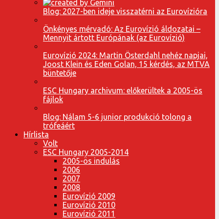
Blog: 2027-ben ideje visszatérni az Eurovízióra
Önkényes mérvadó: Az Eurovízió áldozatai –
Mennyit ártott Európának (az Eurovízió)
Eurovízió 2024: Martin Österdahl nehéz napjai,
Joost Klein és Eden Golan, 15 kérdés, az MTVA
büntetője
ESC Hungary archivum: előkerültek a 2005-ös
fájlok
Blog: Nálam 5-6 junior produkció tolong a
trófeáért
Hírlista
Volt
ESC Hungary 2005-2014
2005-ös indulás
2006
2007
2008
Eurovízió 2009
Eurovízió 2010
Eurovízió 2011