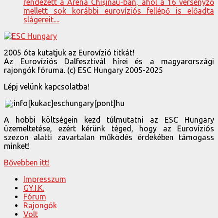
rendezett a Arena Chișinău-ban, ahol a 16 versenyző
mellett sok korábbi eurovíziós fellépő is előadta
slágereit....
2005 óta kutatjuk az Eurovízió titkát!
Az Eurovíziós Dalfesztivál hírei és a magyarországi
rajongók fóruma. (c) ESC Hungary 2005-2025
Lépj velünk kapcsolatba!
info[kukac]eschungary[pont]hu
A hobbi költségein kezd túlmutatni az ESC Hungary
üzemeltetése, ezért kérünk téged, hogy az Eurovíziós
szezon alatti zavartalan működés érdekében támogass
minket!
Bővebben itt!
Impresszum
GY.I.K.
Fórum
Rajongók
Volt