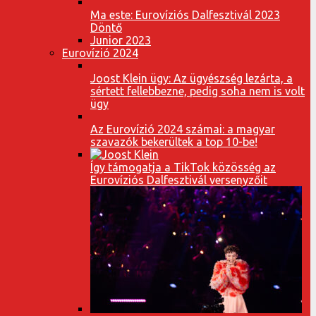
Ma este: Eurovíziós Dalfesztivál 2023
Döntő
Junior 2023
Eurovízió 2024
Joost Klein ügy: Az ügyészség lezárta, a
sértett fellebbezne, pedig soha nem is volt
ügy
Az Eurovízió 2024 számai: a magyar
szavazók bekerültek a top 10-be!
Így támogatja a TikTok közösség az
Eurovíziós Dalfesztivál versenyzőit