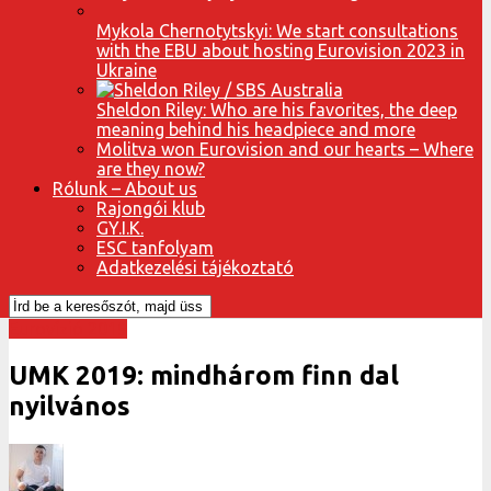
Mykola Chernotytskyi: We start consultations
with the EBU about hosting Eurovision 2023 in
Ukraine
Sheldon Riley: Who are his favorites, the deep
meaning behind his headpiece and more
Molitva won Eurovision and our hearts – Where
are they now?
Rólunk – About us
Rajongói klub
GY.I.K.
ESC tanfolyam
Adatkezelési tájékoztató
Eurovízió 2019
UMK 2019: mindhárom finn dal
nyilvános