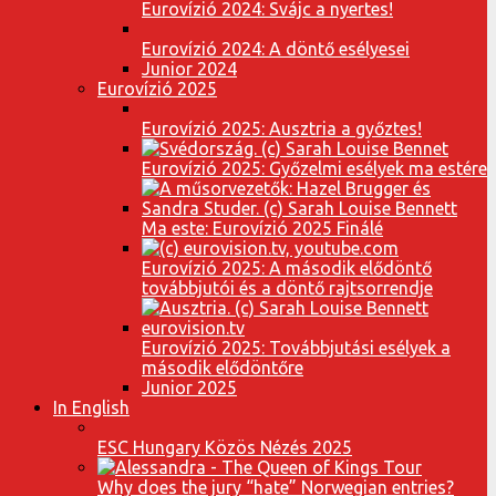
Eurovízió 2024: Svájc a nyertes!
Eurovízió 2024: A döntő esélyesei
Junior 2024
Eurovízió 2025
Eurovízió 2025: Ausztria a győztes!
Eurovízió 2025: Győzelmi esélyek ma estére
Ma este: Eurovízió 2025 Finálé
Eurovízió 2025: A második elődöntő
továbbjutói és a döntő rajtsorrendje
Eurovízió 2025: Továbbjutási esélyek a
második elődöntőre
Junior 2025
In English
ESC Hungary Közös Nézés 2025
Why does the jury “hate” Norwegian entries?