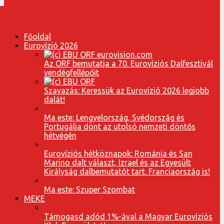
Főoldal
Eurovízió 2026
Az ORF bemutatja a 70. Eurovíziós Dalfesztivál
vendégfellépőit
Szavazás: Keressük az Eurovízió 2026 legjobb
dalát!
Ma este: Lengyelország, Svédország és
Portugália dönt az utolsó nemzeti döntős
hétvégén
Eurovíziós hétköznapok: Románia és San
Marino dalt választ, Izrael és az Egyesült
Királyság dalbemutatót tart. Franciaország is!
Ma este: Szuper Szombat
MEKE
Támogasd adód 1%-ával a Magyar Eurovíziós