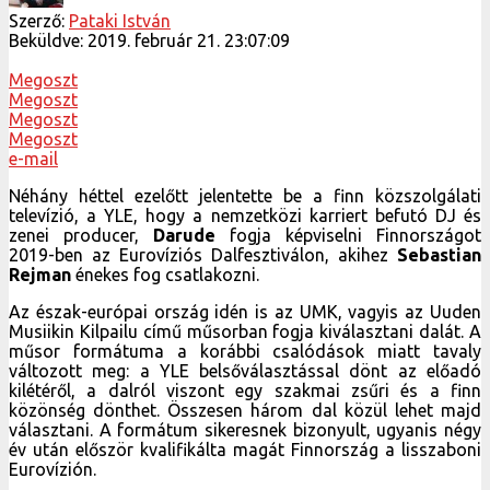
Szerző:
Pataki István
Beküldve:
2019. február 21. 23:07:09
Megoszt
Megoszt
Megoszt
Megoszt
e-mail
Néhány héttel ezelőtt jelentette be a finn közszolgálati
televízió, a YLE, hogy a nemzetközi karriert befutó DJ és
zenei producer,
Darude
fogja képviselni Finnországot
2019-ben az Eurovíziós Dalfesztiválon, akihez
Sebastian
Rejman
énekes fog csatlakozni.
Az észak-európai ország idén is az UMK, vagyis az Uuden
Musiikin Kilpailu című műsorban fogja kiválasztani dalát. A
műsor formátuma a korábbi csalódások miatt tavaly
változott meg: a YLE belsőválasztással dönt az előadó
kilétéről, a dalról viszont egy szakmai zsűri és a finn
közönség dönthet. Összesen három dal közül lehet majd
választani. A formátum sikeresnek bizonyult, ugyanis négy
év után először kvalifikálta magát Finnország a lisszaboni
Eurovízión.