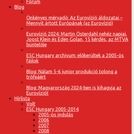
Fórum
Blog
Önkényes mérvadó: Az Eurovízió áldozatai –
Mennyit ártott Európának (az Eurovízió)
Eurovízió 2024: Martin Österdahl nehéz napjai,
Joost Klein és Eden Golan, 15 kérdés, az MTVA
büntetője
ESC Hungary archivum: előkerültek a 2005-ös
fájlok
Blog: Nálam 5-6 junior produkció tolong a
trófeáért
Blog: Magyarország 2024-ben is kihagyja az
Eurovíziót
Hírlista
Volt
ESC Hungary 2005-2014
2005-ös indulás
2006
2007
2008