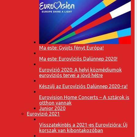
Ma este: Gyújts fényt Európa!
Ma este: Eurovíziós Dalünnep 2020!
Eurovízió 2020: A helyi közmédiumok
eurovíziós tervei a jövő hétre
Készülj az Eurovíziós Dalünnep 2020-ra!
Eurovision Home Concerts – A sztárok is
otthon vannak
Junior 2020
Eurovízió 2021
Visszatekintés a 2021-es Eurovízióra: Új
korszak van kibontakozóban