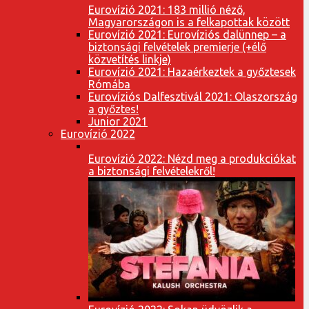
Eurovízió 2021: 183 millió néző,
Magyarországon is a felkapottak között
Eurovízió 2021: Eurovíziós dalünnep – a
biztonsági felvételek premierje (+élő
közvetítés linkje)
Eurovízió 2021: Hazaérkeztek a győztesek
Rómába
Eurovíziós Dalfesztivál 2021: Olaszország
a győztes!
Junior 2021
Eurovízió 2022
Eurovízió 2022: Nézd meg a produkciókat
a biztonsági felvételekről!