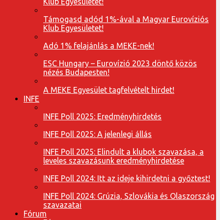
Klub Egyesületet!
Támogasd adód 1%-ával a Magyar Eurovíziós
Klub Egyesületet!
Adó 1% felajánlás a MEKE-nek!
ESC Hungary – Eurovízió 2023 döntő közös
nézés Budapesten!
A MEKE Egyesület tagfelvételt hirdet!
INFE
INFE Poll 2025: Eredményhirdetés
INFE Poll 2025: A jelenlegi állás
INFE Poll 2025: Elindult a klubok szavazása, a
leveles szavazásunk eredményhirdetése
INFE Poll 2024: Itt az ideje kihirdetni a győztest!
INFE Poll 2024: Grúzia, Szlovákia és Olaszország
szavazatai
Fórum