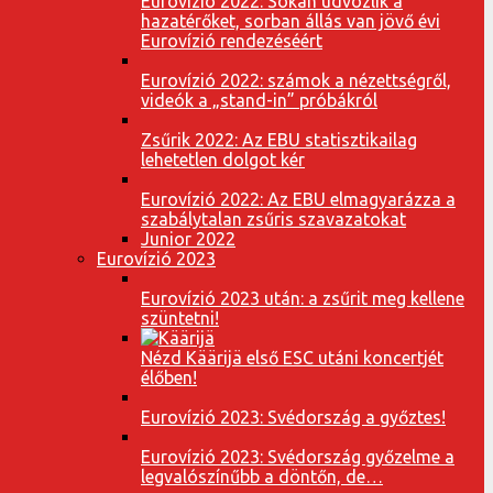
Eurovízió 2022: Sokan üdvözlik a
hazatérőket, sorban állás van jövő évi
Eurovízió rendezéséért
Eurovízió 2022: számok a nézettségről,
videók a „stand-in” próbákról
Zsűrik 2022: Az EBU statisztikailag
lehetetlen dolgot kér
Eurovízió 2022: Az EBU elmagyarázza a
szabálytalan zsűris szavazatokat
Junior 2022
Eurovízió 2023
Eurovízió 2023 után: a zsűrit meg kellene
szüntetni!
Nézd Käärijä első ESC utáni koncertjét
élőben!
Eurovízió 2023: Svédország a győztes!
Eurovízió 2023: Svédország győzelme a
legvalószínűbb a döntőn, de…