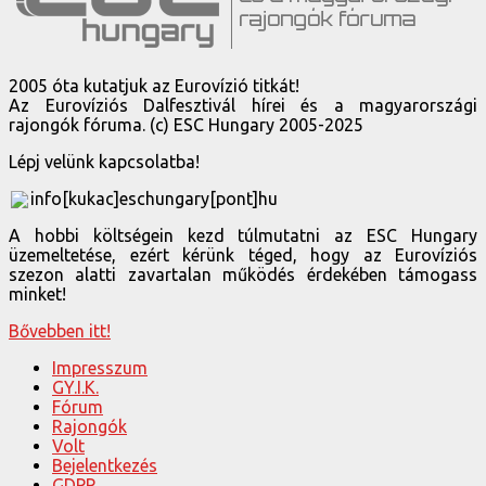
2005 óta kutatjuk az Eurovízió titkát!
Az Eurovíziós Dalfesztivál hírei és a magyarországi
rajongók fóruma. (c) ESC Hungary 2005-2025
Lépj velünk kapcsolatba!
info[kukac]eschungary[pont]hu
A hobbi költségein kezd túlmutatni az ESC Hungary
üzemeltetése, ezért kérünk téged, hogy az Eurovíziós
szezon alatti zavartalan működés érdekében támogass
minket!
Bővebben itt!
Impresszum
GY.I.K.
Fórum
Rajongók
Volt
Bejelentkezés
GDPR