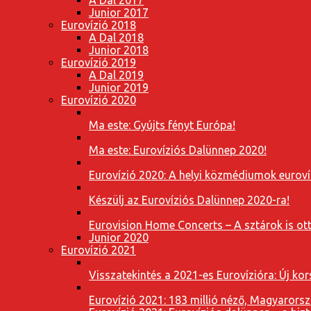
Junior 2017
Eurovízió 2018
A Dal 2018
Junior 2018
Eurovízió 2019
A Dal 2019
Junior 2019
Eurovízió 2020
Ma este: Gyújts fényt Európa!
Ma este: Eurovíziós Dalünnep 2020!
Eurovízió 2020: A helyi közmédiumok eurovíz
Készülj az Eurovíziós Dalünnep 2020-ra!
Eurovision Home Concerts – A sztárok is o
Junior 2020
Eurovízió 2021
Visszatekintés a 2021-es Eurovízióra: Új k
Eurovízió 2021: 183 millió néző, Magyarorsz