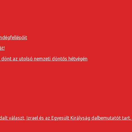
ndégfellépőit
át!
a dönt az utolsó nemzeti döntős hétvégén
t választ, Izrael és az Egyesült Királyság dalbemutatót tart. 