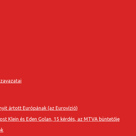
szavazatai
yit ártott Európának (az Eurovízió)
oost Klein és Eden Golan, 15 kérdés, az MTVA büntetője
ok