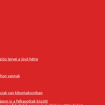
iós tervei a jövő hétre
tthon vannak
orszak van kibontakozóban
ágon is a felkapottak között