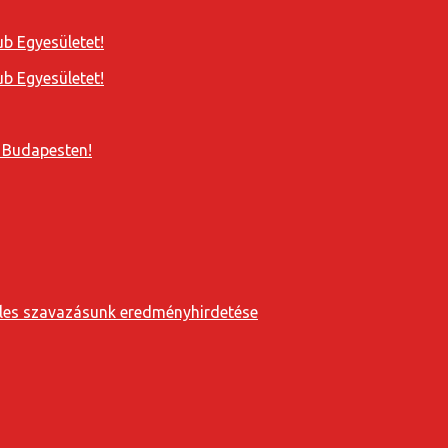
b Egyesületet!
b Egyesületet!
 Budapesten!
eveles szavazásunk eredményhirdetése