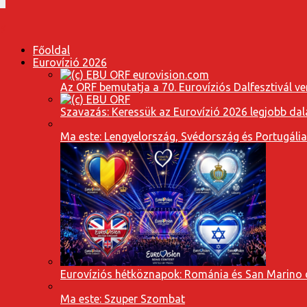
Főoldal
Eurovízió 2026
Az ORF bemutatja a 70. Eurovíziós Dalfesztivál ve
Szavazás: Keressük az Eurovízió 2026 legjobb dal
Ma este: Lengyelország, Svédország és Portugáli
Eurovíziós hétköznapok: Románia és San Marino dal
Ma este: Szuper Szombat