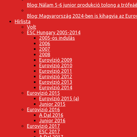
Blog: Nálam 5-6 junior produkció tolong a trófeáé
Blog: Magyarország 2024-ben is kihagyja az Eurov
Hírlista
Volt
ESC Hungary 2005-2014
2005-ös indulás
2006
2007
2008
Eurovízió 2009
Eurovízió 2010
Eurovízió 2011
Eurovízió 2012
Eurovízió 2013
Eurovízió 2014
Eurovízió 2015
Eurovízió 2015 (a)
Junior 2015
Eurovízió 2016
A Dal 2016
Junior 2016
Eurovízió 2017
ESC 2017
A Dal 2017