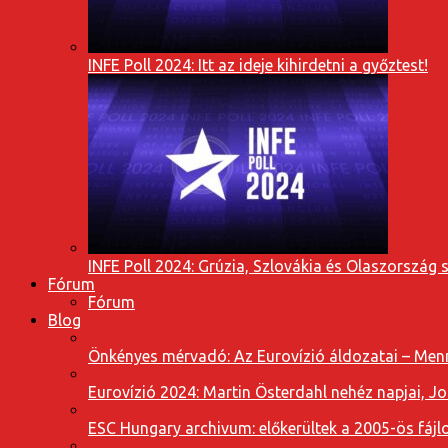
INFE Poll 2024: Itt az ideje kihirdetni a győztest!
INFE Poll 2024: Grúzia, Szlovákia és Olaszország 
Fórum
Fórum
Blog
Önkényes mérvadó: Az Eurovízió áldozatai – Menn
Eurovízió 2024: Martin Österdahl nehéz napjai, J
ESC Hungary archivum: előkerültek a 2005-ös fájl