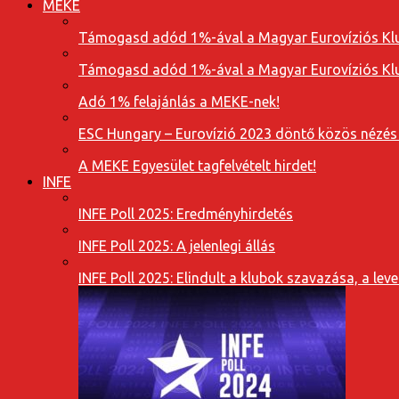
MEKE
Támogasd adód 1%-ával a Magyar Eurovíziós Klu
Támogasd adód 1%-ával a Magyar Eurovíziós Klu
Adó 1% felajánlás a MEKE-nek!
ESC Hungary – Eurovízió 2023 döntő közös nézés
A MEKE Egyesület tagfelvételt hirdet!
INFE
INFE Poll 2025: Eredményhirdetés
INFE Poll 2025: A jelenlegi állás
INFE Poll 2025: Elindult a klubok szavazása, a l