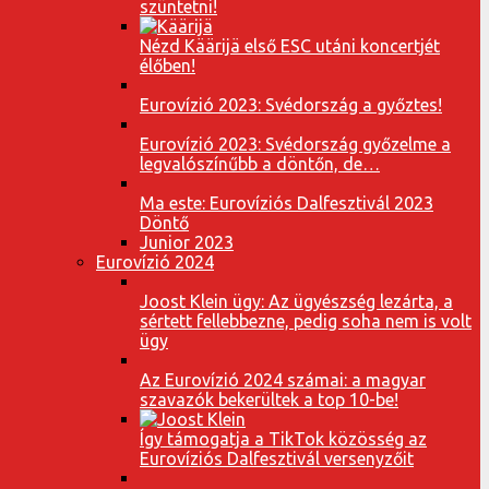
szüntetni!
Nézd Käärijä első ESC utáni koncertjét
élőben!
Eurovízió 2023: Svédország a győztes!
Eurovízió 2023: Svédország győzelme a
legvalószínűbb a döntőn, de…
Ma este: Eurovíziós Dalfesztivál 2023
Döntő
Junior 2023
Eurovízió 2024
Joost Klein ügy: Az ügyészség lezárta, a
sértett fellebbezne, pedig soha nem is volt
ügy
Az Eurovízió 2024 számai: a magyar
szavazók bekerültek a top 10-be!
Így támogatja a TikTok közösség az
Eurovíziós Dalfesztivál versenyzőit