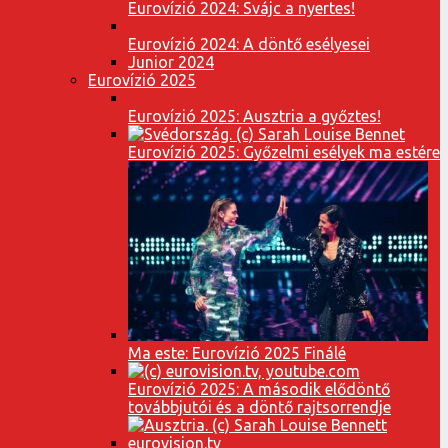
Eurovízió 2024: Svájc a nyertes!
Eurovízió 2024: A döntő esélyesei
Junior 2024
Eurovízió 2025
Eurovízió 2025: Ausztria a győztes!
Eurovízió 2025: Győzelmi esélyek ma estére
Ma este: Eurovízió 2025 Finálé
Eurovízió 2025: A második elődöntő
továbbjutói és a döntő rajtsorrendje