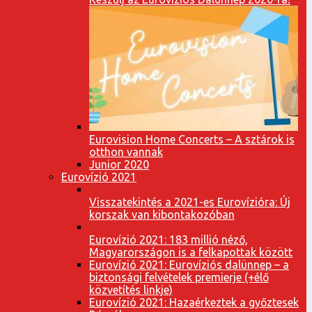
Eurovision Home Concerts – A sztárok is
otthon vannak
Junior 2020
Eurovízió 2021
Visszatekintés a 2021-es Eurovízióra: Új
korszak van kibontakozóban
Eurovízió 2021: 183 millió néző,
Magyarországon is a felkapottak között
Eurovízió 2021: Eurovíziós dalünnep – a
biztonsági felvételek premierje (+élő
közvetítés linkje)
Eurovízió 2021: Hazaérkeztek a győztesek