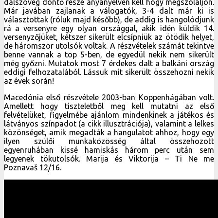
dalszöveg döntő része anyanyelven kell hogy megszólaljon.
Már javában zajlanak a válogatók, 3-4 dalt már ki is
választottak (róluk majd később), de addig is hangolódjunk
rá a versenyre egy olyan országgal, akik idén küldik 14.
versenyzőjüket, kétszer sikerült elcsípniük az ötödik helyet,
de háromszor utolsók voltak. A részvételek számát tekintve
benne vannak a top 5-ben, de egyedül nekik nem sikerült
még győzni. Mutatok most 7 érdekes dalt a balkáni ország
eddigi felhozatalából. Lássuk mit sikerült összehozni nekik
az évek során!
Macedónia első részvétele 2003-ban Koppenhágában volt.
Amellett hogy tiszteletből meg kell mutatni az első
felvételüket, figyelmébe ajánlom mindenkinek a játékos és
látványos színpadot (a cikk illusztrációja), valamint a lelkes
közönséget, amik megadták a hangulatot ahhoz, hogy egy
ilyen szülői munkaközösség által összehozott
egyenruhában kissé hamiskás három perc után sem
legyenek tökutolsók. Marija és Viktorija – Ti Ne me
Poznavaš 12/16.