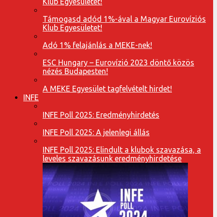
Klub Egyesületet!
Támogasd adód 1%-ával a Magyar Eurovíziós
Klub Egyesületet!
Adó 1% felajánlás a MEKE-nek!
ESC Hungary – Eurovízió 2023 döntő közös
nézés Budapesten!
A MEKE Egyesület tagfelvételt hirdet!
INFE
INFE Poll 2025: Eredményhirdetés
INFE Poll 2025: A jelenlegi állás
INFE Poll 2025: Elindult a klubok szavazása, a
leveles szavazásunk eredményhirdetése