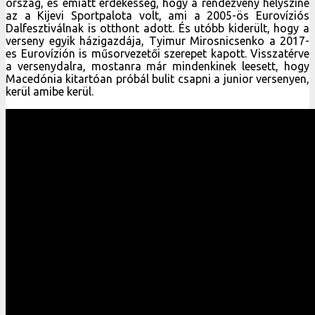
ország, és emiatt érdekesség, hogy a rendezvény helyszíne
az a Kijevi Sportpalota volt, ami a 2005-ös Eurovíziós
Dalfesztiválnak is otthont adott. És utóbb kiderült, hogy a
verseny egyik házigazdája, Tyimur Mirosnicsenko a 2017-
es Eurovízión is műsorvezetői szerepet kapott. Visszatérve
a versenydalra, mostanra már mindenkinek leesett, hogy
Macedónia kitartóan próbál bulit csapni a junior versenyen,
kerül amibe kerül.