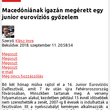
Macedóniának igazán megérett egy
junior eurovíziós győzelem
Szerző:
Klész Imre
Beküldve:
2018. szeptember 11. 20:58:54
Megoszt
Megoszt
Megoszt
Megoszt
e-mail
Még nincs hozzászólás
Bő két hónap múlva rajtol el a 16. Junior Eurovíziós
Dalfesztivál, amit 7 év után újra Fehéroroszország
fővárosában, Minszkben tartanak meg. A verseny
folyamatosan alakul, kezdetben például 15 évnél idősebbek
nem szerezhették a zenét, 2007-ig 8 évesek is indulhattak a
fesztiválon. Itt a nyelvszabályt keményen alkalmazzák: a