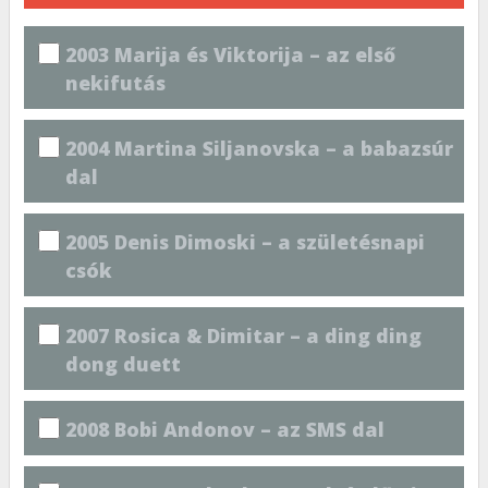
2003 Marija és Viktorija – az első
nekifutás
2004 Martina Siljanovska – a babazsúr
dal
2005 Denis Dimoski – a születésnapi
csók
2007 Rosica & Dimitar – a ding ding
dong duett
2008 Bobi Andonov – az SMS dal