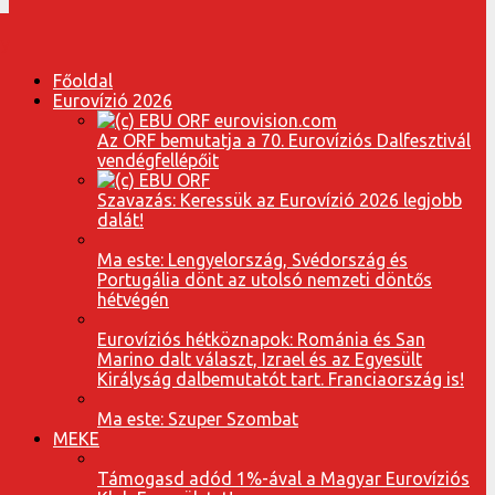
Főoldal
Eurovízió 2026
Az ORF bemutatja a 70. Eurovíziós Dalfesztivál
vendégfellépőit
Szavazás: Keressük az Eurovízió 2026 legjobb
dalát!
Ma este: Lengyelország, Svédország és
Portugália dönt az utolsó nemzeti döntős
hétvégén
Eurovíziós hétköznapok: Románia és San
Marino dalt választ, Izrael és az Egyesült
Királyság dalbemutatót tart. Franciaország is!
Ma este: Szuper Szombat
MEKE
Támogasd adód 1%-ával a Magyar Eurovíziós