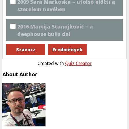
2009 Sara Markoska – utolsó előtti a
szerelem nevében
2016 Martija Stanojković – a
deephouse bulis dal
Created with
Quiz Creator
About Author