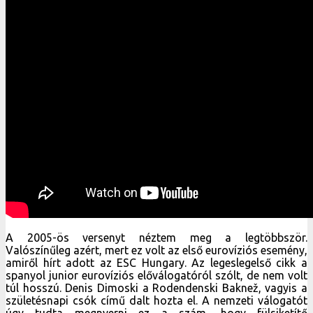
A 2005-ös versenyt néztem meg a legtöbbször.
Valószínűleg azért, mert ez volt az első eurovíziós esemény,
amiről hírt adott az ESC Hungary. Az legeslegelső cikk a
spanyol junior eurovíziós előválogatóról szólt, de nem volt
túl hosszú. Denis Dimoski a Rodendenski Baknež, vagyis a
születésnapi csók című dalt hozta el. A nemzeti válogatót
úgy tudta megnyerni ez a szám, hogy fülsiketítő