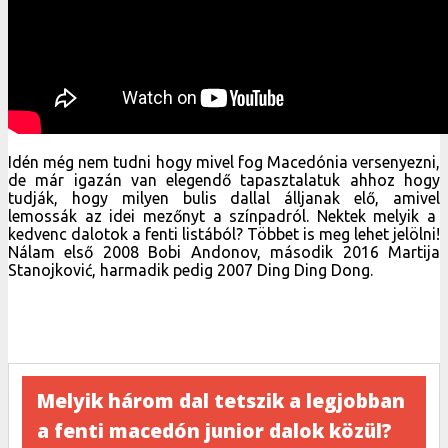
Idén még nem tudni hogy mivel fog Macedónia versenyezni,
de már igazán van elegendő tapasztalatuk ahhoz hogy
tudják, hogy milyen bulis dallal álljanak elő, amivel
lemossák az idei mezőnyt a színpadról. Nektek melyik a
kedvenc dalotok a fenti listából? Többet is meg lehet jelölni!
Nálam első 2008 Bobi Andonov, második 2016 Martija
Stanojković, harmadik pedig 2007 Ding Ding Dong.
Melyik három dal tetszik a legjobban
a fenti macedón junior dalok közül?