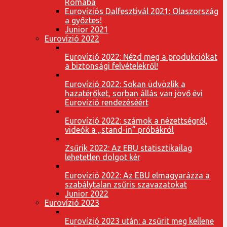
Rómába
Eurovíziós Dalfesztivál 2021: Olaszország
a győztes!
Junior 2021
Eurovízió 2022
Eurovízió 2022: Nézd meg a produkciókat
a biztonsági felvételekről!
Eurovízió 2022: Sokan üdvözlik a
hazatérőket, sorban állás van jövő évi
Eurovízió rendezéséért
Eurovízió 2022: számok a nézettségről,
videók a „stand-in” próbákról
Zsűrik 2022: Az EBU statisztikailag
lehetetlen dolgot kér
Eurovízió 2022: Az EBU elmagyarázza a
szabálytalan zsűris szavazatokat
Junior 2022
Eurovízió 2023
Eurovízió 2023 után: a zsűrit meg kellene