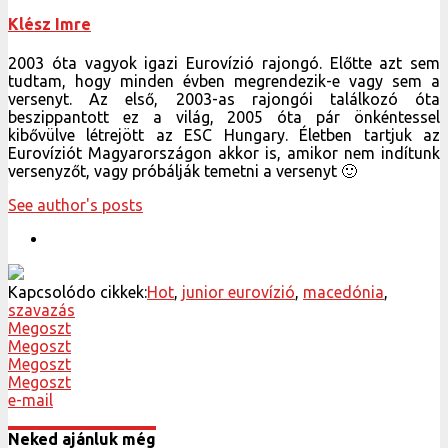
Klész Imre
2003 óta vagyok igazi Eurovízió rajongó. Előtte azt sem
tudtam, hogy minden évben megrendezik-e vagy sem a
versenyt. Az első, 2003-as rajongói találkozó óta
beszippantott ez a világ, 2005 óta pár önkéntessel
kibővülve létrejött az ESC Hungary. Életben tartjuk az
Eurovíziót Magyarországon akkor is, amikor nem indítunk
versenyzőt, vagy próbálják temetni a versenyt 🙂
See author's posts
Kapcsolódo cikkek:
Hot
,
junior eurovízió
,
macedónia
,
szavazás
Megoszt
Megoszt
Megoszt
Megoszt
e-mail
Neked ajánluk még