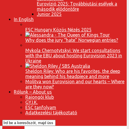
Eurovízió 2025: Továbbjutási esélyek a
második elődöntőre
Junior 2025
In English
ESC Hungary Közös Nézés 2025
Why does the jury “hate” Norwegian entries?
Mykola Chernotytskyi: We start consultations
with the EBU about hosting Eurovision 2023 in
Ukraine
Sheldon Riley: Who are his favorites, the deep
meaning behind his headpiece and more
Molitva won Eurovision and our hearts – Where
are they now?
Rólunk – About us
Rajongói klub
GY.I.K.
ESC tanfolyam
Adatkezelési tájékoztató
Rajongunk