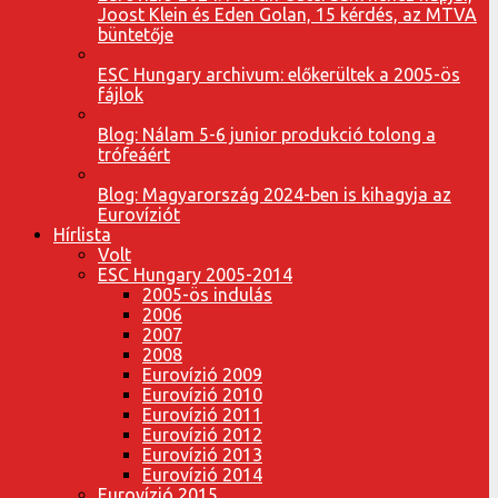
Joost Klein és Eden Golan, 15 kérdés, az MTVA
büntetője
ESC Hungary archivum: előkerültek a 2005-ös
fájlok
Blog: Nálam 5-6 junior produkció tolong a
trófeáért
Blog: Magyarország 2024-ben is kihagyja az
Eurovíziót
Hírlista
Volt
ESC Hungary 2005-2014
2005-ös indulás
2006
2007
2008
Eurovízió 2009
Eurovízió 2010
Eurovízió 2011
Eurovízió 2012
Eurovízió 2013
Eurovízió 2014
Eurovízió 2015