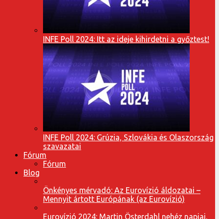
INFE Poll 2024: Itt az ideje kihirdetni a győztest!
INFE Poll 2024: Grúzia, Szlovákia és Olaszország
szavazatai
Fórum
Fórum
Blog
Önkényes mérvadó: Az Eurovízió áldozatai –
Mennyit ártott Európának (az Eurovízió)
Eurovízió 2024: Martin Österdahl nehéz napjai,