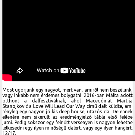
Most ugorjunk egy nagyot, mert van, amiről nem beszélünk,
vagy inkább nem érdemes bolygatni. 2016-ban Málta adott
otthont a dalfesztiválnak, ahol Macedóniát Martija
Stanojković a Love Will Lead Our Way című dalt küldte, ami
tényleg egy nagyon jó kis deep house, utazós dal. De ennek
ellenére nem sikerült az eredményjelző tábla első felébe
jutni. Pedig sokszor egy felnőtt versenyen is nagyon lehetne
lelkesedni egy ilyen minőségű dalért, vagy egy ilyen hangért.
12/17.