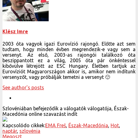
Klész Imre
2003 óta vagyok igazi Eurovízió rajongó. Előtte azt sem
tudtam, hogy minden évben megrendezik-e vagy sem a
versenyt. Az első, 2003-as rajongói találkozó óta
beszippantott ez a világ, 2005 óta pár önkéntessel
kibővülve létrejött az ESC Hungary. Életben tartjuk az
Eurovíziót Magyarországon akkor is, amikor nem indítunk
versenyzőt, vagy próbálják temetni a versenyt 🙂
See author's posts
Szlovéniában befejeződik a válogatók válogatója, Észak-
Macedónia online szavazást indít
Kapcsolódo cikkek:
EMA Freš
,
Észak-Macedónia
,
Hot
,
naptár
,
szlovénia
Megoszt