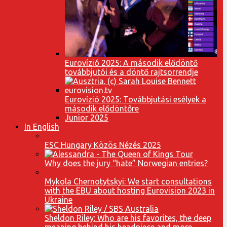
Eurovízió 2025: A második elődöntő
továbbjutói és a döntő rajtsorrendje
Eurovízió 2025: Továbbjutási esélyek a
második elődöntőre
Junior 2025
In English
ESC Hungary Közös Nézés 2025
Why does the jury “hate” Norwegian entries?
Mykola Chernotytskyi: We start consultations
with the EBU about hosting Eurovision 2023 in
Ukraine
Sheldon Riley: Who are his favorites, the deep
meaning behind his headpiece and more