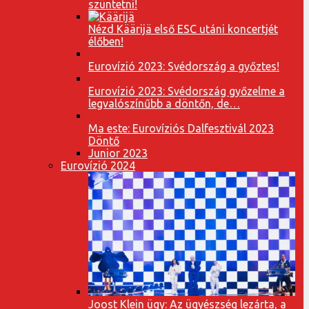
szüntetni!
Nézd Käärijä első ESC utáni koncertjét
élőben!
Eurovízió 2023: Svédország a győztes!
Eurovízió 2023: Svédország győzelme a
legvalószínűbb a döntőn, de…
Ma este: Eurovíziós Dalfesztivál 2023
Döntő
Junior 2023
Eurovízió 2024
Joost Klein ügy: Az ügyészség lezárta, a