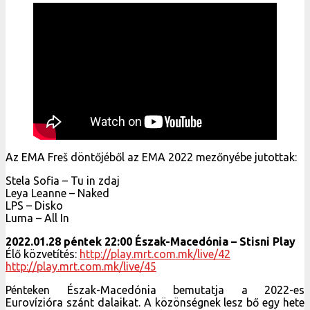
Az EMA Freš döntőjéből az EMA 2022 mezőnyébe jutottak:
Stela Sofia – Tu in zdaj
Leya Leanne – Naked
LPS – Disko
Luma – All In
2022.01.28 péntek 22:00 Észak-Macedónia – Stisni Play
Élő közvetítés:
http://play.mrt.com.mk/live/42
http://play.mrt.com.mk/live/45
Pénteken Észak-Macedónia bemutatja a 2022-es
Eurovízióra szánt dalaikat. A közönségnek lesz bő egy hete