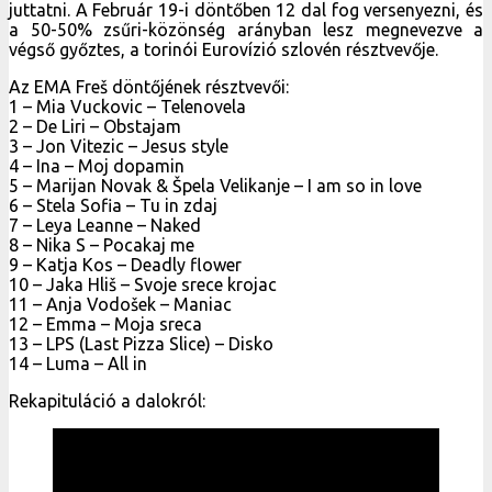
juttatni. A Február 19-i döntőben 12 dal fog versenyezni, és
a 50-50% zsűri-közönség arányban lesz megnevezve a
végső győztes, a torinói Eurovízió szlovén résztvevője.
Az EMA Freš döntőjének résztvevői:
1 – Mia Vuckovic – Telenovela
2 – De Liri – Obstajam
3 – Jon Vitezic – Jesus style
4 – Ina – Moj dopamin
5 – Marijan Novak & Špela Velikanje – I am so in love
6 – Stela Sofia – Tu in zdaj
7 – Leya Leanne – Naked
8 – Nika S – Pocakaj me
9 – Katja Kos – Deadly flower
10 – Jaka Hliš – Svoje srece krojac
11 – Anja Vodošek – Maniac
12 – Emma – Moja sreca
13 – LPS (Last Pizza Slice) – Disko
14 – Luma – All in
Rekapituláció a dalokról: