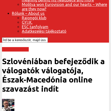
Molitva won Eurovision and our hearts – Where
are they now?
Rólunk – About us
Rajongói klub
GY.I.K.
ESC tanfolyam
Adatkezelési tájékoztató
Eurovízió 2022
Szlovéniában befejeződik a
válogatók válogatója,
Észak-Macedónia online
szavazást indít