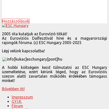
Hozzászólások
2005 óta kutatjuk az Eurovízió titkát!
Az Eurovíziós Dalfesztivál hírei és a magyarországi
rajongók fóruma. (c) ESC Hungary 2005-2025
Lépj velünk kapcsolatba!
info[kukac]eschungary[pont]hu
A hobbi költségein kezd túlmutatni az ESC Hungary
üzemeltetése, ezért kérünk téged, hogy az Eurovíziós
szezon alatti zavartalan működés érdekében támogass
minket!
Bővebben itt!
Impresszum
GY.I.K.
Fórum