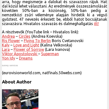
arra, hogy megismerje a dalokat és szavazzon rájuk. Hat
dal közül lehet választani. Az eredmények összeszámolását
követően 50%-ban a közönség, 50%-ban pedig a
nemzetközi zsűri véleménye alapján hirdetik ki a végső
győztest. 47 nevezés érkezett be, ebből hatot bocsájtanak
szavazásra. Hivatalos szavazás és dalmeghallgatás
itt!
A résztvevők (YouTube link – Hivatalos link):
Andrea
–
Circles
(Andrea Koevska)
Ris Flower
–
Flying To Berlin
Boris Cvetanovski
Kaly
–
Love and Light
(Kalina Velkovska)
Lara
–
Flower of Sorrow
(Lara Ivanova)
Viktor Apostolovski
–
Superman
Yon Idy
–
Dreams
survey services
(eurovisionworld.com, natfinals.50webs.com)
About Author