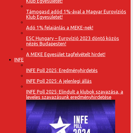
Klub Egyesületet!
Támogasd adód 1%-ával a Magyar Eurovíziós
Klub Egyesületet!
Adó 1% felajánlás a MEKE-nek!
ESC Hungary – Eurovízió 2023 döntő közös
nézés Budapesten!
A MEKE Egyesület tagfelvételt hirdet!
INFE
INFE Poll 2025: Eredményhirdetés
INFE Poll 2025: A jelenlegi állás
INFE Poll 2025: Elindult a klubok szavazása, a
leveles szavazásunk eredményhirdetése