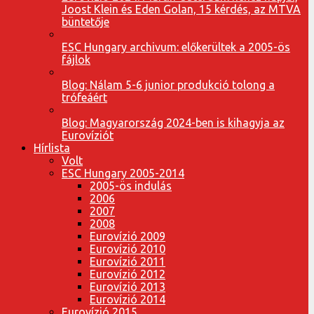
Joost Klein és Eden Golan, 15 kérdés, az MTVA
büntetője
ESC Hungary archivum: előkerültek a 2005-ös
fájlok
Blog: Nálam 5-6 junior produkció tolong a
trófeáért
Blog: Magyarország 2024-ben is kihagyja az
Eurovíziót
Hírlista
Volt
ESC Hungary 2005-2014
2005-ös indulás
2006
2007
2008
Eurovízió 2009
Eurovízió 2010
Eurovízió 2011
Eurovízió 2012
Eurovízió 2013
Eurovízió 2014
Eurovízió 2015