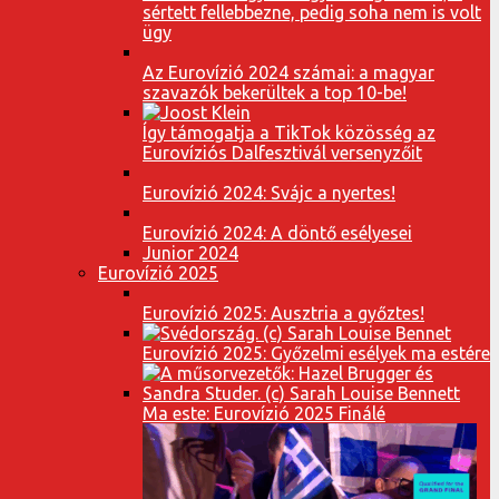
sértett fellebbezne, pedig soha nem is volt
ügy
Az Eurovízió 2024 számai: a magyar
szavazók bekerültek a top 10-be!
Így támogatja a TikTok közösség az
Eurovíziós Dalfesztivál versenyzőit
Eurovízió 2024: Svájc a nyertes!
Eurovízió 2024: A döntő esélyesei
Junior 2024
Eurovízió 2025
Eurovízió 2025: Ausztria a győztes!
Eurovízió 2025: Győzelmi esélyek ma estére
Ma este: Eurovízió 2025 Finálé