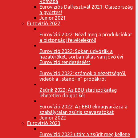
Rómába
Eurovíziós Dalfesztivál 2021: Olaszország
a győztes!
Junior 2021
Eurovízió 2022
Eurovízió 2022: Nézd meg a produkciókat
a biztonsági felvételekről!
Eurovízió 2022: Sokan üdvözlik a
hazatérőket, sorban állás van jövő évi
Eurovízió rendezéséért
Eurovízió 2022: számok a nézettségről,
videók a „stand-in” próbákról
Zsűrik 2022: Az EBU statisztikailag
lehetetlen dolgot kér
Eurovízió 2022: Az EBU elmagyarázza a
szabálytalan zsűris szavazatokat
Junior 2022
Eurovízió 2023
Eurovízió 2023 után: a zsűrit meg kellene