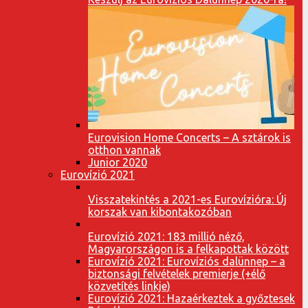
Eurovision Home Concerts – A sztárok is
otthon vannak
Junior 2020
Eurovízió 2021
Visszatekintés a 2021-es Eurovízióra: Új
korszak van kibontakozóban
Eurovízió 2021: 183 millió néző,
Magyarországon is a felkapottak között
Eurovízió 2021: Eurovíziós dalünnep – a
biztonsági felvételek premierje (+élő
közvetítés linkje)
Eurovízió 2021: Hazaérkeztek a győztesek