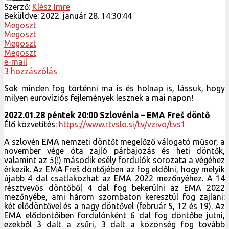
Szerző:
Klész Imre
Beküldve:
2022. január 28. 14:30:44
Megoszt
Megoszt
Megoszt
Megoszt
e-mail
3 hozzászólás
Sok minden fog történni ma is és holnap is, lássuk, hogy
milyen eurovíziós fejlemények lesznek a mai napon!
2022.01.28 péntek 20:00 Szlovénia – EMA Freš döntő
Élő közvetítés:
https://www.rtvslo.si/tv/vzivo/tvs1
A szlovén EMA nemzeti döntőt megelőző válogató műsor, a
november vége óta zajló párbajozás és heti döntők,
valamint az 5(!) második esély fordulók sorozata a végéhez
érkezik. Az EMA Freš döntőjében az fog eldőlni, hogy melyik
újabb 4 dal csatlakozhat az EMA 2022 mezőnyéhez. A 14
résztvevős döntőből 4 dal fog bekerülni az EMA 2022
mezőnyébe, ami három szombaton keresztül fog zajlani:
két elődöntővel és a nagy döntővel (február 5, 12 és 19). Az
EMA elődöntőiben fordulónként 6 dal fog döntőbe jutni,
ezekből 3 dalt a zsűri, 3 dalt a közönség fog tovább