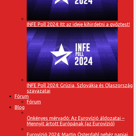
INFE Poll 2024: Itt az ideje kihirdetni a győztest!
INFE Poll 2024: Grúzia, Szlovákia és Olaszország
szavazatai
Fórum
Fórum
Blog
Önkényes mérvadó: Az Eurovízió áldozatai –
Mennyit ártott Európának (az Eurovízió)
Eurovízió 2024: Martin Österdahl nehéz napjai,