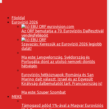
Főoldal
Eurovízió 2026
Az ORF bemutatja a 70. Eurovíziós Dalfesztivál
vendégfellépőit
Szavazás: Keressük az Eurovízió 2026 legjobb
dalát!
Ma este: Lengyelország, Svédország és
Portugália dönt az utolsó nemzeti döntős
hétvégén
Eurovíziós hétköznapok: Románia és San
Marino dalt választ, Izrael és az Egyesült
Királyság dalbemutatót tart. Franciaország is!
Ma este: Szuper Szombat
MEKE
Támogasd adód 1%-ával a Magyar Eurovíziós