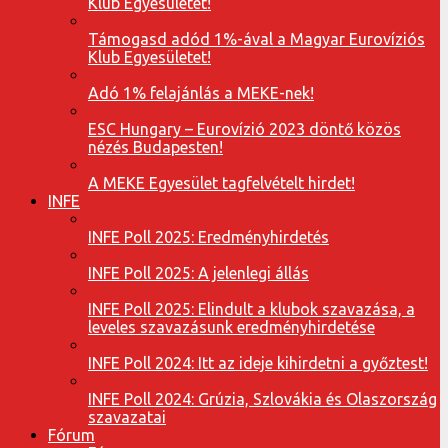
Klub Egyesületet!
Támogasd adód 1%-ával a Magyar Eurovíziós
Klub Egyesületet!
Adó 1% felajánlás a MEKE-nek!
ESC Hungary – Eurovízió 2023 döntő közös
nézés Budapesten!
A MEKE Egyesület tagfelvételt hirdet!
INFE
INFE Poll 2025: Eredményhirdetés
INFE Poll 2025: A jelenlegi állás
INFE Poll 2025: Elindult a klubok szavazása, a
leveles szavazásunk eredményhirdetése
INFE Poll 2024: Itt az ideje kihirdetni a győztest!
INFE Poll 2024: Grúzia, Szlovákia és Olaszország
szavazatai
Fórum