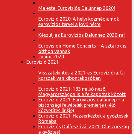
Ma este: Eurovíziós Dalünnep 2020!
Eurovízió 2020: A helyi közmédiumok
eurovíziós tervei a jövő hétre
Készülj az Eurovíziós Dalünnep 2020-ra!
Eurovision Home Concerts – A sztárok is
otthon vannak
Junior 2020
Eurovízió 2021
Visszatekintés a 2021-es Eurovízióra: Új
korszak van kibontakozóban
Eurovízió 2021: 183 millió néző,
Magyarországon is a felkapottak között
Eurovízió 2021: Eurovíziós dalünnep – a
biztonsági felvételek premierje (+élő
közvetítés linkje)
Eurovízió 2021: Hazaérkeztek a győztesek
Rómába
Eurovíziós Dalfesztivál 2021: Olaszország
a győztes!