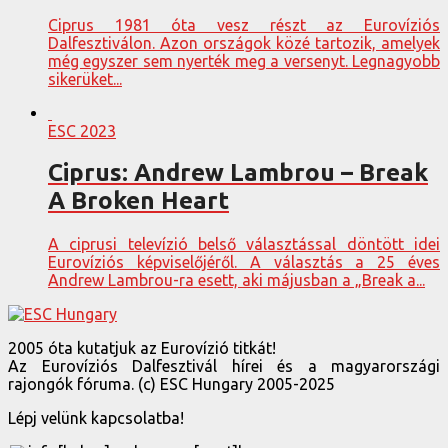
Ciprus 1981 óta vesz részt az Eurovíziós
Dalfesztiválon. Azon országok közé tartozik, amelyek
még egyszer sem nyerték meg a versenyt. Legnagyobb
sikerüket...
ESC 2023
Ciprus: Andrew Lambrou – Break
A Broken Heart
A ciprusi televízió belső választással döntött idei
Eurovíziós képviselőjéről. A választás a 25 éves
Andrew Lambrou-ra esett, aki májusban a „Break a...
2005 óta kutatjuk az Eurovízió titkát!
Az Eurovíziós Dalfesztivál hírei és a magyarországi
rajongók fóruma. (c) ESC Hungary 2005-2025
Lépj velünk kapcsolatba!