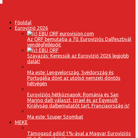
Főoldal
Eurovízió 2026
Az ORF bemutatja a 70. Eurovíziós Dalfesztivál
vendégfellépőit
Szavazás: Keressük az Eurovízió 2026 legjobb
dalát!
Ma este: Lengyelország, Svédország és
Portugália dönt az utolsó nemzeti döntős
hétvégén
Eurovíziós hétköznapok: Románia és San
Marino dalt választ, Izrael és az Egyesült
Királyság dalbemutatót tart. Franciaország is!
Ma este: Szuper Szombat
MEKE
Támogasd adód 1%-ával a Magyar Eurovíziós