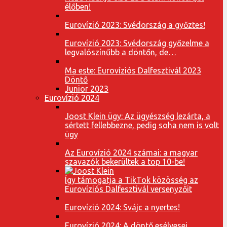
élőben!
Eurovízió 2023: Svédország a győztes!
Eurovízió 2023: Svédország győzelme a
legvalószínűbb a döntőn, de…
Ma este: Eurovíziós Dalfesztivál 2023
Döntő
Junior 2023
Eurovízió 2024
Joost Klein ügy: Az ügyészség lezárta, a
sértett fellebbezne, pedig soha nem is volt
ügy
Az Eurovízió 2024 számai: a magyar
szavazók bekerültek a top 10-be!
Így támogatja a TikTok közösség az
Eurovíziós Dalfesztivál versenyzőit
Eurovízió 2024: Svájc a nyertes!
Eurovízió 2024: A döntő esélyesei