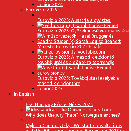
Junior 2024
Eurovízió 2025
Eurovízió 2025: Ausztria a győztes!
Eurovízió 2025: Győzelmi esélyek ma estére
Ma este: Eurovízió 2025 Finálé
Eurovízió 2025: A második elődöntő
továbbjutói és a döntő rajtsorrendje
Eurovízió 2025: Továbbjutási esélyek a
második elődöntőre
Junior 2025
In English
ESC Hungary Közös Nézés 2025
Why does the jury “hate” Norwegian entries?
Mykola Chernotytskyi: We start consultations
with the EBU about hosting Eurovision 2023 in