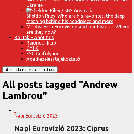
Ukraine
Sheldon Riley: Who are his favorites, the deep
meaning behind his headpiece and more
Molitva won Eurovision and our hearts – Where
are they now?
Rólunk – About us
Rajongói klub
GY.I.K.
ESC tanfolyam
Adatkezelési tájékoztató
All posts tagged "Andrew
Lambrou"
Napi Eurovízió 2023
Napi Eurovízió 2023: Ciprus