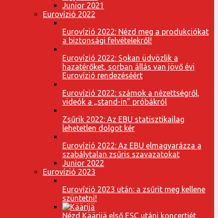
Junior 2021
Eurovízió 2022
Eurovízió 2022: Nézd meg a produkciókat
a biztonsági felvételekről!
Eurovízió 2022: Sokan üdvözlik a
hazatérőket, sorban állás van jövő évi
Eurovízió rendezéséért
Eurovízió 2022: számok a nézettségről,
videók a „stand-in” próbákról
Zsűrik 2022: Az EBU statisztikailag
lehetetlen dolgot kér
Eurovízió 2022: Az EBU elmagyarázza a
szabálytalan zsűris szavazatokat
Junior 2022
Eurovízió 2023
Eurovízió 2023 után: a zsűrit meg kellene
szüntetni!
Nézd Käärijä első ESC utáni koncertjét