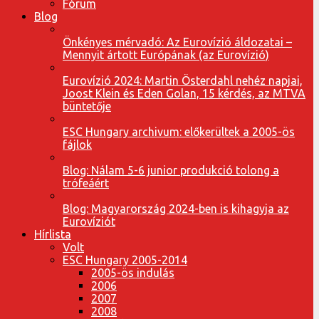
Fórum
Blog
Önkényes mérvadó: Az Eurovízió áldozatai –
Mennyit ártott Európának (az Eurovízió)
Eurovízió 2024: Martin Österdahl nehéz napjai,
Joost Klein és Eden Golan, 15 kérdés, az MTVA
büntetője
ESC Hungary archivum: előkerültek a 2005-ös
fájlok
Blog: Nálam 5-6 junior produkció tolong a
trófeáért
Blog: Magyarország 2024-ben is kihagyja az
Eurovíziót
Hírlista
Volt
ESC Hungary 2005-2014
2005-ös indulás
2006
2007
2008