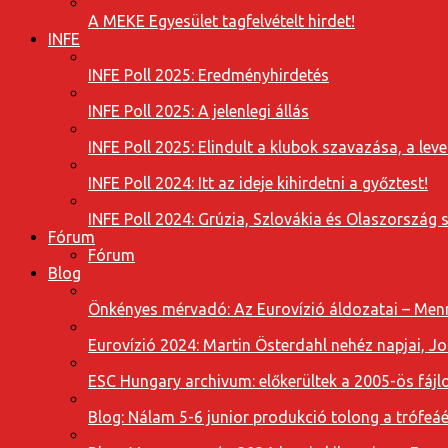
A MEKE Egyesület tagfelvételt hirdet!
INFE
INFE Poll 2025: Eredményhirdetés
INFE Poll 2025: A jelenlegi állás
INFE Poll 2025: Elindult a klubok szavazása, a l
INFE Poll 2024: Itt az ideje kihirdetni a győztest!
INFE Poll 2024: Grúzia, Szlovákia és Olaszország 
Fórum
Fórum
Blog
Önkényes mérvadó: Az Eurovízió áldozatai – Menn
Eurovízió 2024: Martin Österdahl nehéz napjai, J
ESC Hungary archivum: előkerültek a 2005-ös fájl
Blog: Nálam 5-6 junior produkció tolong a trófeáé