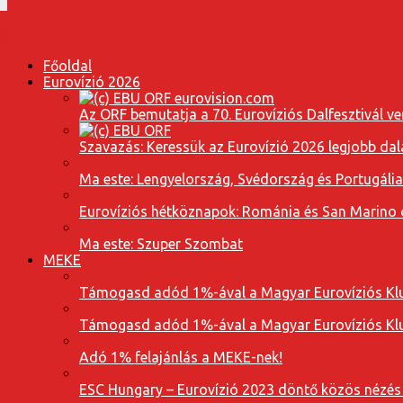
Főoldal
Eurovízió 2026
Az ORF bemutatja a 70. Eurovíziós Dalfesztivál ve
Szavazás: Keressük az Eurovízió 2026 legjobb dal
Ma este: Lengyelország, Svédország és Portugáli
Eurovíziós hétköznapok: Románia és San Marino dal
Ma este: Szuper Szombat
MEKE
Támogasd adód 1%-ával a Magyar Eurovíziós Klu
Támogasd adód 1%-ával a Magyar Eurovíziós Klu
Adó 1% felajánlás a MEKE-nek!
ESC Hungary – Eurovízió 2023 döntő közös nézés