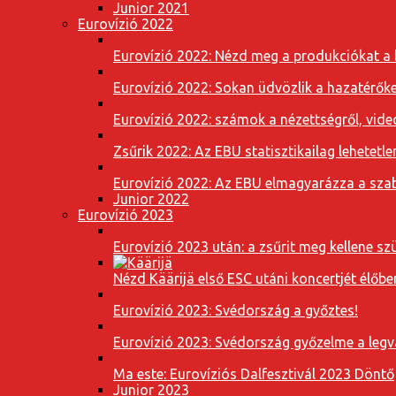
Junior 2021
Eurovízió 2022
Eurovízió 2022: Nézd meg a produkciókat a b
Eurovízió 2022: Sokan üdvözlik a hazatérőket
Eurovízió 2022: számok a nézettségről, vide
Zsűrik 2022: Az EBU statisztikailag lehetetle
Eurovízió 2022: Az EBU elmagyarázza a szab
Junior 2022
Eurovízió 2023
Eurovízió 2023 után: a zsűrit meg kellene szü
Nézd Käärijä első ESC utáni koncertjét élőbe
Eurovízió 2023: Svédország a győztes!
Eurovízió 2023: Svédország győzelme a leg
Ma este: Eurovíziós Dalfesztivál 2023 Döntő
Junior 2023