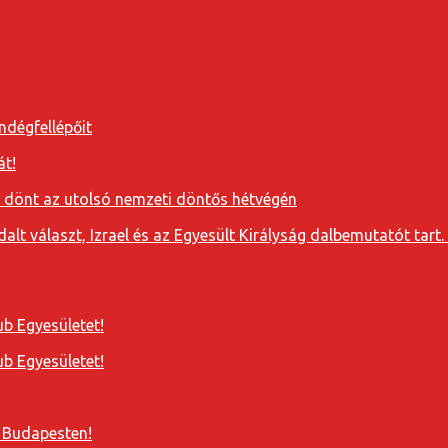
ndégfellépőit
át!
a dönt az utolsó nemzeti döntős hétvégén
t választ, Izrael és az Egyesült Királyság dalbemutatót tart. 
b Egyesületet!
b Egyesületet!
 Budapesten!