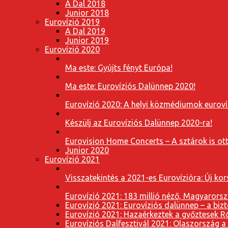
A Dal 2018
Junior 2018
Eurovízió 2019
A Dal 2019
Junior 2019
Eurovízió 2020
Ma este: Gyújts fényt Európa!
Ma este: Eurovíziós Dalünnep 2020!
Eurovízió 2020: A helyi közmédiumok eurovíz
Készülj az Eurovíziós Dalünnep 2020-ra!
Eurovision Home Concerts – A sztárok is o
Junior 2020
Eurovízió 2021
Visszatekintés a 2021-es Eurovízióra: Új k
Eurovízió 2021: 183 millió néző, Magyarorsz
Eurovízió 2021: Eurovíziós dalünnep – a bizto
Eurovízió 2021: Hazaérkeztek a győztesek 
Eurovíziós Dalfesztivál 2021: Olaszország a