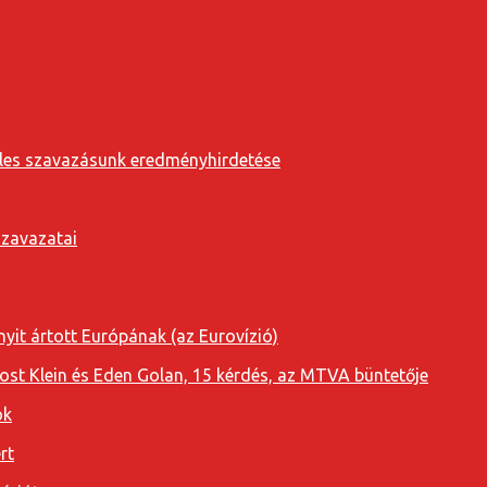
eveles szavazásunk eredményhirdetése
szavazatai
yit ártott Európának (az Eurovízió)
oost Klein és Eden Golan, 15 kérdés, az MTVA büntetője
ok
rt