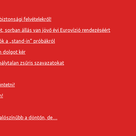
iztonsági felvételekről!
, sorban állás van jövő évi Eurovízió rendezéséért
ók a „stand-in” próbákról
n dolgot kér
álytalan zsűris szavazatokat
ntetni!
n!
valószínűbb a döntőn, de…