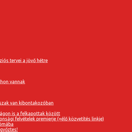
iós tervei a jövő hétre
tthon vannak
orszak van kibontakozóban
ágon is a felkapottak között
nsági felvételek premierje (+élő közvetítés linkje)
Rómába
 győztes!