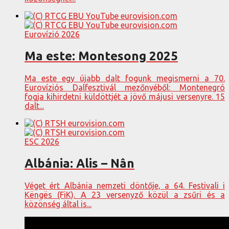
Eurovízió 2026
Ma este: Montesong 2025
Ma este egy újabb dalt fogunk megismerni a 70.
Eurovíziós Dalfesztivál mezőnyéből: Montenegró
fogja kihirdetni küldöttjét a jövő májusi versenyre. 15
dalt...
ESC 2026
Albánia: Alis – Nân
Véget ért Albánia nemzeti döntője, a 64. Festivali i
Këngës (FiK). A 23 versenyző közül a zsűri és a
közönség által is...