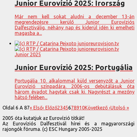
Junior Eurovízió 2025: Írország
Már nem kell sokat aludni a december 13-án
megrendezésre kerülő Junior Eurovíziós
Dalfesztiválig, néhány nap és kiderül idén ki emelheti
magasba a...
Junior 2025
Junior Eurovízió 2025: Portugália
Portugália 10. alkalommal küld versenyzőt a Junior
Eurovízió színpadára. 2006-os debütálásuk óta
három évadot hagytak csak ki. Nagyrészt a mezőny
hátsó felében...
Oldal 6 A 87
« Első
‹ Előző
2
3
4
5
6
7
8
9
10
Következő ›
Utolsó »
2005 óta kutatjuk az Eurovízió titkát!
Az Eurovíziós Dalfesztivál hírei és a magyarországi
rajongók fóruma. (c) ESC Hungary 2005-2025