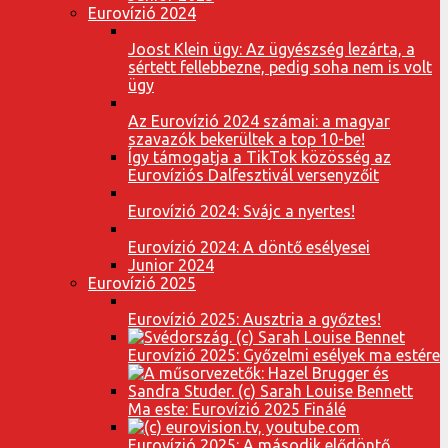
Eurovízió 2024
Joost Klein ügy: Az ügyészség lezárta, a
sértett fellebbezne, pedig soha nem is volt
ügy
Az Eurovízió 2024 számai: a magyar
szavazók bekerültek a top 10-be!
Így támogatja a TikTok közösség az
Eurovíziós Dalfesztivál versenyzőit
Eurovízió 2024: Svájc a nyertes!
Eurovízió 2024: A döntő esélyesei
Junior 2024
Eurovízió 2025
Eurovízió 2025: Ausztria a győztes!
Eurovízió 2025: Győzelmi esélyek ma estére
Ma este: Eurovízió 2025 Finálé
Eurovízió 2025: A második elődöntő