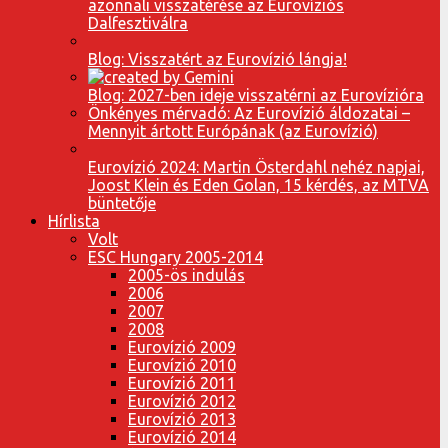
azonnali visszatérése az Eurovíziós
Dalfesztiválra
Blog: Visszatért az Eurovízió lángja!
Blog: 2027-ben ideje visszatérni az Eurovízióra
Önkényes mérvadó: Az Eurovízió áldozatai –
Mennyit ártott Európának (az Eurovízió)
Eurovízió 2024: Martin Österdahl nehéz napjai,
Joost Klein és Eden Golan, 15 kérdés, az MTVA
büntetője
Hírlista
Volt
ESC Hungary 2005-2014
2005-ös indulás
2006
2007
2008
Eurovízió 2009
Eurovízió 2010
Eurovízió 2011
Eurovízió 2012
Eurovízió 2013
Eurovízió 2014