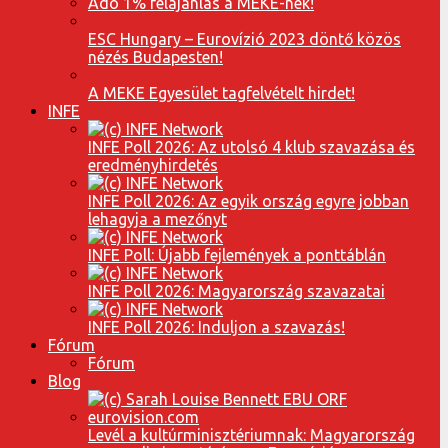
Adó 1% felajánlás a MEKE-nek!
ESC Hungary – Eurovízió 2023 döntő közös
nézés Budapesten!
A MEKE Egyesület tagfelvételt hirdet!
INFE
INFE Poll 2026: Az utolsó 4 klub szavazása és
eredményhirdetés
INFE Poll 2026: Az egyik ország egyre jobban
lehagyja a mezőnyt
INFE Poll: Újabb fejlemények a ponttáblán
INFE Poll 2026: Magyarország szavazatai
INFE Poll 2026: Induljon a szavazás!
Fórum
Fórum
Blog
Levél a kultúrminisztériumnak: Magyarország