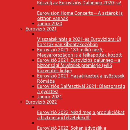
Készülj az Eurovíziós Dalünnep 2020-ra!
Eurovision Home Concerts – A sztárok is
otthon vannak
Junior 2020
Eurovízió 2021
Visszatekintés a 2021-es Eurovízióra: Új
korszak van kibontakozóban
Eurovízió 2021: 183 millió néző,
Magyarországon is a felkapottak között
Eurovízió 2021: Eurovíziós dalünnep – a
biztonsági felvételek premierje (+élő
közvetítés linkje)
Eurovízió 2021: Hazaérkeztek a győztesek
Rómába
Eurovíziós Dalfesztivál 2021: Olaszország
a győztes!
Junior 2021
Eurovízió 2022
Eurovízió 2022: Nézd meg a produkciókat
a biztonsági felvételekről!
Eurovízió 2022: Sokan üdvözlik a