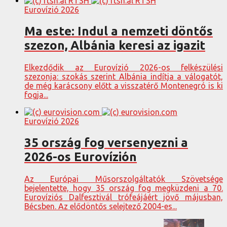
Eurovízió 2026
Ma este: Indul a nemzeti döntős
szezon, Albánia keresi az igazit
Elkezdődik az Eurovízió 2026-os felkészülési
szezonja: szokás szerint Albánia indítja a válogatót,
de még karácsony előtt a visszatérő Montenegró is ki
fogja...
Eurovízió 2026
35 ország fog versenyezni a
2026-os Eurovízión
Az Európai Műsorszolgáltatók Szövetsége
bejelentette, hogy 35 ország fog megküzdeni a 70.
Eurovíziós Dalfesztivál trófeájáért jövő májusban,
Bécsben. Az elődöntős selejtező 2004-es...