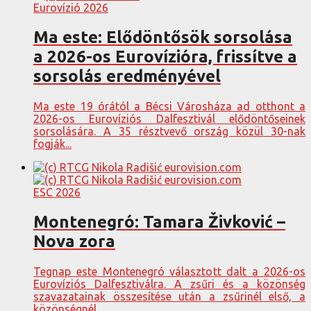
Eurovízió 2026
Ma este: Elődöntősök sorsolása
a 2026-os Eurovízióra, frissítve a
sorsolás eredményével
Ma este 19 órától a Bécsi Városháza ad otthont a
2026-os Eurovíziós Dalfesztivál elődöntőseinek
sorsolására. A 35 résztvevő ország közül 30-nak
fogják...
ESC 2026
Montenegró: Tamara Živković –
Nova zora
Tegnap este Montenegró választott dalt a 2026-os
Eurovíziós Dalfesztiválra. A zsűri és a közönség
szavazatainak összesítése után a zsűrinél első, a
közönségnél...