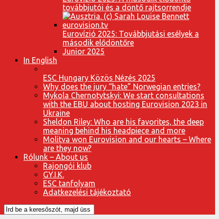
továbbjutói és a döntő rajtsorrendje
Eurovízió 2025: Továbbjutási esélyek a
második elődöntőre
Junior 2025
In English
ESC Hungary Közös Nézés 2025
Why does the jury “hate” Norwegian entries?
Mykola Chernotytskyi: We start consultations
with the EBU about hosting Eurovision 2023 in
Ukraine
Sheldon Riley: Who are his favorites, the deep
meaning behind his headpiece and more
Molitva won Eurovision and our hearts – Where
are they now?
Rólunk – About us
Rajongói klub
GY.I.K.
ESC tanfolyam
Adatkezelési tájékoztató