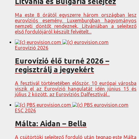
Litvánia és Bulgária selejtez
Ma este 8 órától egyszerre három országban lesz
eurovíziós esemény. Luxemburgban hagyományos
nemzeti döntőt rendeznek, Litvániában a selejtező
első fordulójáról készült felvételt...
Eurovízió 2026
Eurovízió élő turné 2026 –
regisztrálj a jegyekért
A fesztivál történetében először, 10 európai városba
viszik el az Eurovízió hangulatát idén június 15 és
július 2 között, az Eurovíziós Dalfesztivál...
ESC 2026
Málta: Aidan – Bella
A csütörtöki selejtező forduló után tegnap este Málta