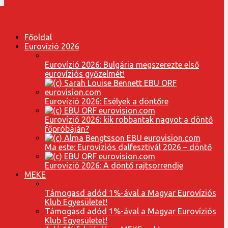
Főoldal
Eurovízió 2026
Eurovízió 2026: Bulgária megszerezte első
eurovíziós győzelmét!
Eurovízió 2026: Esélyek a döntőre
Eurovízió 2026: kik robbantak nagyot a döntő
főpróbáján?
Ma este: Eurovíziós dalfesztivál 2026 – döntő
Eurovízió 2026: A döntő rajtsorrendje
MEKE
Támogasd adód 1%-ával a Magyar Eurovíziós
Klub Egyesületet!
Támogasd adód 1%-ával a Magyar Eurovíziós
Klub Egyesületet!