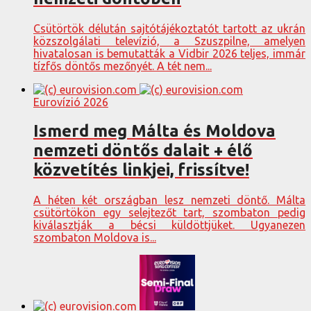
Csütörtök délután sajtótájékoztatót tartott az ukrán
közszolgálati televízió, a Szuszpilne, amelyen
hivatalosan is bemutatták a Vidbir 2026 teljes, immár
tízfős döntős mezőnyét. A tét nem...
Eurovízió 2026
Ismerd meg Málta és Moldova
nemzeti döntős dalait + élő
közvetítés linkjei, frissítve!
A héten két országban lesz nemzeti döntő. Málta
csütörtökön egy selejtezőt tart, szombaton pedig
kiválasztják a bécsi küldöttjüket. Ugyanezen
szombaton Moldova is...