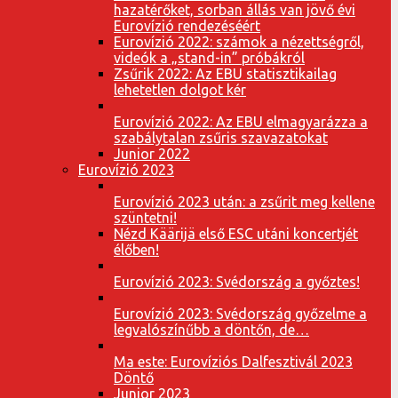
hazatérőket, sorban állás van jövő évi
Eurovízió rendezéséért
Eurovízió 2022: számok a nézettségről,
videók a „stand-in” próbákról
Zsűrik 2022: Az EBU statisztikailag
lehetetlen dolgot kér
Eurovízió 2022: Az EBU elmagyarázza a
szabálytalan zsűris szavazatokat
Junior 2022
Eurovízió 2023
Eurovízió 2023 után: a zsűrit meg kellene
szüntetni!
Nézd Käärijä első ESC utáni koncertjét
élőben!
Eurovízió 2023: Svédország a győztes!
Eurovízió 2023: Svédország győzelme a
legvalószínűbb a döntőn, de…
Ma este: Eurovíziós Dalfesztivál 2023
Döntő
Junior 2023