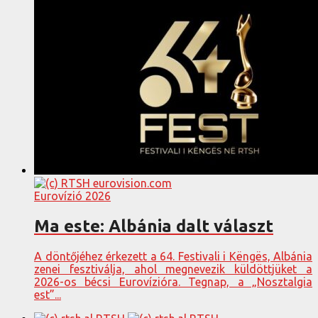
Eurovízió 2026
Ma este: Albánia dalt választ
A döntőjéhez érkezett a 64. Festivali i Këngës, Albánia
zenei fesztiválja, ahol megnevezik küldöttjüket a
2026-os bécsi Eurovízióra. Tegnap, a „Nosztalgia
est”...