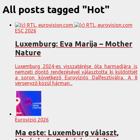
All posts tagged "Hot"
ESC 2026
Luxemburg: Eva Marija – Mother
Nature
Luxemburg 2024-es visszatérése óta harmadjára is
nemzeti döntő rendezésével választotta ki küldöttjét
a soron következő Eurovíziós Dalfesztiválra. A 8
versenyző közül hárman...
Eurovízió 2026
Ma este: Luxemburg választ,