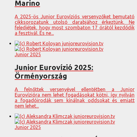
Marino
A 2025-ös Junior Eurovíziós versenyzőket bemutató
cikksorozatunk utolsó darabjához érkeztünk. Ne
feledjétek, hogy most szombaton 17 órától kezdődik
a fesztivál. És ne...
Junior 2025
Junior Eurovízió 2025:
Örményország
A felnőttek versenyével ellentétben a Junior
Eurovízióra nem lehet fogadásokat kötni, így nyilván
a fogadóirodák sem kínálnak oddsokat és emiatt
nem lehet...
Junior 2025