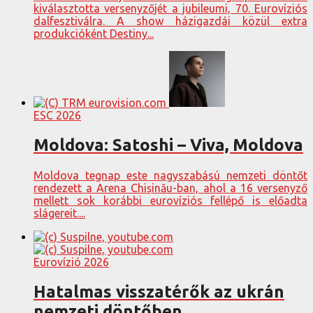
kiválasztotta versenyzőjét a jubileumi, 70. Eurovíziós
dalfesztiválra. A show házigazdái közül extra
produkcióként Destiny...
ESC 2026
Moldova: Satoshi – Viva, Moldova
Moldova tegnap este nagyszabású nemzeti döntőt
rendezett a Arena Chișinău-ban, ahol a 16 versenyző
mellett sok korábbi eurovíziós fellépő is előadta
slágereit....
Eurovízió 2026
Hatalmas visszatérők az ukrán
nemzeti döntőben