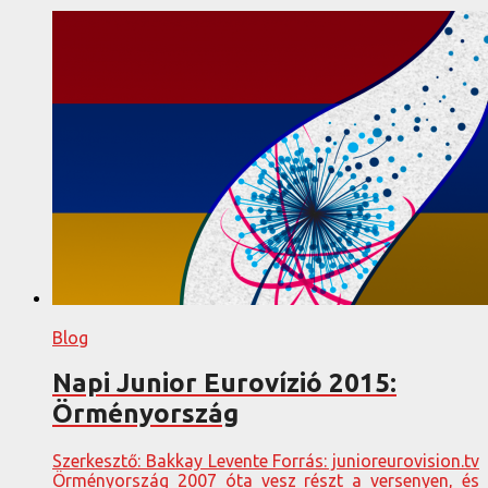
Blog
Napi Junior Eurovízió 2015:
Örményország
Szerkesztő: Bakkay Levente Forrás: junioreurovision.tv
Örményország 2007 óta vesz részt a versenyen, és