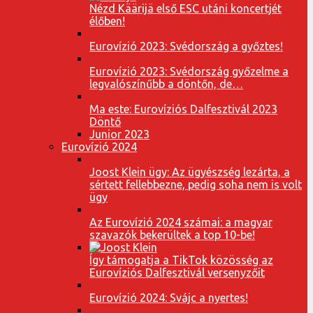
Nézd Käärijä első ESC utáni koncertjét
élőben!
Eurovízió 2023: Svédország a győztes!
Eurovízió 2023: Svédország győzelme a
legvalószínűbb a döntőn, de…
Ma este: Eurovíziós Dalfesztivál 2023
Döntő
Junior 2023
Eurovízió 2024
Joost Klein ügy: Az ügyészség lezárta, a
sértett fellebbezne, pedig soha nem is volt
ügy
Az Eurovízió 2024 számai: a magyar
szavazók bekerültek a top 10-be!
Így támogatja a TikTok közösség az
Eurovíziós Dalfesztivál versenyzőit
Eurovízió 2024: Svájc a nyertes!