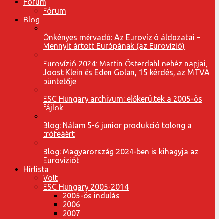
Fórum
Fórum
Blog
Önkényes mérvadó: Az Eurovízió áldozatai –
Mennyit ártott Európának (az Eurovízió)
Eurovízió 2024: Martin Österdahl nehéz napjai,
Joost Klein és Eden Golan, 15 kérdés, az MTVA
büntetője
ESC Hungary archivum: előkerültek a 2005-ös
fájlok
Blog: Nálam 5-6 junior produkció tolong a
trófeáért
Blog: Magyarország 2024-ben is kihagyja az
Eurovíziót
Hírlista
Volt
ESC Hungary 2005-2014
2005-ös indulás
2006
2007