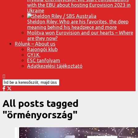
with the EBU about hosting Eurovision 2023 in
Ukraine
Sheldon Riley: Who are his favorites, the deep
meaning behind his headpiece and more
Molitva won Eurovision and our hearts – Where
are they now?
Rólunk – About us
Rajongói klub
GY.I.K.
ESC tanfolyam
Adatkezelési tájékoztató
All posts tagged
"örményország"