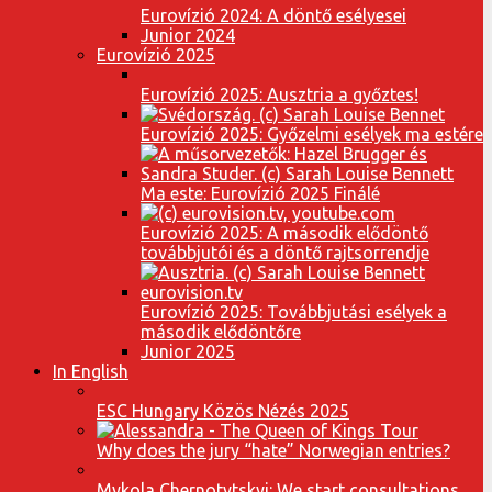
Eurovízió 2024: A döntő esélyesei
Junior 2024
Eurovízió 2025
Eurovízió 2025: Ausztria a győztes!
Eurovízió 2025: Győzelmi esélyek ma estére
Ma este: Eurovízió 2025 Finálé
Eurovízió 2025: A második elődöntő
továbbjutói és a döntő rajtsorrendje
Eurovízió 2025: Továbbjutási esélyek a
második elődöntőre
Junior 2025
In English
ESC Hungary Közös Nézés 2025
Why does the jury “hate” Norwegian entries?
Mykola Chernotytskyi: We start consultations