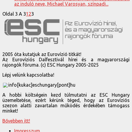
az induló neve, Michael Varosyan, színpadi...
Oldal 3 A 3
1
2
3
2005 óta kutatjuk az Eurovízió titkát!
Az Eurovíziós Dalfesztivál hírei és a magyarországi
rajongók fóruma. (c) ESC Hungary 2005-2025
Lépj velünk kapcsolatba!
info[kukac]eschungary[pont]hu
A hobbi költségein kezd túlmutatni az ESC Hungary
üzemeltetése, ezért kérünk téged, hogy az Eurovíziós
szezon alatti zavartalan működés érdekében támogass
minket!
Bővebben itt!
Impresszum