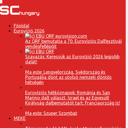
Főoldal
Eurovízió 2026
Az ORF bemutatja a 70. Eurovíziós Dalfesztivál
vendégfellépőit
Szavazás: Keressük az Eurovízió 2026 legjobb
dalát!
Ma este: Lengyelország, Svédország és
Portugália dönt az utolsó nemzeti döntős
hétvégén
Eurovíziós hétköznapok: Románia és San
Marino dalt választ, Izrael és az Egyesült
Királyság dalbemutatót tart. Franciaország is!
Ma este: Szuper Szombat
MEKE