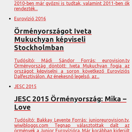
2010-ben már győzni is tudtak, valamint 2011-ben ők
rendezték...
Eurovízió 2016
Örményországot Iveta
Mukuchyan képviseli
Stockholmban
Tudósító: Mádi Sándor Forrás: eurovision.tv
Örményország döntött: Iveta Mukuchyan fogja az
országot képviselni a soron következő Eurovíziós
Dalfesztiválon. Az énekesnő legelső, az...
JESC 2015
JESC 2015 Örményország: Mika –
Love
Tudósító: Bakkay Levente Forrás: junioreurovision.tv,
wiwibloggs.com Tegnap választottak dalt az
örmények a Junior Eurovízióra. Már korábban kiderült