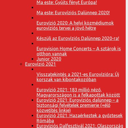
Ma este: Gyújts fényt Európa!
Ma este: Eurovíziós Dalünnep 2020!
Eurovízió 2020: A helyi közmédiumok
eurovíziós tervei a jövő hétre
Készülj az Eurovíziós Dalünnep 2020-ra!
Eurovision Home Concerts – A sztárok is
otthon vannak
Junior 2020
Eurovízió 2021
Visszatekintés a 2021-es Eurovízióra: Új
korszak van kibontakozóban
Eurovízió 2021: 183 millió néző,
Magyarországon is a felkapottak között
Eurovízió 2021: Eurovíziós dalünnep – a
biztonsági felvételek premierje (+élő
közvetítés linkje)
Eurovízió 2021: Hazaérkeztek a győztesek
Rómába
Eurovíziós Dalfesztivál 2021: Olaszország