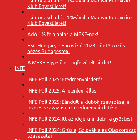
Támogasd adód 1%-ával a Magyar Eurovíziós
Klub Egyesületet!
Támogasd adód 1%-ával a Magyar Eurovíziós
Klub Egyesületet!
Adó 1% felajánlás a MEKE-nek!
ESC Hungary – Eurovízió 2023 döntő közös
nézés Budapesten!
A MEKE Egyesület tagfelvételt hirdet!
INFE
INFE Poll 2025: Eredményhirdetés
INFE Poll 2025: A jelenlegi állás
INFE Poll 2025: Elindult a klubok szavazása, a
leveles szavazásunk eredményhirdetése
INFE Poll 2024: Itt az ideje kihirdetni a győztest!
INFE Poll 2024: Grúzia, Szlovákia és Olaszország
szavazatai