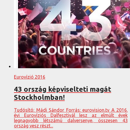
Eurovízió 2016
43 ország képviselteti magát
Stockholmban!
Tudósító: Mádi Sándor Forrás: eurovision.tv A 2016.
évi Eurovíziós Dalfesztivál lesz az elmúlt évek
legnagyobb létszámú dalversenye, összesen 43
ország vesz részt...