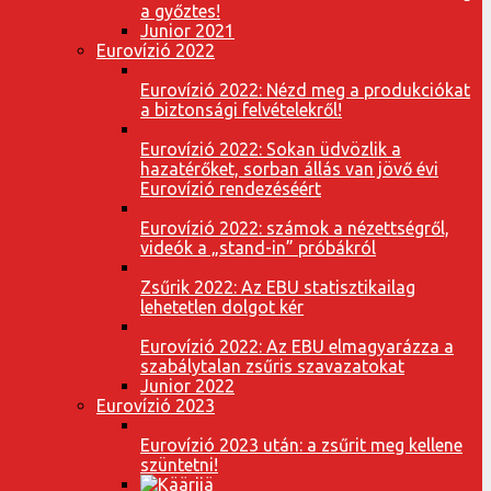
a győztes!
Junior 2021
Eurovízió 2022
Eurovízió 2022: Nézd meg a produkciókat
a biztonsági felvételekről!
Eurovízió 2022: Sokan üdvözlik a
hazatérőket, sorban állás van jövő évi
Eurovízió rendezéséért
Eurovízió 2022: számok a nézettségről,
videók a „stand-in” próbákról
Zsűrik 2022: Az EBU statisztikailag
lehetetlen dolgot kér
Eurovízió 2022: Az EBU elmagyarázza a
szabálytalan zsűris szavazatokat
Junior 2022
Eurovízió 2023
Eurovízió 2023 után: a zsűrit meg kellene
szüntetni!