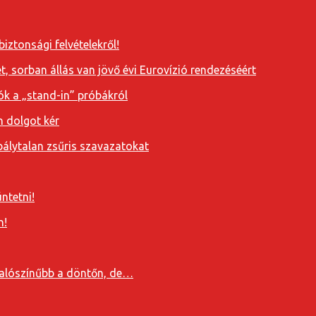
iztonsági felvételekről!
, sorban állás van jövő évi Eurovízió rendezéséért
ók a „stand-in” próbákról
n dolgot kér
álytalan zsűris szavazatokat
ntetni!
n!
valószínűbb a döntőn, de…