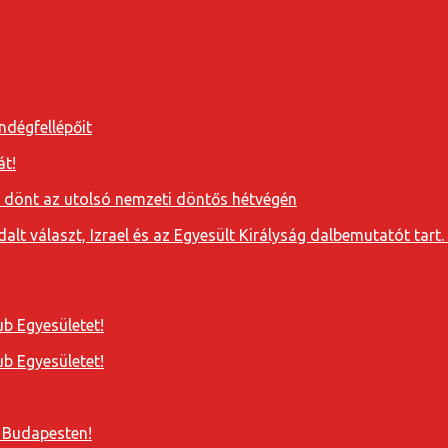
ndégfellépőit
át!
a dönt az utolsó nemzeti döntős hétvégén
t választ, Izrael és az Egyesült Királyság dalbemutatót tart. 
b Egyesületet!
b Egyesületet!
 Budapesten!