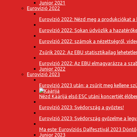
Junior 2021
Eurovízió 2022
Eurovízió 2022: Nézd meg a produkciókat a b
Eurovízió 2022: Sokan üdvözlik a hazatérőket
Eurovízió 2022: számok a nézettségről, vide
Zsűrik 2022: Az EBU statisztikailag lehetetle
Eurovízió 2022: Az EBU elmagyarázza a szab
Junior 2022
Eurovízió 2023
Eurovízió 2023 után: a zsűrit meg kellene szü
Nézd Käärijä első ESC utáni koncertjét élőbe
Eurovízió 2023: Svédország a győztes!
Eurovízió 2023: Svédország győzelme a leg
Ma este: Eurovíziós Dalfesztivál 2023 Döntő
Junior 2023