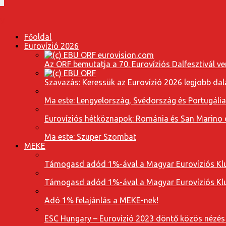
Főoldal
Eurovízió 2026
Az ORF bemutatja a 70. Eurovíziós Dalfesztivál ve
Szavazás: Keressük az Eurovízió 2026 legjobb dal
Ma este: Lengyelország, Svédország és Portugáli
Eurovíziós hétköznapok: Románia és San Marino dal
Ma este: Szuper Szombat
MEKE
Támogasd adód 1%-ával a Magyar Eurovíziós Klu
Támogasd adód 1%-ával a Magyar Eurovíziós Klu
Adó 1% felajánlás a MEKE-nek!
ESC Hungary – Eurovízió 2023 döntő közös nézés