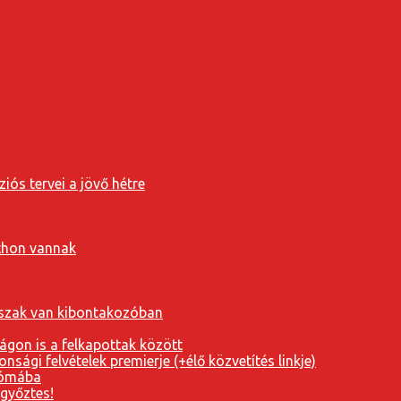
iós tervei a jövő hétre
tthon vannak
orszak van kibontakozóban
ágon is a felkapottak között
nsági felvételek premierje (+élő közvetítés linkje)
Rómába
 győztes!