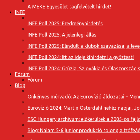
A MEKE Egyesület tagfelvételt hirdet!
INFE
INFE Poll 2025: Eredményhirdetés
INFE Poll 2025: A jelenlegi állás
INFE Poll 2025: Elindult a klubok szavazása, a l
INFE Poll 2024: Itt az ideje kihirdetni a győztest!
INFE Poll 2024: Grúzia, Szlovákia és Olaszország 
Fórum
Fórum
Blog
Önkényes mérvadó: Az Eurovízió áldozatai – Menn
Eurovízió 2024: Martin Österdahl nehéz napjai, J
ESC Hungary archivum: előkerültek a 2005-ös fájl
Blog: Nálam 5-6 junior produkció tolong a trófeáé