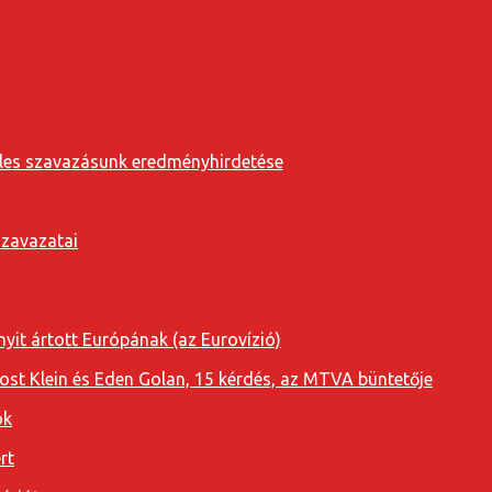
eveles szavazásunk eredményhirdetése
szavazatai
yit ártott Európának (az Eurovízió)
oost Klein és Eden Golan, 15 kérdés, az MTVA büntetője
ok
rt