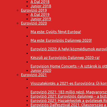
A Dal 2018
Junior 2018
Eurovízió 2019
A Dal 2019
Junior 2019
Eurovízió 2020
Ma este: Gyújts fényt Európa!
Ma este: Eurovíziós Dalünnep 2020!
Eurovízió 2020: A helyi közmédiumok eurovíz
Készülj az Eurovíziós Dalünnep 2020-ra!
Eurovision Home Concerts – A sztárok is o
Junior 2020
Eurovízió 2021
Visszatekintés a 2021-es Eurovízióra: Új k
Eurovízió 2021: 183 millió néző, Magyarorsz
Eurovízió 2021: Eurovíziós dalünnep – a bizto
Eurovízió 2021: Hazaérkeztek a győztesek 
Eurovíziós Dalfesztivál 2021: Olaszország a