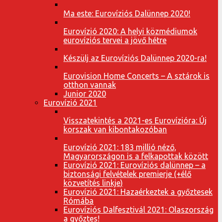
Ma este: Eurovíziós Dalünnep 2020!
Eurovízió 2020: A helyi közmédiumok
eurovíziós tervei a jövő hétre
Készülj az Eurovíziós Dalünnep 2020-ra!
Eurovision Home Concerts – A sztárok is
otthon vannak
Junior 2020
Eurovízió 2021
Visszatekintés a 2021-es Eurovízióra: Új
korszak van kibontakozóban
Eurovízió 2021: 183 millió néző,
Magyarországon is a felkapottak között
Eurovízió 2021: Eurovíziós dalünnep – a
biztonsági felvételek premierje (+élő
közvetítés linkje)
Eurovízió 2021: Hazaérkeztek a győztesek
Rómába
Eurovíziós Dalfesztivál 2021: Olaszország
a győztes!