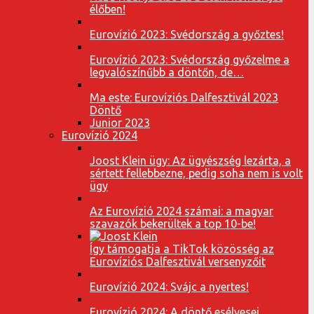
élőben!
Eurovízió 2023: Svédország a győztes!
Eurovízió 2023: Svédország győzelme a
legvalószínűbb a döntőn, de…
Ma este: Eurovíziós Dalfesztivál 2023
Döntő
Junior 2023
Eurovízió 2024
Joost Klein ügy: Az ügyészség lezárta, a
sértett fellebbezne, pedig soha nem is volt
ügy
Az Eurovízió 2024 számai: a magyar
szavazók bekerültek a top 10-be!
Így támogatja a TikTok közösség az
Eurovíziós Dalfesztivál versenyzőit
Eurovízió 2024: Svájc a nyertes!
Eurovízió 2024: A döntő esélyesei