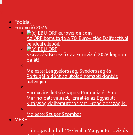
Főoldal
Eurovízió 2026
Az ORF bemutatja a 70. Eurovíziós Dalfesztivál
vendégfellépőit
Szavazás: Keressük az Eurovízió 2026 legjobb
dalát!
Ma este: Lengyelország, Svédország és
Portugália dönt az utolsó nemzeti döntős
hétvégén
Eurovíziós hétköznapok: Románia és San
Marino dalt választ, Izrael és az Egyesült
Királyság dalbemutatót tart. Franciaország is!
Ma este: Szuper Szombat
MEKE
Támogasd adód 1%-ával a Magyar Eurovíziós