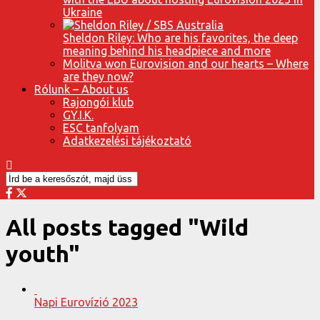
Ukraine
Sheldon Riley: Who are his favorites, the deep
meaning behind his headpiece and more
Molitva won Eurovision and our hearts – Where
are they now?
Rólunk – About us
Rajongói klub
GY.I.K.
ESC tanfolyam
Adatkezelési tájékoztató
All posts tagged "Wild
youth"
Napi Eurovízió 2023