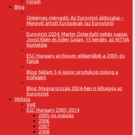
Fórum
Blog
Önkényes mérvadó: Az Eurovízió áldozatai –
Mennyit ártott Európának (az Eurovízió)
Eurovízió 2024: Martin Österdahl nehéz napjai,
Joost Klein és Eden Golan, 15 kérdés, az MTVA
büntetője
ESC Hungary archivum: előkerültek a 2005-ös
fájlok
Blog: Nálam 5-6 junior produkció tolong a
trófeáért
Blog: Magyarország 2024-ben is kihagyja az
Eurovíziót
Hírlista
Volt
ESC Hungary 2005-2014
2005-ös indulás
2006
2007
2008