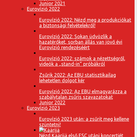
Junior 2021
Eurovízió 2022
Eurovízió 2022: Nézd meg a produkciókat
a biztonsági felvételekről!
Eurovízió 2022: Sokan üdvözlik a
hazatérőket, sorban állás van jövő évi
Eurovízió rendezéséért
Eurovízió 2022: számok a nézettségről,
videók a „stand-in” próbákról
Zsűrik 2022: Az EBU statisztikailag
lehetetlen dolgot kér
Eurovízió 2022: Az EBU elmagyarázza a
szabálytalan zsűris szavazatokat
Junior 2022
Eurovízió 2023
Eurovízió 2023 után: a zsűrit meg kellene
szüntetni!
Nézd Käärijä első ESC utáni koncertjét