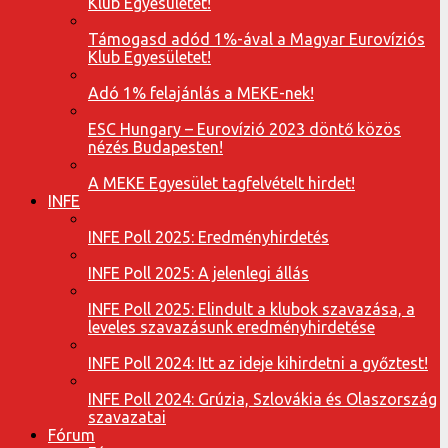
Klub Egyesületet!
Támogasd adód 1%-ával a Magyar Eurovíziós
Klub Egyesületet!
Adó 1% felajánlás a MEKE-nek!
ESC Hungary – Eurovízió 2023 döntő közös
nézés Budapesten!
A MEKE Egyesület tagfelvételt hirdet!
INFE
INFE Poll 2025: Eredményhirdetés
INFE Poll 2025: A jelenlegi állás
INFE Poll 2025: Elindult a klubok szavazása, a
leveles szavazásunk eredményhirdetése
INFE Poll 2024: Itt az ideje kihirdetni a győztest!
INFE Poll 2024: Grúzia, Szlovákia és Olaszország
szavazatai
Fórum