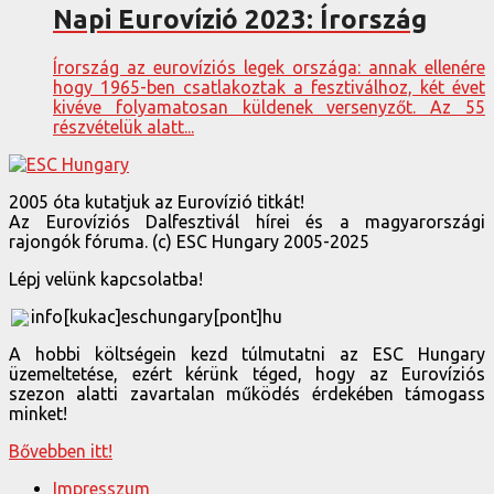
Napi Eurovízió 2023: Írország
Írország az eurovíziós legek országa: annak ellenére
hogy 1965-ben csatlakoztak a fesztiválhoz, két évet
kivéve folyamatosan küldenek versenyzőt. Az 55
részvételük alatt...
2005 óta kutatjuk az Eurovízió titkát!
Az Eurovíziós Dalfesztivál hírei és a magyarországi
rajongók fóruma. (c) ESC Hungary 2005-2025
Lépj velünk kapcsolatba!
info[kukac]eschungary[pont]hu
A hobbi költségein kezd túlmutatni az ESC Hungary
üzemeltetése, ezért kérünk téged, hogy az Eurovíziós
szezon alatti zavartalan működés érdekében támogass
minket!
Bővebben itt!
Impresszum