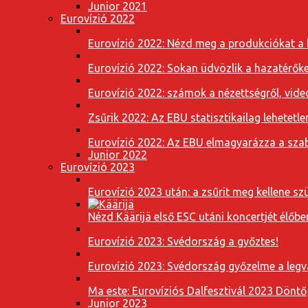
Junior 2021
Eurovízió 2022
Eurovízió 2022: Nézd meg a produkciókat a b
Eurovízió 2022: Sokan üdvözlik a hazatérőket
Eurovízió 2022: számok a nézettségről, vide
Zsűrik 2022: Az EBU statisztikailag lehetetle
Eurovízió 2022: Az EBU elmagyarázza a szab
Junior 2022
Eurovízió 2023
Eurovízió 2023 után: a zsűrit meg kellene szü
Nézd Käärijä első ESC utáni koncertjét élőbe
Eurovízió 2023: Svédország a győztes!
Eurovízió 2023: Svédország győzelme a leg
Ma este: Eurovíziós Dalfesztivál 2023 Döntő
Junior 2023