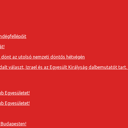
ndégfellépőit
át!
a dönt az utolsó nemzeti döntős hétvégén
t választ, Izrael és az Egyesült Királyság dalbemutatót tart. 
b Egyesületet!
b Egyesületet!
 Budapesten!