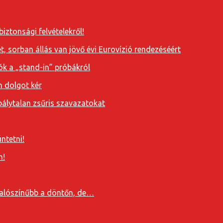
iztonsági felvételekről!
, sorban állás van jövő évi Eurovízió rendezéséért
ók a „stand-in” próbákról
n dolgot kér
álytalan zsűris szavazatokat
ntetni!
n!
valószínűbb a döntőn, de…