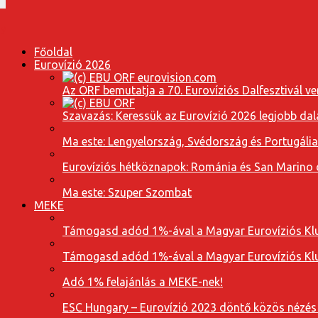
Főoldal
Eurovízió 2026
Az ORF bemutatja a 70. Eurovíziós Dalfesztivál ve
Szavazás: Keressük az Eurovízió 2026 legjobb dal
Ma este: Lengyelország, Svédország és Portugáli
Eurovíziós hétköznapok: Románia és San Marino dal
Ma este: Szuper Szombat
MEKE
Támogasd adód 1%-ával a Magyar Eurovíziós Klu
Támogasd adód 1%-ával a Magyar Eurovíziós Klu
Adó 1% felajánlás a MEKE-nek!
ESC Hungary – Eurovízió 2023 döntő közös nézés