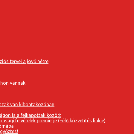
iós tervei a jövő hétre
tthon vannak
orszak van kibontakozóban
ágon is a felkapottak között
nsági felvételek premierje (+élő közvetítés linkje)
Rómába
 győztes!