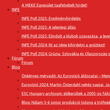
A MEKE Egyesület tagfelvételt hirdet!
INFE
INFE Poll 2025: Eredményhirdetés
INFE Poll 2025: A jelenlegi állás
INFE Poll 2025: Elindult a klubok szavazása, a l
INFE Poll 2024: Itt az ideje kihirdetni a győztest!
INFE Poll 2024: Grúzia, Szlovákia és Olaszország 
Fórum
Fórum
Blog
Önkényes mérvadó: Az Eurovízió áldozatai – Menn
Eurovízió 2024: Martin Österdahl nehéz napjai, J
ESC Hungary archivum: előkerültek a 2005-ös fájl
Blog: Nálam 5-6 junior produkció tolong a trófeáé