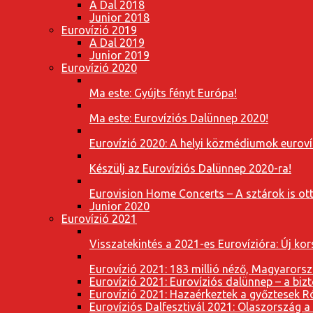
A Dal 2018
Junior 2018
Eurovízió 2019
A Dal 2019
Junior 2019
Eurovízió 2020
Ma este: Gyújts fényt Európa!
Ma este: Eurovíziós Dalünnep 2020!
Eurovízió 2020: A helyi közmédiumok eurovíz
Készülj az Eurovíziós Dalünnep 2020-ra!
Eurovision Home Concerts – A sztárok is o
Junior 2020
Eurovízió 2021
Visszatekintés a 2021-es Eurovízióra: Új k
Eurovízió 2021: 183 millió néző, Magyarorsz
Eurovízió 2021: Eurovíziós dalünnep – a bizto
Eurovízió 2021: Hazaérkeztek a győztesek 
Eurovíziós Dalfesztivál 2021: Olaszország a