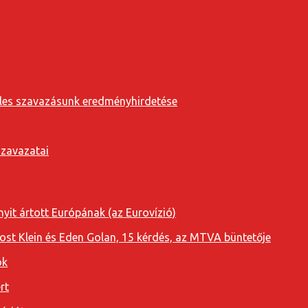
eveles szavazásunk eredményhirdetése
szavazatai
yit ártott Európának (az Eurovízió)
oost Klein és Eden Golan, 15 kérdés, az MTVA büntetője
ok
rt