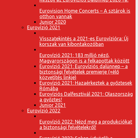
Eurovision Home Concerts – A sztárok is
otthon vannak
Junior 2020
Eurovízió 2021
Visszatekintés a 2021-es Eurovízióra: Új
korszak van kibontakozóban
Eurovízió 2021: 183 millió néző,
Magyarországon is a felkapottak között
Eurovízió 2021: Eurovíziós dalünnep – a
biztonsági felvételek premierje (+élő
közvetítés linkje)
Eurovízió 2021: Hazaérkeztek a győztesek
Rómába
Eurovíziós Dalfesztivál 2021: Olaszország
a győztes!
Junior 2021
Eurovízió 2022
Eurovízió 2022: Nézd meg a produkciókat
a biztonsági felvételekről!