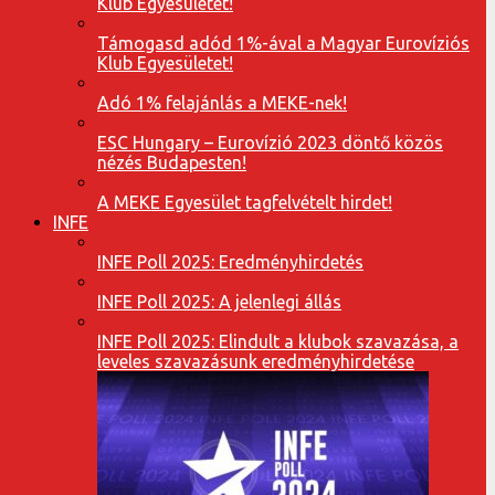
Klub Egyesületet!
Támogasd adód 1%-ával a Magyar Eurovíziós
Klub Egyesületet!
Adó 1% felajánlás a MEKE-nek!
ESC Hungary – Eurovízió 2023 döntő közös
nézés Budapesten!
A MEKE Egyesület tagfelvételt hirdet!
INFE
INFE Poll 2025: Eredményhirdetés
INFE Poll 2025: A jelenlegi állás
INFE Poll 2025: Elindult a klubok szavazása, a
leveles szavazásunk eredményhirdetése