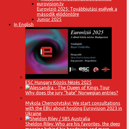
Eurovízió 2025: Továbbjutási esélyek a
második elődöntőre
Junior 2025
In English
ESC Hungary Közös Nézés 2025
Why does the jury “hate” Norwegian entries?
Mykola Chernotytskyi: We start consultations
with the EBU about hosting Eurovision 2023 in
Ukraine
Sheldon Riley: Who are his favorites, the deep
meaning behind his headpiece and more