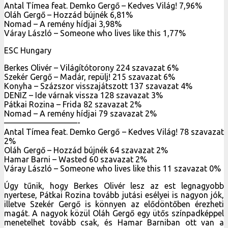
Antal Tímea feat. Demko Gergő – Kedves Világ! 7,96%
Oláh Gergő – Hozzád bújnék 6,81%
Nomad – A remény hídjai 3,98%
Váray László – Someone who lives like this 1,77%
ESC Hungary
Berkes Olivér – Világítótorony 224 szavazat 6%
Szekér Gergő – Madár, repülj! 215 szavazat 6%
Konyha – Százszor visszajátszott 137 szavazat 4%
DENIZ – Ide várnak vissza 128 szavazat 3%
Pátkai Rozina – Frida 82 szavazat 2%
Nomad – A remény hídjai 79 szavazat 2%
—————————-
Antal Tímea feat. Demko Gergő – Kedves Világ! 78 szavazat
2%
Oláh Gergő – Hozzád bújnék 64 szavazat 2%
Hamar Barni – Wasted 60 szavazat 2%
Váray László – Someone who lives like this 11 szavazat 0%
Úgy tűnik, hogy Berkes Olivér lesz az est legnagyobb
nyertese, Pátkai Rozina tovább jutási esélyei is nagyon jók,
illetve Szekér Gergő is könnyen az elődöntőben érezheti
magát. A nagyok közül Oláh Gergő egy ütős színpadképpel
menetelhet tovább csak, és Hamar Barniban ott van a