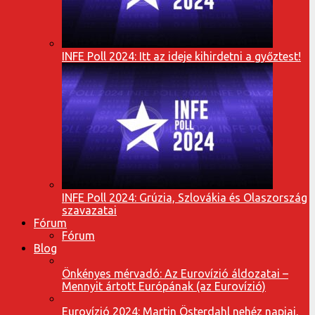
INFE Poll 2024: Itt az ideje kihirdetni a győztest!
INFE Poll 2024: Grúzia, Szlovákia és Olaszország
szavazatai
Fórum
Fórum
Blog
Önkényes mérvadó: Az Eurovízió áldozatai –
Mennyit ártott Európának (az Eurovízió)
Eurovízió 2024: Martin Österdahl nehéz napjai,