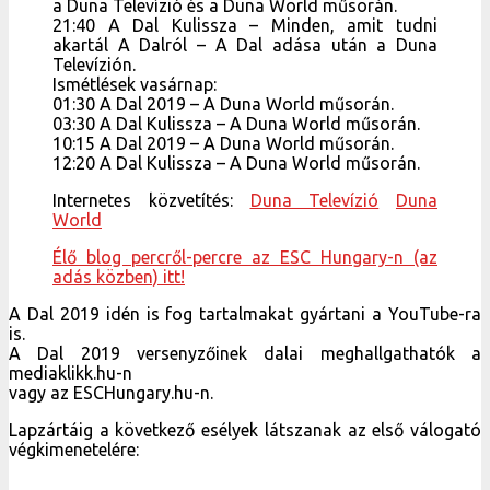
a Duna Televízió és a Duna World műsorán.
21:40 A Dal Kulissza – Minden, amit tudni
akartál A Dalról – A Dal adása után a Duna
Televízión.
Ismétlések vasárnap:
01:30 A Dal 2019 – A Duna World műsorán.
03:30 A Dal Kulissza – A Duna World műsorán.
10:15 A Dal 2019 – A Duna World műsorán.
12:20 A Dal Kulissza – A Duna World műsorán.
Internetes közvetítés:
Duna Televízió
Duna
World
Élő blog percről-percre az ESC Hungary-n (az
adás közben) itt!
A Dal 2019 idén is fog tartalmakat gyártani a YouTube-ra
is.
A Dal 2019 versenyzőinek dalai meghallgathatók a
mediaklikk.hu-n
vagy az ESCHungary.hu-n.
Lapzártáig a következő esélyek látszanak az első válogató
végkimenetelére: