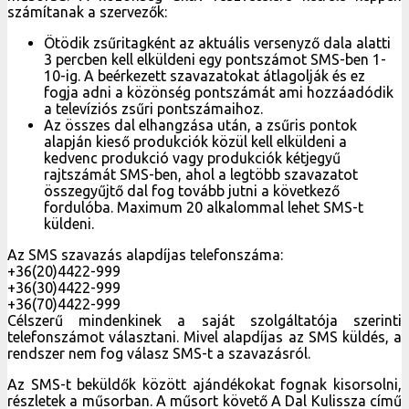
számítanak a szervezők:
Ötödik zsűritagként az aktuális versenyző dala alatti
3 percben kell elküldeni egy pontszámot SMS-ben 1-
10-ig. A beérkezett szavazatokat átlagolják és ez
fogja adni a közönség pontszámát ami hozzáadódik
a televíziós zsűri pontszámaihoz.
Az összes dal elhangzása után, a zsűris pontok
alapján kieső produkciók közül kell elküldeni a
kedvenc produkció vagy produkciók kétjegyű
rajtszámát SMS-ben, ahol a legtöbb szavazatot
összegyűjtő dal fog tovább jutni a következő
fordulóba. Maximum 20 alkalommal lehet SMS-t
küldeni.
Az SMS szavazás alapdíjas telefonszáma:
+36(20)4422-999
+36(30)4422-999
+36(70)4422-999
Célszerű mindenkinek a saját szolgáltatója szerinti
telefonszámot választani. Mivel alapdíjas az SMS küldés, a
rendszer nem fog válasz SMS-t a szavazásról.
Az SMS-t beküldők között ajándékokat fognak kisorsolni,
részletek a műsorban. A műsort követő A Dal Kulissza című