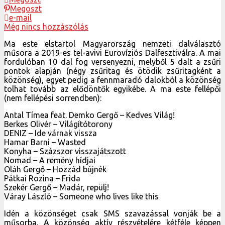
Megoszt
e-mail
Még nincs hozzászólás
Ma este elstartol Magyarország nemzeti dalválasztó
műsora a 2019-es tel-avivi Eurovíziós Dalfesztiválra. A mai
fordulóban 10 dal fog versenyezni, melyből 5 dalt a zsűri
pontok alapján (négy zsűritag és ötödik zsűritagként a
közönség), egyet pedig a fennmaradó dalokból a közönség
tolhat tovább az elődöntők egyikébe. A ma este fellépői
(nem fellépési sorrendben):
Antal Tímea feat. Demko Gergő – Kedves Világ!
Berkes Olivér – Világítótorony
DENIZ – Ide várnak vissza
Hamar Barni – Wasted
Konyha – Százszor visszajátszott
Nomad – A remény hídjai
Oláh Gergő – Hozzád bújnék
Pátkai Rozina – Frida
Szekér Gergő – Madár, repülj!
Váray László – Someone who lives like this
Idén a közönséget csak SMS szavazással vonják be a
műsorba. A közönség aktív részvételére kétféle képpen