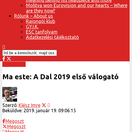
Molitva won Eurovision and our hearts – Where
are they now?
Rólunk – About us
Rajongói klub
GY.I.K.
ESC tanfolyam
Adatkezelési tájékoztató
A Dal 2019
Ma este: A Dal 2019 első válogató
Szerző:
Klész Imre
Beküldve:
2019. január 19. 09:06:15
Megoszt
Megoszt
Megoszt