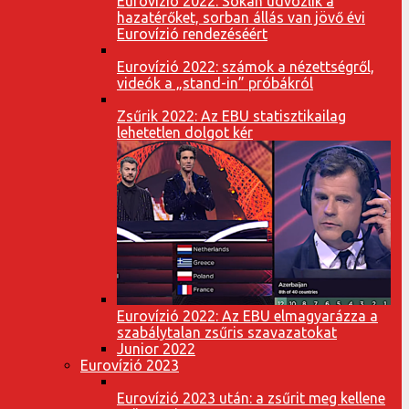
Eurovízió 2022: Sokan üdvözlik a
hazatérőket, sorban állás van jövő évi
Eurovízió rendezéséért
Eurovízió 2022: számok a nézettségről,
videók a „stand-in” próbákról
Zsűrik 2022: Az EBU statisztikailag
lehetetlen dolgot kér
Eurovízió 2022: Az EBU elmagyarázza a
szabálytalan zsűris szavazatokat
Junior 2022
Eurovízió 2023
Eurovízió 2023 után: a zsűrit meg kellene