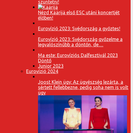
szüntetni!
Nézd Käärijä első ESC utáni koncertjét
élőben!
Eurovízió 2023: Svédország a győztes!
Eurovízió 2023: Svédország győzelme a
legvalószínűbb a döntőn, de…
Ma este: Eurovíziós Dalfesztivál 2023
Döntő
Junior 2023
Eurovízió 2024
Joost Klein ügy: Az ügyészség lezárta, a
sértett fellebbezne, pedig soha nem is volt
ügy