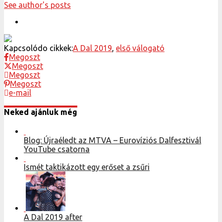
See author's posts
Kapcsolódo cikkek:
A Dal 2019
,
első válogató
Megoszt
Megoszt
Megoszt
Megoszt
e-mail
Neked ajánluk még
Blog: Újraéledt az MTVA – Eurovíziós Dalfesztivál
YouTube csatorna
Ismét taktikázott egy erőset a zsűri
A Dal 2019 after