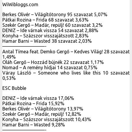
WiWibloggs.com
Berkes Olivér – Világítótorony 95 szavazat 5,07%
Pátkai Rozina – Frida 68 szavazat 3,63%
Szekér Gergő – Madár, repülj! 60 szavazat 3,2%
DENIZ – Ide várnak vissza 54 szavazat 2,88%
Konyha – Százszor visszajátszott 2,83%
Hamar Barni – Wasted 38 szavazat 2,03%
—————————-
Antal Tímea feat. Demko Gergő – Kedves Világ! 28 szavazat
1,49%
Oláh Gergő – Hozzád bújnék 22 szavazat 1,17%
Nomad – A remény hídjai 14 szavazat 0,75%
Váray László – Someone who lives like this 10 szavazat
0,53%
ESC Bubble
DENIZ – Ide várnak vissza 17,06%
Pátkai Rozina – Frida 15,92%
Berkes Olivér – Világítótorony 13,97%
Szekér Gergő – Madár, repülj! 12,82%
Konyha – Százszor visszajátszott 10,43%
Hamar Barni – Wasted 9,28%
—————————-