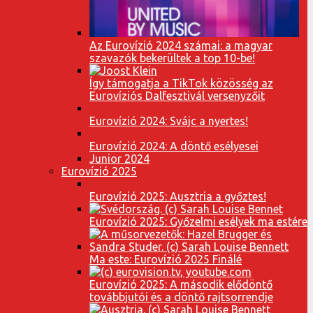
Az Eurovízió 2024 számai: a magyar
szavazók bekerültek a top 10-be!
Így támogatja a TikTok közösség az
Eurovíziós Dalfesztivál versenyzőit
Eurovízió 2024: Svájc a nyertes!
Eurovízió 2024: A döntő esélyesei
Junior 2024
Eurovízió 2025
Eurovízió 2025: Ausztria a győztes!
Eurovízió 2025: Győzelmi esélyek ma estére
Ma este: Eurovízió 2025 Finálé
Eurovízió 2025: A második elődöntő
továbbjutói és a döntő rajtsorrendje