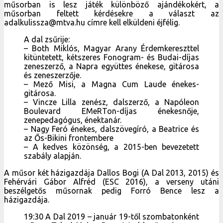
műsorban is lesz játék különböző ajándékokért, a
műsorban feltett kérdésekre a választ az
adalkulissza@mtva.hu címre kell elküldeni éjfélig.
A dal zsűrije:
– Both Miklós, Magyar Arany Érdemkereszttel
kitüntetett, kétszeres Fonogram- és Budai-díjas
zeneszerző, a Napra együttes énekese, gitárosa
és zeneszerzője.
– Mező Misi, a Magna Cum Laude énekes-
gitárosa.
– Vincze Lilla zenész, dalszerző, a Napóleon
Boulevard EMeRTon-díjas énekesnője,
zenepedagógus, énektanár.
– Nagy Feró énekes, dalszövegíró, a Beatrice és
az Ős-Bikini frontembere
– A kedves közönség, a 2015-ben bevezetett
szabály alapján.
A műsor két házigazdája Dallos Bogi (A Dal 2013, 2015) és
Fehérvári Gábor Alfréd (ESC 2016), a verseny utáni
beszélgetős műsornak pedig Forró Bence lesz a
házigazdája.
19:30 A Dal 2019 – január 19-től szombatonként