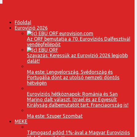
Főoldal
Eurovízió 2026
Az ORF bemutatja a 70. Eurovíziós Dalfesztivál
vendégfellépőit
Szavazás: Keressük az Eurovízió 2026 legjobb
dalát!
Ma este: Lengyelország, Svédország és
Portugália dönt az utolsó nemzeti döntős
hétvégén
Eurovíziós hétköznapok: Románia és San
Marino dalt választ, Izrael és az Egyesült
Királyság dalbemutatót tart. Franciaország is!
Ma este: Szuper Szombat
MEKE
Támogasd adód 1%-ával a Magyar Eurovíziós