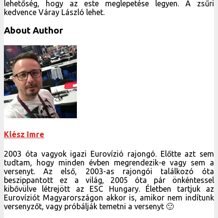
lehetőség, hogy az este meglepetése legyen. A zsűri
kedvence Váray László lehet.
About Author
Klész Imre
2003 óta vagyok igazi Eurovízió rajongó. Előtte azt sem
tudtam, hogy minden évben megrendezik-e vagy sem a
versenyt. Az első, 2003-as rajongói találkozó óta
beszippantott ez a világ, 2005 óta pár önkéntessel
kibővülve létrejött az ESC Hungary. Életben tartjuk az
Eurovíziót Magyarországon akkor is, amikor nem indítunk
versenyzőt, vagy próbálják temetni a versenyt 🙂