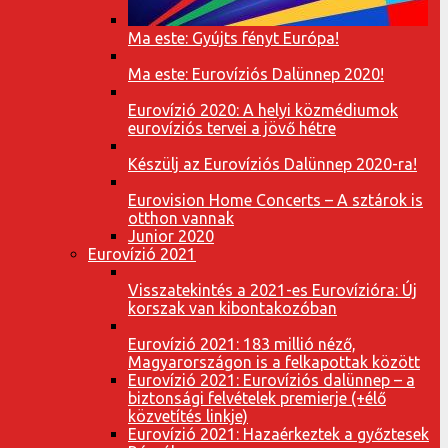
Ma este: Gyújts fényt Európa!
Ma este: Eurovíziós Dalünnep 2020!
Eurovízió 2020: A helyi közmédiumok
eurovíziós tervei a jövő hétre
Készülj az Eurovíziós Dalünnep 2020-ra!
Eurovision Home Concerts – A sztárok is
otthon vannak
Junior 2020
Eurovízió 2021
Visszatekintés a 2021-es Eurovízióra: Új
korszak van kibontakozóban
Eurovízió 2021: 183 millió néző,
Magyarországon is a felkapottak között
Eurovízió 2021: Eurovíziós dalünnep – a
biztonsági felvételek premierje (+élő
közvetítés linkje)
Eurovízió 2021: Hazaérkeztek a győztesek