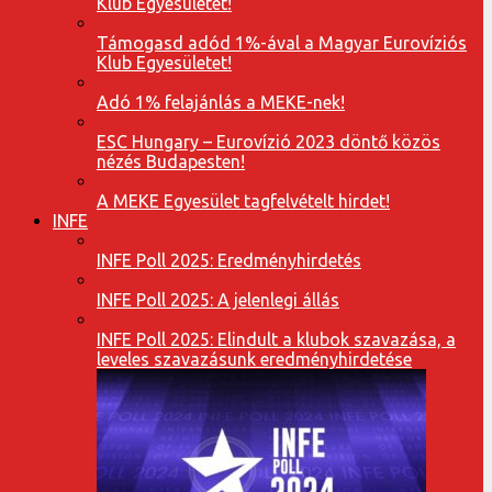
Klub Egyesületet!
Támogasd adód 1%-ával a Magyar Eurovíziós
Klub Egyesületet!
Adó 1% felajánlás a MEKE-nek!
ESC Hungary – Eurovízió 2023 döntő közös
nézés Budapesten!
A MEKE Egyesület tagfelvételt hirdet!
INFE
INFE Poll 2025: Eredményhirdetés
INFE Poll 2025: A jelenlegi állás
INFE Poll 2025: Elindult a klubok szavazása, a
leveles szavazásunk eredményhirdetése