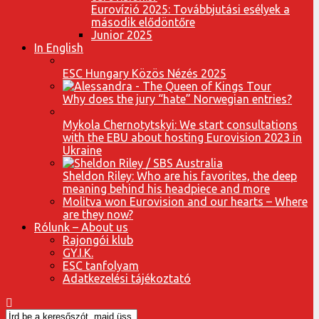
Eurovízió 2025: Továbbjutási esélyek a
második elődöntőre
Junior 2025
In English
ESC Hungary Közös Nézés 2025
Why does the jury “hate” Norwegian entries?
Mykola Chernotytskyi: We start consultations
with the EBU about hosting Eurovision 2023 in
Ukraine
Sheldon Riley: Who are his favorites, the deep
meaning behind his headpiece and more
Molitva won Eurovision and our hearts – Where
are they now?
Rólunk – About us
Rajongói klub
GY.I.K.
ESC tanfolyam
Adatkezelési tájékoztató