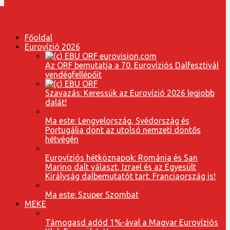
Főoldal
Eurovízió 2026
Az ORF bemutatja a 70. Eurovíziós Dalfesztivál
vendégfellépőit
Szavazás: Keressük az Eurovízió 2026 legjobb
dalát!
Ma este: Lengyelország, Svédország és
Portugália dönt az utolsó nemzeti döntős
hétvégén
Eurovíziós hétköznapok: Románia és San
Marino dalt választ, Izrael és az Egyesült
Királyság dalbemutatót tart. Franciaország is!
Ma este: Szuper Szombat
MEKE
Támogasd adód 1%-ával a Magyar Eurovíziós