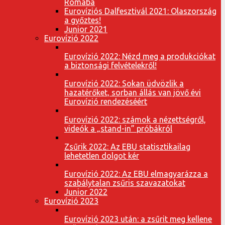
Rómába
Eurovíziós Dalfesztivál 2021: Olaszország
a győztes!
Junior 2021
Eurovízió 2022
Eurovízió 2022: Nézd meg a produkciókat
a biztonsági felvételekről!
Eurovízió 2022: Sokan üdvözlik a
hazatérőket, sorban állás van jövő évi
Eurovízió rendezéséért
Eurovízió 2022: számok a nézettségről,
videók a „stand-in” próbákról
Zsűrik 2022: Az EBU statisztikailag
lehetetlen dolgot kér
Eurovízió 2022: Az EBU elmagyarázza a
szabálytalan zsűris szavazatokat
Junior 2022
Eurovízió 2023
Eurovízió 2023 után: a zsűrit meg kellene