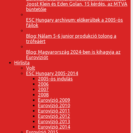
Joost Klein és Eden Golan, 15 kérdés, az MTVA
büntetője
ESC Hungary archivum: előkerültek a 2005-ös
fájlok
Blog: Nálam 5-6 junior produkció tolong a
trófeáért
Blog: Magyarország 2024-ben is kihagyja az
Eurovíziót
Hírlista
Volt
ESC Hungary 2005-2014
2005-ös indulás
2006
2007
2008
Eurovízió 2009
Eurovízió 2010
Eurovízió 2011
Eurovízió 2012
Eurovízió 2013
Eurovízió 2014
Eurovízió 2015