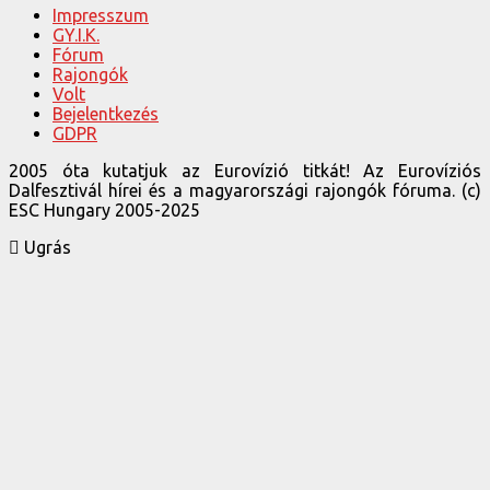
Impresszum
GY.I.K.
Fórum
Rajongók
Volt
Bejelentkezés
GDPR
2005 óta kutatjuk az Eurovízió titkát! Az Eurovíziós
Dalfesztivál hírei és a magyarországi rajongók fóruma. (c)
ESC Hungary 2005-2025
Ugrás