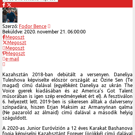
Szerző:
Fodor Bence
Beküldve:
2020. november 21. 06:00:00
Megoszt
Megoszt
Megoszt
Megoszt
e-mail
Kazahsztán 2018-ban debütált a versenyen. Daneliya
Tuleshova képviselte először országát az Òzińe Sen (Te
magad) című dalával (egyébként Daneliya az ukrán The
Voice gyerek kiadásában és az America’s Got Talent
műsorában is igen szép eredményeket ért el). A fesztiválon
6. helyezett lett. 2019-ben is sikeresen álltak a dalverseny
színpadára, hiszen Erjan Maksim az Armanyńnan qalma
(Ne pazarold az álmaid) című dalával a második helyig
száguldott.
A 2020-as Junior Euróvízión a 12 éves Karakat Bashanova
fogja képviselni Kazahsztánt Forever (örökké) című dalával