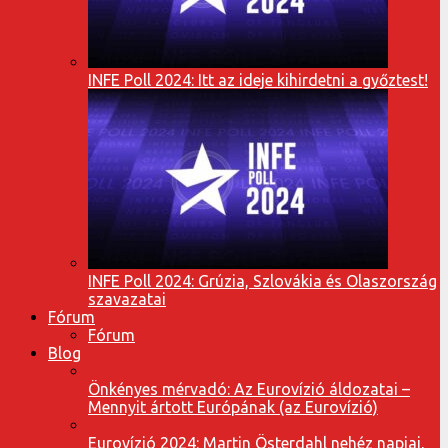
INFE Poll 2024: Itt az ideje kihirdetni a győztest!
INFE Poll 2024: Grúzia, Szlovákia és Olaszország
szavazatai
Fórum
Fórum
Blog
Önkényes mérvadó: Az Eurovízió áldozatai –
Mennyit ártott Európának (az Eurovízió)
Eurovízió 2024: Martin Österdahl nehéz napjai,