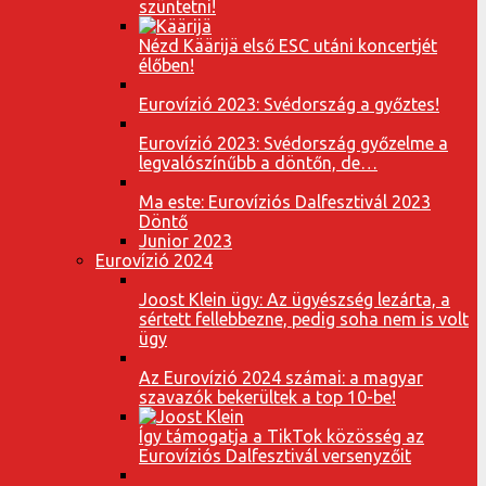
szüntetni!
Nézd Käärijä első ESC utáni koncertjét
élőben!
Eurovízió 2023: Svédország a győztes!
Eurovízió 2023: Svédország győzelme a
legvalószínűbb a döntőn, de…
Ma este: Eurovíziós Dalfesztivál 2023
Döntő
Junior 2023
Eurovízió 2024
Joost Klein ügy: Az ügyészség lezárta, a
sértett fellebbezne, pedig soha nem is volt
ügy
Az Eurovízió 2024 számai: a magyar
szavazók bekerültek a top 10-be!
Így támogatja a TikTok közösség az
Eurovíziós Dalfesztivál versenyzőit