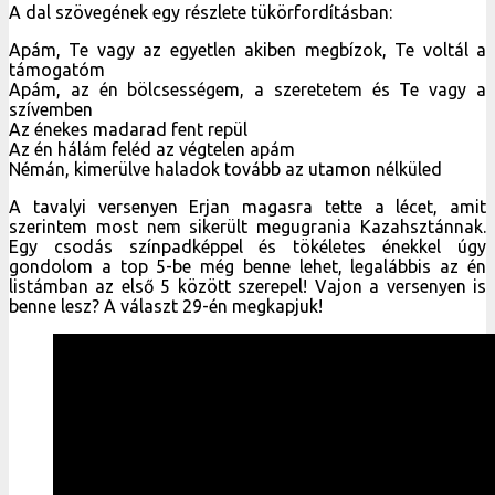
A dal szövegének egy részlete tükörfordításban:
Apám, Te vagy az egyetlen akiben megbízok, Te voltál a
támogatóm
Apám, az én bölcsességem, a szeretetem és Te vagy a
szívemben
Az énekes madarad fent repül
Az én hálám feléd az végtelen apám
Némán, kimerülve haladok tovább az utamon nélküled
A tavalyi versenyen Erjan magasra tette a lécet, amit
szerintem most nem sikerült megugrania Kazahsztánnak.
Egy csodás színpadképpel és tökéletes énekkel úgy
gondolom a top 5-be még benne lehet, legalábbis az én
listámban az első 5 között szerepel! Vajon a versenyen is
benne lesz? A választ 29-én megkapjuk!