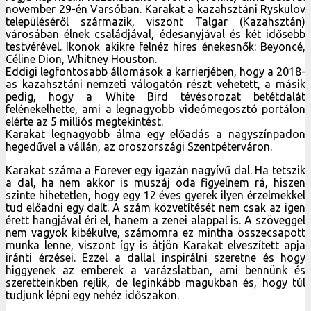
november 29-én Varsóban. Karakat a kazahsztáni Ryskulov
településéről származik, viszont Talgar (Kazahsztán)
városában élnek családjával, édesanyjával és két idősebb
testvérével. Ikonok akikre felnéz híres énekesnők: Beyoncé,
Céline Dion, Whitney Houston.
Eddigi legfontosabb állomások a karrierjében, hogy a 2018-
as kazahsztáni nemzeti válogatón részt vehetett, a másik
pedig, hogy a White Bird tévésorozat betétdalát
felénekelhette, ami a legnagyobb videómegosztó portálon
elérte az 5 milliós megtekintést.
Karakat legnagyobb álma egy előadás a nagyszínpadon
hegedűvel a vállán, az oroszországi Szentpéterváron.
Karakat száma a Forever egy igazán nagyívű dal. Ha tetszik
a dal, ha nem akkor is muszáj oda figyelnem rá, hiszen
szinte hihetetlen, hogy egy 12 éves gyerek ilyen érzelmekkel
tud előadni egy dalt. A szám közvetítését nem csak az igen
érett hangjával éri el, hanem a zenei alappal is. A szöveggel
nem vagyok kibékülve, számomra ez mintha összecsapott
munka lenne, viszont így is átjön Karakat elveszített apja
iránti érzései. Ezzel a dallal inspirálni szeretne és hogy
higgyenek az emberek a varázslatban, ami bennünk és
szeretteinkben rejlik, de leginkább magukban és, hogy túl
tudjunk lépni egy nehéz időszakon.