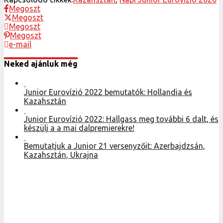
Megoszt
Megoszt
Megoszt
Megoszt
e-mail
Neked ajánluk még
Junior Eurovízió 2022 bemutatók: Hollandia és
Kazahsztán
Junior Eurovízió 2022: Hallgass meg további 6 dalt, és
készülj a a mai dalpremierekre!
Bemutatjuk a Junior 21 versenyzőit: Azerbajdzsán,
Kazahsztán, Ukrajna