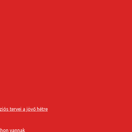
iós tervei a jövő hétre
tthon vannak