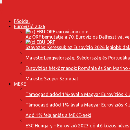
Főoldal
Eurovízió 2026
Az ORF bemutatja a 70. Eurovíziós Dalfesztivál ve
Szavazás: Keressük az Eurovízió 2026 legjobb dal
Ma este: Lengyelország, Svédország és Portugáli
Eurovíziós hétköznapok: Románia és San Marino dal
Ma este: Szuper Szombat
MEKE
Támogasd adód 1%-ával a Magyar Eurovíziós Klu
Támogasd adód 1%-ával a Magyar Eurovíziós Klu
Adó 1% felajánlás a MEKE-nek!
ESC Hungary – Eurovízió 2023 döntő közös nézés