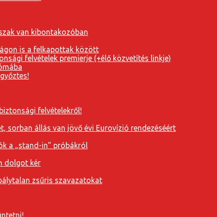
orszak van kibontakozóban
ágon is a felkapottak között
nsági felvételek premierje (+élő közvetítés linkje)
Rómába
 győztes!
iztonsági felvételekről!
, sorban állás van jövő évi Eurovízió rendezéséért
ók a „stand-in” próbákról
n dolgot kér
álytalan zsűris szavazatokat
ntetni!