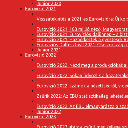
Junior 2020
Eurovízió 2021
Visszatekintés a 2021-es Eurovízióra: Új k
Eurovízió 2021: 183 millió néző, Magyarorsz
Eurovízió 2021: Eurovíziós dalünnep – a bizto
Eurovízió 2021: Hazaérkeztek a győztesek 
Eurovíziós Dalfesztivál 2021: Olaszország a
Junior 2021
Eurovízió 2022
Eurovízió 2022: Nézd meg a produkciókat a b
Eurovízió 2022: Sokan üdvözlik a hazatérőket
Eurovízió 2022: számok a nézettségről, vide
Zsűrik 2022: Az EBU statisztikailag lehetetle
Eurovízió 2022: Az EBU elmagyarázza a szab
Junior 2022
Eurovízió 2023
Eurovízió 2023 után: a zsűrit meg kellene szü