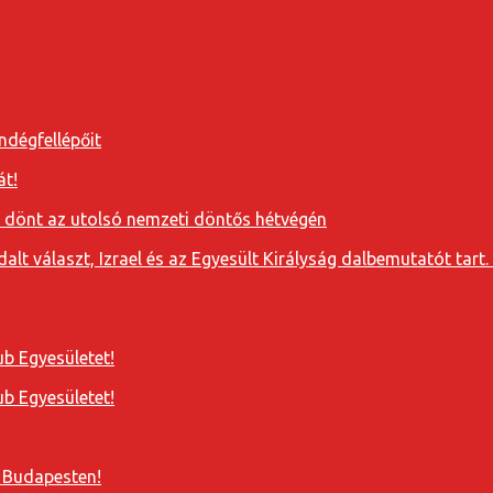
ndégfellépőit
át!
a dönt az utolsó nemzeti döntős hétvégén
t választ, Izrael és az Egyesült Királyság dalbemutatót tart. 
b Egyesületet!
b Egyesületet!
 Budapesten!