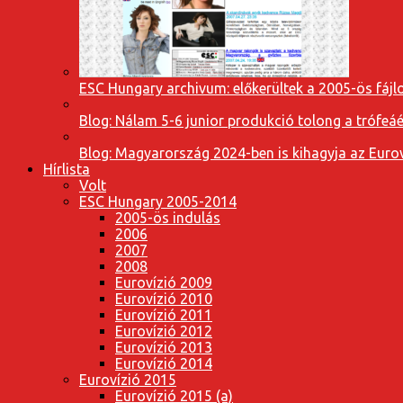
ESC Hungary archivum: előkerültek a 2005-ös fájl
Blog: Nálam 5-6 junior produkció tolong a trófeáé
Blog: Magyarország 2024-ben is kihagyja az Eurov
Hírlista
Volt
ESC Hungary 2005-2014
2005-ös indulás
2006
2007
2008
Eurovízió 2009
Eurovízió 2010
Eurovízió 2011
Eurovízió 2012
Eurovízió 2013
Eurovízió 2014
Eurovízió 2015
Eurovízió 2015 (a)