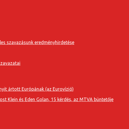
eveles szavazásunk eredményhirdetése
szavazatai
yit ártott Európának (az Eurovízió)
oost Klein és Eden Golan, 15 kérdés, az MTVA büntetője