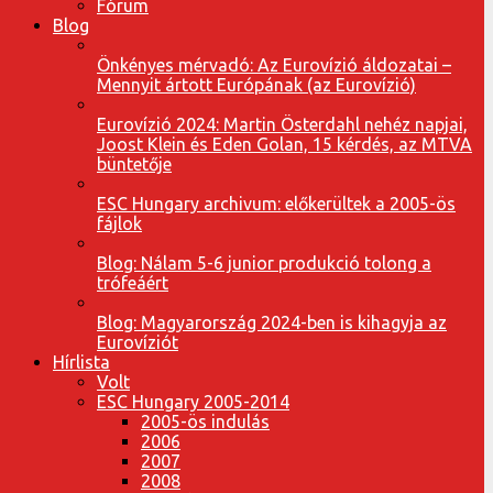
Fórum
Blog
Önkényes mérvadó: Az Eurovízió áldozatai –
Mennyit ártott Európának (az Eurovízió)
Eurovízió 2024: Martin Österdahl nehéz napjai,
Joost Klein és Eden Golan, 15 kérdés, az MTVA
büntetője
ESC Hungary archivum: előkerültek a 2005-ös
fájlok
Blog: Nálam 5-6 junior produkció tolong a
trófeáért
Blog: Magyarország 2024-ben is kihagyja az
Eurovíziót
Hírlista
Volt
ESC Hungary 2005-2014
2005-ös indulás
2006
2007
2008