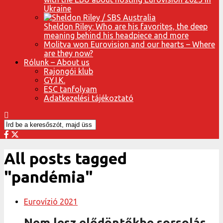
Ukraine
Sheldon Riley: Who are his favorites, the deep
meaning behind his headpiece and more
Molitva won Eurovision and our hearts – Where
are they now?
Rólunk – About us
Rajongói klub
GY.I.K.
ESC tanfolyam
Adatkezelési tájékoztató
All posts tagged
"pandémia"
Eurovízió 2021
Nem lesz elődöntőkbe sorsolás