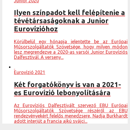
Junior 2020
Ilyen színpadot kell felépítenie a
tévétársaságoknak a Junior
Eurovízióhoz
Körülbelül egy hónapja jelentette be az Európai
Műsorszolgáltatók Szövetsége, hogy milyen módon
lesz megrendezve a 2020-as varsói Junior Eurovíziós
Dalfesztivál. A verseny...
Eurovízió 2021
Két forgatókönyv is van a 2021-
es Eurovízió lebonyolítására
Az Eurovíziós Dalfesztivált szervező EBU Európai
Műsorszolgáltatók Szövetsége részéről az EBU
rendezvényekért felelős menedzsere, Nadja Burkhardt
adott interjút a francia ajkú svájci...