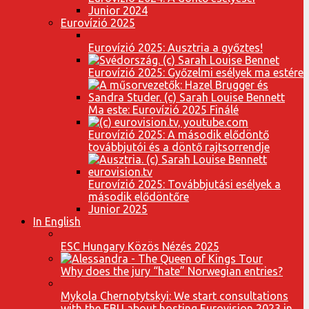
Junior 2024
Eurovízió 2025
Eurovízió 2025: Ausztria a győztes!
Eurovízió 2025: Győzelmi esélyek ma estére
Ma este: Eurovízió 2025 Finálé
Eurovízió 2025: A második elődöntő
továbbjutói és a döntő rajtsorrendje
Eurovízió 2025: Továbbjutási esélyek a
második elődöntőre
Junior 2025
In English
ESC Hungary Közös Nézés 2025
Why does the jury “hate” Norwegian entries?
Mykola Chernotytskyi: We start consultations
with the EBU about hosting Eurovision 2023 in