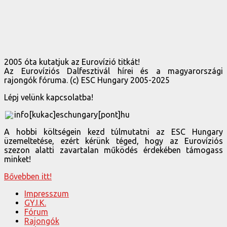
2005 óta kutatjuk az Eurovízió titkát!
Az Eurovíziós Dalfesztivál hírei és a magyarországi
rajongók fóruma. (c) ESC Hungary 2005-2025
Lépj velünk kapcsolatba!
info[kukac]eschungary[pont]hu
A hobbi költségein kezd túlmutatni az ESC Hungary
üzemeltetése, ezért kérünk téged, hogy az Eurovíziós
szezon alatti zavartalan működés érdekében támogass
minket!
Bővebben itt!
Impresszum
GY.I.K.
Fórum
Rajongók