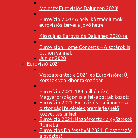
Ma este: Eurovíziós Dalünnep 2020!
Eurovízió 2020: A helyi közmédiumok
eurovíziós tervei a jövő hétre
Készülj az Eurovíziós Dalünnep 2020-ra!
Eurovision Home Concerts – A sztárok is
otthon vannak
Junior 2020
Eurovízió 2021
Visszatekintés a 2021-es Eurovízióra: Új
korszak van kibontakozóban
Eurovízió 2021: 183 millió néző,
Magyarországon is a felkapottak között
Eurovízió 2021: Eurovíziós dalünnep – a
biztonsági felvételek premierje (+élő
közvetítés linkje)
Eurovízió 2021: Hazaérkeztek a győztesek
Rómába
Eurovíziós Dalfesztivál 2021: Olaszország
a győztes!