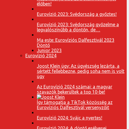
élőben!
Eurovízió 2023: Svédország a győztes!
Eurovízió 2023: Svédország győzelme a
legvalószínűbb a döntőn, de…
Ma este: Eurovíziós Dalfesztivál 2023
Döntő
Junior 2023
Eurovízió 2024
Joost Klein ügy: Az ügyészség lezárta, a
sértett fellebbezne, pedig soha nem is volt
ügy
Az Eurovízió 2024 számai: a magyar
szavazók bekerültek a top 10-be!
Így támogatja a TikTok közösség az
Eurovíziós Dalfesztivál versenyzőit
Eurovízió 2024: Svájc a nyertes!
Eurovízió 2024: A döntő esélyesei