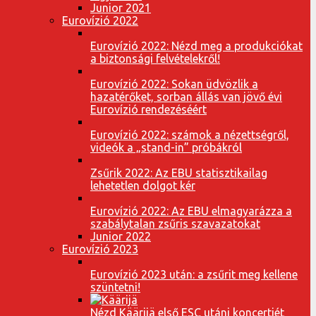
Junior 2021
Eurovízió 2022
Eurovízió 2022: Nézd meg a produkciókat
a biztonsági felvételekről!
Eurovízió 2022: Sokan üdvözlik a
hazatérőket, sorban állás van jövő évi
Eurovízió rendezéséért
Eurovízió 2022: számok a nézettségről,
videók a „stand-in” próbákról
Zsűrik 2022: Az EBU statisztikailag
lehetetlen dolgot kér
Eurovízió 2022: Az EBU elmagyarázza a
szabálytalan zsűris szavazatokat
Junior 2022
Eurovízió 2023
Eurovízió 2023 után: a zsűrit meg kellene
szüntetni!
Nézd Käärijä első ESC utáni koncertjét