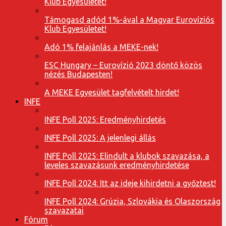
Klub Egyesületet!
Támogasd adód 1%-ával a Magyar Eurovíziós
Klub Egyesületet!
Adó 1% felajánlás a MEKE-nek!
ESC Hungary – Eurovízió 2023 döntő közös
nézés Budapesten!
A MEKE Egyesület tagfelvételt hirdet!
INFE
INFE Poll 2025: Eredményhirdetés
INFE Poll 2025: A jelenlegi állás
INFE Poll 2025: Elindult a klubok szavazása, a
leveles szavazásunk eredményhirdetése
INFE Poll 2024: Itt az ideje kihirdetni a győztest!
INFE Poll 2024: Grúzia, Szlovákia és Olaszország
szavazatai
Fórum