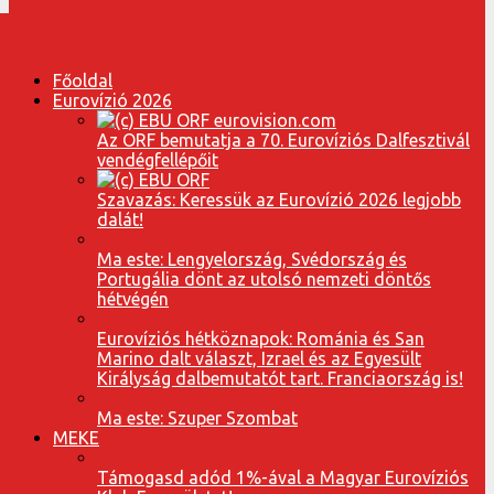
Főoldal
Eurovízió 2026
Az ORF bemutatja a 70. Eurovíziós Dalfesztivál
vendégfellépőit
Szavazás: Keressük az Eurovízió 2026 legjobb
dalát!
Ma este: Lengyelország, Svédország és
Portugália dönt az utolsó nemzeti döntős
hétvégén
Eurovíziós hétköznapok: Románia és San
Marino dalt választ, Izrael és az Egyesült
Királyság dalbemutatót tart. Franciaország is!
Ma este: Szuper Szombat
MEKE
Támogasd adód 1%-ával a Magyar Eurovíziós