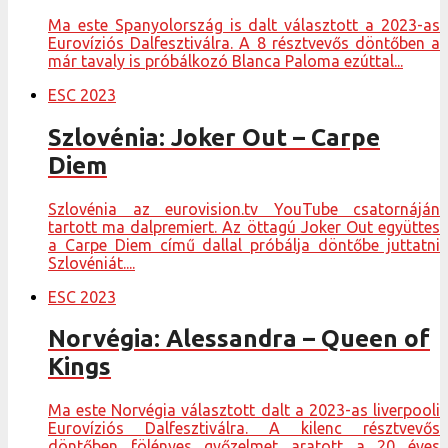
Ma este Spanyolország is dalt választott a 2023-as
Eurovíziós Dalfesztiválra. A 8 résztvevős döntőben a
már tavaly is próbálkozó Blanca Paloma ezúttal...
ESC 2023
Szlovénia: Joker Out – Carpe
Diem
Szlovénia az eurovision.tv YouTube csatornáján
tartott ma dalpremiert. Az öttagú Joker Out együttes
a Carpe Diem című dallal próbálja döntőbe juttatni
Szlovéniát....
ESC 2023
Norvégia: Alessandra – Queen of
Kings
Ma este Norvégia választott dalt a 2023-as liverpooli
Eurovíziós Dalfesztiválra. A kilenc résztvevős
döntőben fölényes győzelmet aratott a 20 éves