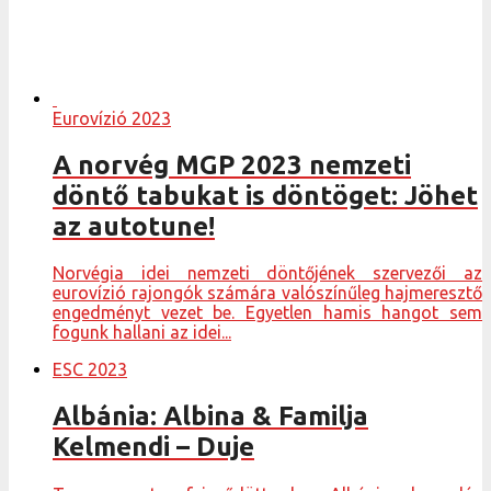
Eurovízió 2023
A norvég MGP 2023 nemzeti
döntő tabukat is döntöget: Jöhet
az autotune!
Norvégia idei nemzeti döntőjének szervezői az
eurovízió rajongók számára valószínűleg hajmeresztő
engedményt vezet be. Egyetlen hamis hangot sem
fogunk hallani az idei...
ESC 2023
Albánia: Albina & Familja
Kelmendi – Duje