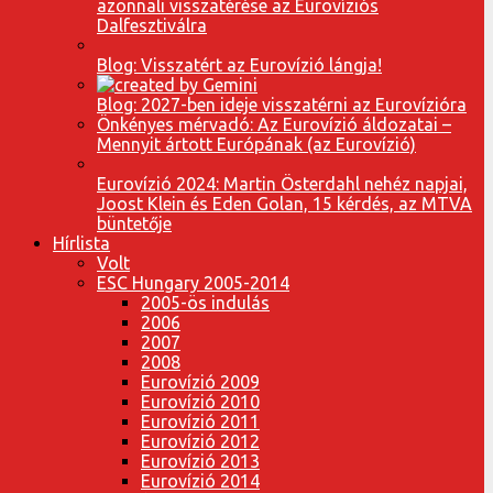
azonnali visszatérése az Eurovíziós
Dalfesztiválra
Blog: Visszatért az Eurovízió lángja!
Blog: 2027-ben ideje visszatérni az Eurovízióra
Önkényes mérvadó: Az Eurovízió áldozatai –
Mennyit ártott Európának (az Eurovízió)
Eurovízió 2024: Martin Österdahl nehéz napjai,
Joost Klein és Eden Golan, 15 kérdés, az MTVA
büntetője
Hírlista
Volt
ESC Hungary 2005-2014
2005-ös indulás
2006
2007
2008
Eurovízió 2009
Eurovízió 2010
Eurovízió 2011
Eurovízió 2012
Eurovízió 2013
Eurovízió 2014