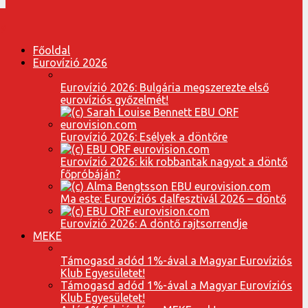
Főoldal
Eurovízió 2026
Eurovízió 2026: Bulgária megszerezte első
eurovíziós győzelmét!
Eurovízió 2026: Esélyek a döntőre
Eurovízió 2026: kik robbantak nagyot a döntő
főpróbáján?
Ma este: Eurovíziós dalfesztivál 2026 – döntő
Eurovízió 2026: A döntő rajtsorrendje
MEKE
Támogasd adód 1%-ával a Magyar Eurovíziós
Klub Egyesületet!
Támogasd adód 1%-ával a Magyar Eurovíziós
Klub Egyesületet!