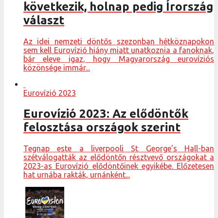
következik, holnap pedig Írország
választ
Az idei nemzeti döntős szezonban hétköznapokon
sem kell Eurovízió hiány miatt unatkoznia a fanoknak,
bár eleve igaz, hogy Magyarország eurovíziós
közönsége immár...
Eurovízió 2023
Eurovízió 2023: Az elődöntők
felosztása országok szerint
Tegnap este a liverpooli St George’s Hall-ban
szétválogatták az elődöntőn résztvevő országokat a
2023-as Eurovízió elődöntőinek egyikébe. Előzetesen
hat urnába rakták, urnánként...