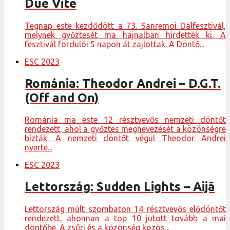
Due Vite
Tegnap este kezdődött a 73. Sanremoi Dalfesztivál,
melynek győztesét ma hajnalban hirdették ki. A
fesztivál fordulói 5 napon át zajlottak. A Döntő...
ESC 2023
Románia: Theodor Andrei – D.G.T.
(Off and On)
Románia ma este 12 résztvevős nemzeti döntőt
rendezett, ahol a győztes megnevezését a közönségre
bízták. A nemzeti döntőt végül Theodor Andrei
nyerte...
ESC 2023
Lettország: Sudden Lights – Aijā
Lettország múlt szombaton 14 résztvevős elődöntőt
rendezett, ahonnan a top 10 jutott tovább a mai
döntőbe. A zsűri és a közönség közös...