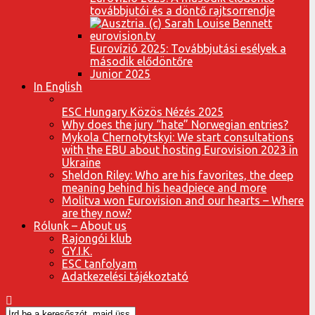
továbbjutói és a döntő rajtsorrendje
Eurovízió 2025: Továbbjutási esélyek a
második elődöntőre
Junior 2025
In English
ESC Hungary Közös Nézés 2025
Why does the jury “hate” Norwegian entries?
Mykola Chernotytskyi: We start consultations
with the EBU about hosting Eurovision 2023 in
Ukraine
Sheldon Riley: Who are his favorites, the deep
meaning behind his headpiece and more
Molitva won Eurovision and our hearts – Where
are they now?
Rólunk – About us
Rajongói klub
GY.I.K.
ESC tanfolyam
Adatkezelési tájékoztató