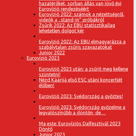
hazatérőket, sorban állás van jövő évi
Eurovízió rendezéséért
Eurovízió 2022: számok a nézettségről,
videók a „stand-in” próbákról
Zsűrik 2022: Az EBU statisztikailag
lehetetlen dolgot kér
Eurovízió 2022: Az EBU elmagyarázza a
szabálytalan zsűris szavazatokat
Junior 2022
Eurovízió 2023
Eurovízió 2023 után: a zsűrit meg kellene
szüntetni!
Nézd Käärijä első ESC utáni koncertjét
élőben!
Eurovízió 2023: Svédország a győztes!
Eurovízió 2023: Svédország győzelme a
legvalószínűbb a döntőn, de…
Ma este: Eurovíziós Dalfesztivál 2023
Döntő
Junior 2023