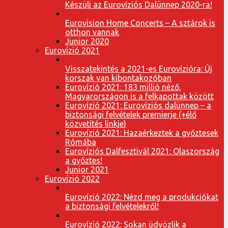
Készülj az Eurovíziós Dalünnep 2020-ra!
Eurovision Home Concerts – A sztárok is
otthon vannak
Junior 2020
Eurovízió 2021
Visszatekintés a 2021-es Eurovízióra: Új
korszak van kibontakozóban
Eurovízió 2021: 183 millió néző,
Magyarországon is a felkapottak között
Eurovízió 2021: Eurovíziós dalünnep – a
biztonsági felvételek premierje (+élő
közvetítés linkje)
Eurovízió 2021: Hazaérkeztek a győztesek
Rómába
Eurovíziós Dalfesztivál 2021: Olaszország
a győztes!
Junior 2021
Eurovízió 2022
Eurovízió 2022: Nézd meg a produkciókat
a biztonsági felvételekről!
Eurovízió 2022: Sokan üdvözlik a