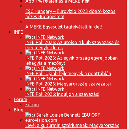
Adó 1% felajánlás a MEKE-nek!
ESC Hungary – Eurovízió 2023 döntő közös
nézés Budapesten!
A MEKE Egyesület tagfelvételt hirdet!
INFE
INFE Poll 2026: Az utolsó 4 klub szavazása és
eredményhirdetés
INFE Poll 2026: Az egyik ország egyre jobban
lehagyja a mezőnyt
INFE Poll: Újabb fejlemények a ponttáblán
INFE Poll 2026: Magyarország szavazatai
INFE Poll 2026: Induljon a szavazás!
Fórum
Fórum
Blog
Levél a kultúrminisztériumnak: Magyarország