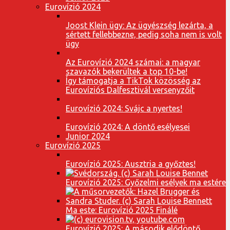
Eurovízió 2024
Joost Klein ügy: Az ügyészség lezárta, a
sértett fellebbezne, pedig soha nem is volt
ügy
Az Eurovízió 2024 számai: a magyar
szavazók bekerültek a top 10-be!
Így támogatja a TikTok közösség az
Eurovíziós Dalfesztivál versenyzőit
Eurovízió 2024: Svájc a nyertes!
Eurovízió 2024: A döntő esélyesei
Junior 2024
Eurovízió 2025
Eurovízió 2025: Ausztria a győztes!
Eurovízió 2025: Győzelmi esélyek ma estére
Ma este: Eurovízió 2025 Finálé
Eurovízió 2025: A második elődöntő