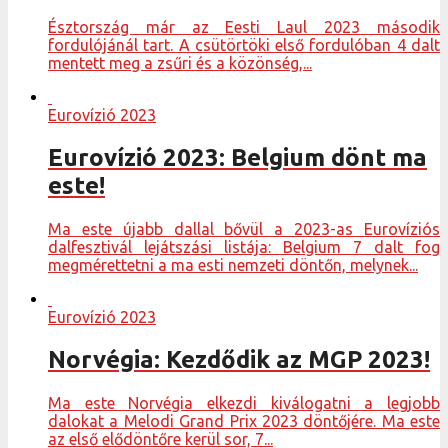
Észtország már az Eesti Laul 2023 második
fordulójánál tart. A csütörtöki első fordulóban 4 dalt
mentett meg a zsűri és a közönség,...
Eurovízió 2023
Eurovízió 2023: Belgium dönt ma
este!
Ma este újabb dallal bővül a 2023-as Eurovíziós
dalfesztivál lejátszási listája: Belgium 7 dalt fog
megmérettetni a ma esti nemzeti döntőn, melynek...
Eurovízió 2023
Norvégia: Kezdődik az MGP 2023!
Ma este Norvégia elkezdi kiválogatni a legjobb
dalokat a Melodi Grand Prix 2023 döntőjére. Ma este
az első elődöntőre kerül sor, 7...