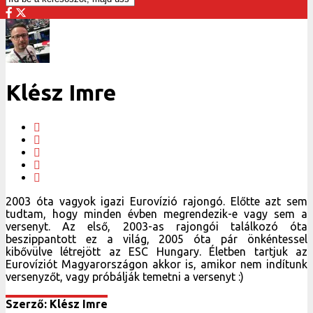
Klész Imre
2003 óta vagyok igazi Eurovízió rajongó. Előtte azt sem
tudtam, hogy minden évben megrendezik-e vagy sem a
versenyt. Az első, 2003-as rajongói találkozó óta
beszippantott ez a világ, 2005 óta pár önkéntessel
kibővülve létrejött az ESC Hungary. Életben tartjuk az
Eurovíziót Magyarországon akkor is, amikor nem indítunk
versenyzőt, vagy próbálják temetni a versenyt :)
Szerző: Klész Imre