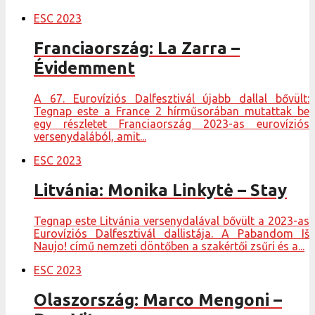
ESC 2023
Franciaország: La Zarra –
Évidemment
A 67. Eurovíziós Dalfesztivál újabb dallal bővült:
Tegnap este a France 2 hírműsorában mutattak be
egy részletet Franciaország 2023-as eurovíziós
versenydalából, amit...
ESC 2023
Litvánia: Monika Linkytė – Stay
Tegnap este Litvánia versenydalával bővült a 2023-as
Eurovíziós Dalfesztivál dallistája. A Pabandom Iš
Naujo! című nemzeti döntőben a szakértői zsűri és a...
ESC 2023
Olaszország: Marco Mengoni –