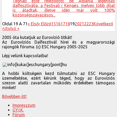
Tegnap este fejeződött be Albánia legendás
dalfesztiválja, a Festivali i Këngës, melyen több díjat
is átadtak, illetve idén már volt 100%
közönségszavazásos...
Oldal 19 A 71
« Első
‹ Előző
15
16
17
18
19
20
21
22
23
Következő
›
Utolsó »
2005 óta kutatjuk az Eurovízió titkát!
Az Eurovíziós Dalfesztivál hírei és a magyarországi
rajongók fóruma. (c) ESC Hungary 2005-2025
Lépj velünk kapcsolatba!
info[kukac]eschungary[pont]hu
A hobbi költségein kezd túlmutatni az ESC Hungary
üzemeltetése, ezért kérünk téged, hogy az Eurovíziós
szezon alatti zavartalan működés érdekében támogass
minket!
Bővebben itt!
Impresszum
GY.I.K.
Fórum