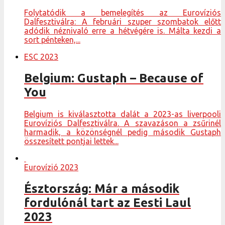
Folytatódik a bemelegítés az Eurovíziós
Dalfesztiválra: A februári szuper szombatok előtt
adódik néznivaló erre a hétvégére is. Málta kezdi a
sort pénteken,...
ESC 2023
Belgium: Gustaph – Because of
You
Belgium is kiválasztotta dalát a 2023-as liverpooli
Eurovíziós Dalfesztiválra. A szavazáson a zsűrinél
harmadik, a közönségnél pedig második Gustaph
összesített pontjai lettek...
Eurovízió 2023
Észtország: Már a második
fordulónál tart az Eesti Laul
2023