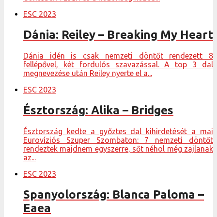
ESC 2023
Dánia: Reiley – Breaking My Heart
Dánia idén is csak nemzeti döntőt rendezett 8
fellépővel, két fordulós szavazással. A top 3 dal
megnevezése után Reiley nyerte el a...
ESC 2023
Észtország: Alika – Bridges
Észtország kedte a győztes dal kihirdetését a mai
Eurovíziós Szuper Szombaton: 7 nemzeti döntőt
rendeztek majdnem egyszerre, sőt néhol még zajlanak
az...
ESC 2023
Spanyolország: Blanca Paloma –
Eaea