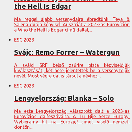
the Hell Is Edgar
Ma reggel újabb versenydalra ébredtünk: Teya &
Salena duója képviseli Ausztriát a 2023-as Eurovízión
a Who the Hell Is Edgar című dallal,...
ESC 2023
Svájc: Remo Forrer – Watergun
A svájci SRF belső zsűrire bízta képviselőjük
kiválasztását, két hete jelentették be a versenyzőjük
nevét. Most végre dal is társul a névhez....
ESC 2023
Lengyelország: Blanka – Solo
Ma este Lengyelország választott dalt a 2023-as
Eurovíziós dalfesztiválra. A Tu Bije Serce Europy!
Wybieramy hit na Eurozję! címet viselő nemzeti
döntőn...