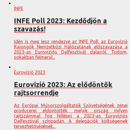
INFE
INFE Poll 2023: Kezdődjön a
szavazás!
Idén is meg lesz rendezve az INFE Poll, az Eurovízió
Rajongók Nemzetközi Hálózatának előszavazása a
2023-as Eurovíziós Dalfesztivál dalairól. Tudom,
sokakban felmerül...
Eurovízió 2023
Eurovízió 2023: Az elődöntők
rajtsorrendje
Az Európai Műsorszolgáltatók Szövetségének zenei
producerei eldöntötték, melyik ország milyen
rajtszámmal fog fellépni a 2023-as Eurovíziós
Dalfesztivál színpadán. A delegációk költségeinek
tervezhetőségének...