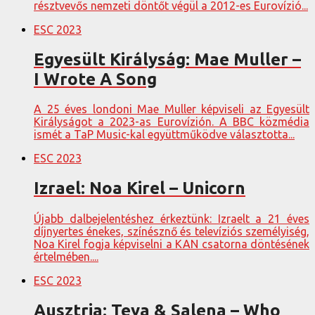
résztvevős nemzeti döntőt végül a 2012-es Eurovízió...
ESC 2023
Egyesült Királyság: Mae Muller –
I Wrote A Song
A 25 éves londoni Mae Muller képviseli az Egyesült
Királyságot a 2023-as Eurovízión. A BBC közmédia
ismét a TaP Music-kal együttműködve választotta...
ESC 2023
Izrael: Noa Kirel – Unicorn
Újabb dalbejelentéshez érkeztünk: Izraelt a 21 éves
díjnyertes énekes, színésznő és televíziós személyiség,
Noa Kirel fogja képviselni a KAN csatorna döntésének
értelmében....
ESC 2023
Ausztria: Teya & Salena – Who