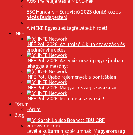
Adó 1% felajánlás a MEKE-nek!
ESC Hungary – Eurovízió 2023 döntő közös
nézés Budapesten!
A MEKE Egyesület tagfelvételt hirdet!
INFE
INFE Poll 2026: Az utolsó 4 klub szavazása és
eredményhirdetés
INFE Poll 2026: Az egyik ország egyre jobban
lehagyja a mezőnyt
INFE Poll: Újabb fejlemények a ponttáblán
INFE Poll 2026: Magyarország szavazatai
INFE Poll 2026: Induljon a szavazás!
Fórum
Fórum
Blog
Levél a kultúrminisztériumnak: Magyarország