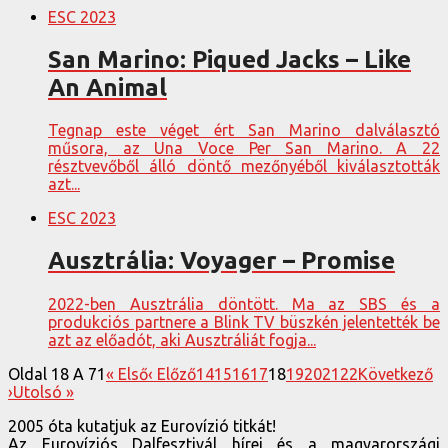
ESC 2023
San Marino: Piqued Jacks – Like
An Animal
Tegnap este véget ért San Marino dalválasztó
műsora, az Una Voce Per San Marino. A 22
résztvevőből álló döntő mezőnyéből kiválasztották
azt...
ESC 2023
Ausztrália: Voyager – Promise
2022-ben Ausztrália döntött. Ma az SBS és a
produkciós partnere a Blink TV büszkén jelentették be
azt az előadót, aki Ausztráliát fogja...
Oldal 18 A 71
« Első
‹ Előző
14
15
16
17
18
19
20
21
22
Következő
›
Utolsó »
2005 óta kutatjuk az Eurovízió titkát!
Az Eurovíziós Dalfesztivál hírei és a magyarországi