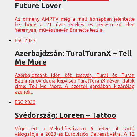
Future Lover
Az örmény AMPTV még a múlt hónapban jelentette
be, hogy a 21 éves énekes és zeneszerző Elen
Yeremyan, művésznevén Brunette lesz a...
ESC 2023
Azerbajdzsán: TuralTuranX – Tell
Me More
Azerbajdzsánt idén két testvér, Tural és Turan
Baghmanov duója képviseli TuralTuranX néven, daluk
címe: Tell Me More. A szerzői gárdában kizárólag
azeriek...
ESC 2023
Svédország: Loreen – Tattoo
Véget ért a Melodifestivalen 6 héten át tartó
válogatója a 2023-as Eurovíziós Dalfesztiválra. A 12