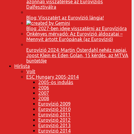
azonnali visszatérése az Eurovíziós
Dalfesztiválra
Blog: Visszatért az Eurovízió lángja!
Blog: 2027-ben ideje visszatérni az Eurovízióra
Önkényes mérvadó: Az Eurovízió áldozatai –
Mennyit ártott Európának (az Eurovízió)
Eurovízió 2024: Martin Österdahl nehéz napjai,
Joost Klein és Eden Golan, 15 kérdés, az MTVA
büntetője
Hírlista
Volt
ESC Hungary 2005-2014
2005-ös indulás
2006
2007
2008
Eurovízió 2009
Eurovízió 2010
Eurovízió 2011
Eurovízió 2012
Eurovízió 2013
Eurovízió 2014