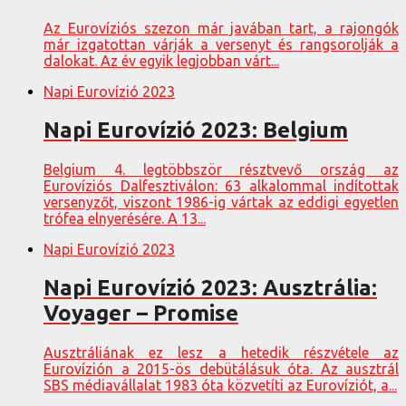
Az Eurovíziós szezon már javában tart, a rajongók
már izgatottan várják a versenyt és rangsorolják a
dalokat. Az év egyik legjobban várt...
Napi Eurovízió 2023
Napi Eurovízió 2023: Belgium
Belgium 4. legtöbbször résztvevő ország az
Eurovíziós Dalfesztiválon: 63 alkalommal indítottak
versenyzőt, viszont 1986-ig vártak az eddigi egyetlen
trófea elnyerésére. A 13...
Napi Eurovízió 2023
Napi Eurovízió 2023: Ausztrália:
Voyager – Promise
Ausztráliának ez lesz a hetedik részvétele az
Eurovízión a 2015-ös debütálásuk óta. Az ausztrál
SBS médiavállalat 1983 óta közvetíti az Eurovíziót, a...