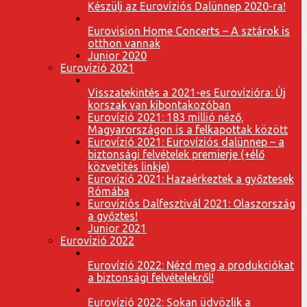
Készülj az Eurovíziós Dalünnep 2020-ra!
Eurovision Home Concerts – A sztárok is
otthon vannak
Junior 2020
Eurovízió 2021
Visszatekintés a 2021-es Eurovízióra: Új
korszak van kibontakozóban
Eurovízió 2021: 183 millió néző,
Magyarországon is a felkapottak között
Eurovízió 2021: Eurovíziós dalünnep – a
biztonsági felvételek premierje (+élő
közvetítés linkje)
Eurovízió 2021: Hazaérkeztek a győztesek
Rómába
Eurovíziós Dalfesztivál 2021: Olaszország
a győztes!
Junior 2021
Eurovízió 2022
Eurovízió 2022: Nézd meg a produkciókat
a biztonsági felvételekről!
Eurovízió 2022: Sokan üdvözlik a