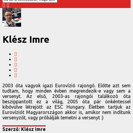
Klész Imre
2003 óta vagyok igazi Eurovízió rajongó. Előtte azt sem
tudtam, hogy minden évben megrendezik-e vagy sem a
versenyt. Az első, 2003-as rajongói találkozó óta
beszippantott ez a világ, 2005 óta pár önkéntessel
kibővülve létrejött az ESC Hungary. Életben tartjuk az
Eurovíziót Magyarországon akkor is, amikor nem indítunk
versenyzőt, vagy próbálják temetni a versenyt :)
Szerző: Klész Imre