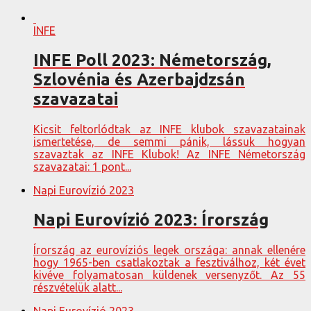
INFE
INFE Poll 2023: Németország,
Szlovénia és Azerbajdzsán
szavazatai
Kicsit feltorlódtak az INFE klubok szavazatainak
ismertetése, de semmi pánik, lássuk hogyan
szavaztak az INFE Klubok! Az INFE Németország
szavazatai: 1 pont...
Napi Eurovízió 2023
Napi Eurovízió 2023: Írország
Írország az eurovíziós legek országa: annak ellenére
hogy 1965-ben csatlakoztak a fesztiválhoz, két évet
kivéve folyamatosan küldenek versenyzőt. Az 55
részvételük alatt...
Napi Eurovízió 2023