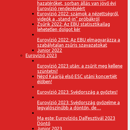
hazatérőket, sorban állás van jövő évi
Eurovízió rendezéséért
Eurovízió 2022: számok a nézettségről,
videók a „stand-in” próbákról
Zsűrik 2022: Az EBU statisztikailag
lehetetlen dolgot kér
Eurovízió 2022: Az EBU elmagyarázza a
szabálytalan zsűris szavazatokat
Junior 2022
Eurovízió 2023
Eurovízió 2023 után: a zsűrit meg kellene
szüntetni!
Nézd Käärijä első ESC utáni koncertjét
élőben!
Eurovízió 2023: Svédország a győztes!
Eurovízió 2023: Svédország győzelme a
legvalószínűbb a döntőn, de…
Ma este: Eurovíziós Dalfesztivál 2023
Döntő
Junior 2023