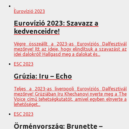
Eurovízió 2023
Eurovízió 2023: Szavazz a
kedvenceidre!
Végre összeállt a 2023-as Eurovíziós Dalfesztivál
mezőnye! Itt az ideje, hogy elindítsuk a szavazást az
idei dalokról! Hallgasd meg a dalokat és...
ESC 2023
Grúzia: Iru – Echo
Teljes a 2023-as liverpooli Eurovíziós Dalfesztivál
mezőnye! Grúziában Iru Khechanovi nyerte meg a The
Voice című tehetségkutatót, amivel egyben elnyerte a
lehetőséget...
ESC 2023
Örményország: Brunette –