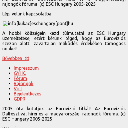
rajongók fóruma. (c) ESC Hungary 2005-2025
Lépj velünk kapcsolatba!
info[kukac]eschungary[pont]hu
A hobbi költségein kezd túlmutatni az ESC Hungary
üzemeltetése, ezért kérünk téged, hogy az Eurovíziós
szezon alatti zavartalan működés érdekében támogass
minket!
Bővebben itt!
Impresszum
GY.I.K.
Fórum
Rajongók
Volt
Bejelentkezés
GDPR
2005 óta kutatjuk az Eurovízió titkát! Az Eurovíziós
Dalfesztivál hírei és a magyarországi rajongók fóruma. (c)
ESC Hungary 2005-2025