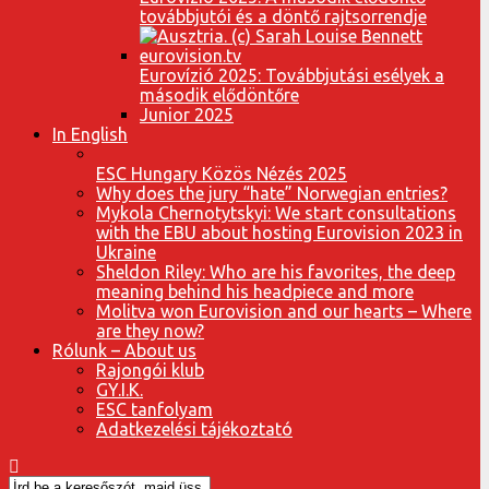
továbbjutói és a döntő rajtsorrendje
Eurovízió 2025: Továbbjutási esélyek a
második elődöntőre
Junior 2025
In English
ESC Hungary Közös Nézés 2025
Why does the jury “hate” Norwegian entries?
Mykola Chernotytskyi: We start consultations
with the EBU about hosting Eurovision 2023 in
Ukraine
Sheldon Riley: Who are his favorites, the deep
meaning behind his headpiece and more
Molitva won Eurovision and our hearts – Where
are they now?
Rólunk – About us
Rajongói klub
GY.I.K.
ESC tanfolyam
Adatkezelési tájékoztató