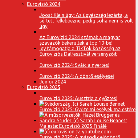
Eurovízió 2024
Joost Klein ügy: Az ügyészség lezárta, a
sértett fellebbezne, pedig soha nem is volt
ügy
Az Eurovízió 2024 számai: a magyar
szavazók bekerültek a top 10-be!
Így támogatja a TikTok közösség az
Eurovíziós Dalfesztivál versenyzőit
Eurovízió 2024: Svájc a nyertes!
Eurovízió 2024: A döntő esélyesei
Junior 2024
Eurovízió 2025
Eurovízió 2025: Ausztria a győztes!
Eurovízió 2025: Győzelmi esélyek ma estére
Ma este: Eurovízió 2025 Finálé
Eurovízió 2025: A második elődöntő