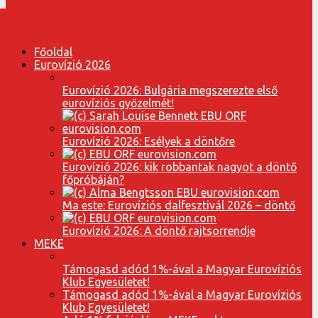
Főoldal
Eurovízió 2026
Eurovízió 2026: Bulgária megszerezte első
eurovíziós győzelmét!
Eurovízió 2026: Esélyek a döntőre
Eurovízió 2026: kik robbantak nagyot a döntő
főpróbáján?
Ma este: Eurovíziós dalfesztivál 2026 – döntő
Eurovízió 2026: A döntő rajtsorrendje
MEKE
Támogasd adód 1%-ával a Magyar Eurovíziós
Klub Egyesületet!
Támogasd adód 1%-ával a Magyar Eurovíziós
Klub Egyesületet!