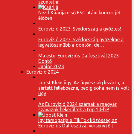
szüntetni!
Nézd Käärijä első ESC utáni koncertjét
élőben!
Eurovízió 2023: Svédország a győztes!
Eurovízió 2023: Svédország győzelme a
legvalószínűbb a döntőn, de…
Ma este: Eurovíziós Dalfesztivál 2023
Döntő
Junior 2023
Eurovízió 2024
Joost Klein ügy: Az ügyészség lezárta, a
sértett fellebbezne, pedig soha nem is volt
ügy
Az Eurovízió 2024 számai: a magyar
szavazók bekerültek a top 10-be!
Így támogatja a TikTok közösség az
Eurovíziós Dalfesztivál versenyzőit