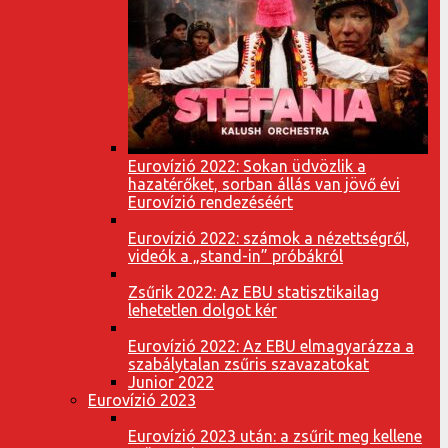
Eurovízió 2022: Sokan üdvözlik a
hazatérőket, sorban állás van jövő évi
Eurovízió rendezéséért
Eurovízió 2022: számok a nézettségről,
videók a „stand-in” próbákról
Zsűrik 2022: Az EBU statisztikailag
lehetetlen dolgot kér
Eurovízió 2022: Az EBU elmagyarázza a
szabálytalan zsűris szavazatokat
Junior 2022
Eurovízió 2023
Eurovízió 2023 után: a zsűrit meg kellene