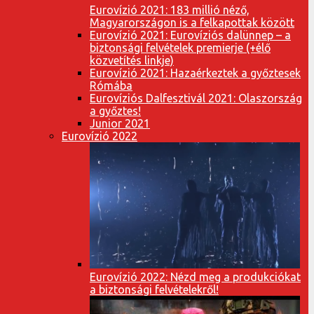
Eurovízió 2021: 183 millió néző,
Magyarországon is a felkapottak között
Eurovízió 2021: Eurovíziós dalünnep – a
biztonsági felvételek premierje (+élő
közvetítés linkje)
Eurovízió 2021: Hazaérkeztek a győztesek
Rómába
Eurovíziós Dalfesztivál 2021: Olaszország
a győztes!
Junior 2021
Eurovízió 2022
Eurovízió 2022: Nézd meg a produkciókat
a biztonsági felvételekről!