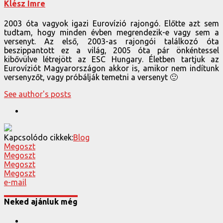
Klész Imre
2003 óta vagyok igazi Eurovízió rajongó. Előtte azt sem
tudtam, hogy minden évben megrendezik-e vagy sem a
versenyt. Az első, 2003-as rajongói találkozó óta
beszippantott ez a világ, 2005 óta pár önkéntessel
kibővülve létrejött az ESC Hungary. Életben tartjuk az
Eurovíziót Magyarországon akkor is, amikor nem indítunk
versenyzőt, vagy próbálják temetni a versenyt 🙂
See author's posts
Kapcsolódo cikkek:
Blog
Megoszt
Megoszt
Megoszt
Megoszt
e-mail
Neked ajánluk még