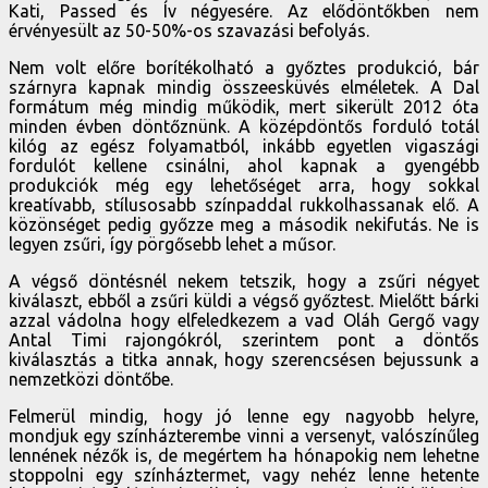
Kati, Passed és Ív négyesére. Az elődöntőkben nem
érvényesült az 50-50%-os szavazási befolyás.
Nem volt előre borítékolható a győztes produkció, bár
szárnyra kapnak mindig összeesküvés elméletek. A Dal
formátum még mindig működik, mert sikerült 2012 óta
minden évben döntőznünk. A középdöntős forduló totál
kilóg az egész folyamatból, inkább egyetlen vigaszági
fordulót kellene csinálni, ahol kapnak a gyengébb
produkciók még egy lehetőséget arra, hogy sokkal
kreatívabb, stílusosabb színpaddal rukkolhassanak elő. A
közönséget pedig győzze meg a második nekifutás. Ne is
legyen zsűri, így pörgősebb lehet a műsor.
A végső döntésnél nekem tetszik, hogy a zsűri négyet
kiválaszt, ebből a zsűri küldi a végső győztest. Mielőtt bárki
azzal vádolna hogy elfeledkezem a vad Oláh Gergő vagy
Antal Timi rajongókról, szerintem pont a döntős
kiválasztás a titka annak, hogy szerencsésen bejussunk a
nemzetközi döntőbe.
Felmerül mindig, hogy jó lenne egy nagyobb helyre,
mondjuk egy színházterembe vinni a versenyt, valószínűleg
lennének nézők is, de megértem ha hónapokig nem lehetne
stoppolni egy színháztermet, vagy nehéz lenne hetente