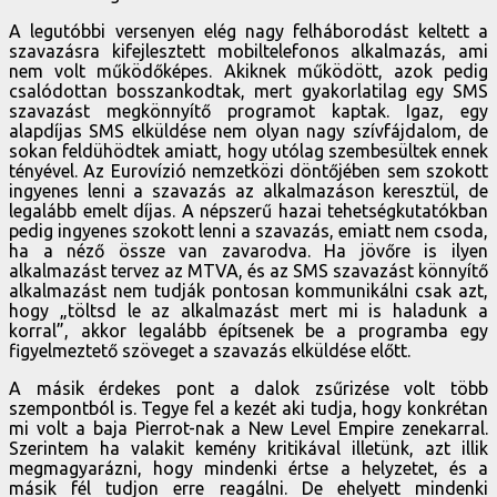
A legutóbbi versenyen elég nagy felháborodást keltett a
szavazásra kifejlesztett mobiltelefonos alkalmazás, ami
nem volt működőképes. Akiknek működött, azok pedig
csalódottan bosszankodtak, mert gyakorlatilag egy SMS
szavazást megkönnyítő programot kaptak. Igaz, egy
alapdíjas SMS elküldése nem olyan nagy szívfájdalom, de
sokan feldühödtek amiatt, hogy utólag szembesültek ennek
tényével. Az Eurovízió nemzetközi döntőjében sem szokott
ingyenes lenni a szavazás az alkalmazáson keresztül, de
legalább emelt díjas. A népszerű hazai tehetségkutatókban
pedig ingyenes szokott lenni a szavazás, emiatt nem csoda,
ha a néző össze van zavarodva. Ha jövőre is ilyen
alkalmazást tervez az MTVA, és az SMS szavazást könnyítő
alkalmazást nem tudják pontosan kommunikálni csak azt,
hogy „töltsd le az alkalmazást mert mi is haladunk a
korral”, akkor legalább építsenek be a programba egy
figyelmeztető szöveget a szavazás elküldése előtt.
A másik érdekes pont a dalok zsűrizése volt több
szempontból is. Tegye fel a kezét aki tudja, hogy konkrétan
mi volt a baja Pierrot-nak a New Level Empire zenekarral.
Szerintem ha valakit kemény kritikával illetünk, azt illik
megmagyarázni, hogy mindenki értse a helyzetet, és a
másik fél tudjon erre reagálni. De ehelyett mindenki