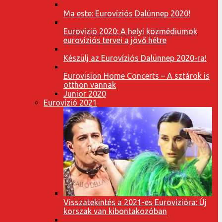
Ma este: Eurovíziós Dalünnep 2020!
Eurovízió 2020: A helyi közmédiumok
eurovíziós tervei a jövő hétre
Készülj az Eurovíziós Dalünnep 2020-ra!
Eurovision Home Concerts – A sztárok is
otthon vannak
Junior 2020
Eurovízió 2021
Visszatekintés a 2021-es Eurovízióra: Új
korszak van kibontakozóban