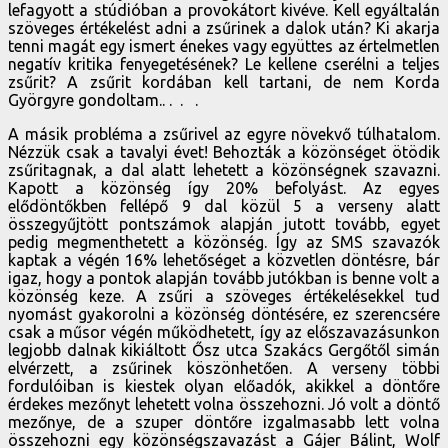
lefagyott a stúdióban a provokátort kivéve. Kell egyáltalán
szöveges értékelést adni a zsűrinek a dalok után? Ki akarja
tenni magát egy ismert énekes vagy együttes az értelmetlen
negatív kritika fenyegetésének? Le kellene cserélni a teljes
zsűrit? A zsűrit kordában kell tartani, de nem Korda
Györgyre gondoltam.. . . .
A másik probléma a zsűrivel az egyre növekvő túlhatalom.
Nézzük csak a tavalyi évet! Behozták a közönséget ötödik
zsűritagnak, a dal alatt lehetett a közönségnek szavazni.
Kapott a közönség így 20% befolyást. Az egyes
elődöntőkben fellépő 9 dal közül 5 a verseny alatt
összegyűjtött pontszámok alapján jutott tovább, egyet
pedig megmenthetett a közönség. Így az SMS szavazók
kaptak a végén 16% lehetőséget a közvetlen döntésre, bár
igaz, hogy a pontok alapján tovább jutókban is benne volt a
közönség keze. A zsűri a szöveges értékelésekkel tud
nyomást gyakorolni a közönség döntésére, ez szerencsére
csak a műsor végén működhetett, így az előszavazásunkon
legjobb dalnak kikiáltott Ősz utca Szakács Gergőtől simán
elvérzett, a zsűrinek köszönhetően. A verseny többi
fordulóiban is kiestek olyan előadók, akikkel a döntőre
érdekes mezőnyt lehetett volna összehozni. Jó volt a döntő
mezőnye, de a szuper döntőre izgalmasabb lett volna
összehozni egy közönségszavazást a Gájer Bálint, Wolf