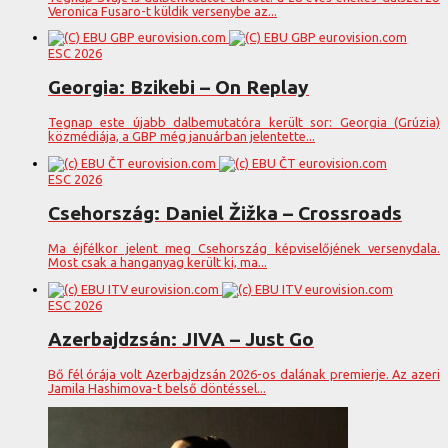
Veronica Fusaro-t küldik versenybe az...
ESC 2026
Georgia: Bzikebi – On Replay
Tegnap este újabb dalbemutatóra került sor: Georgia (Grúzia)
közmédiája, a GBP még januárban jelentette...
ESC 2026
Csehország: Daniel Žižka – Crossroads
Ma éjfélkor jelent meg Csehország képviselőjének versenydala.
Most csak a hanganyag került ki, ma...
ESC 2026
Azerbajdzsán: JIVA – Just Go
Bő fél órája volt Azerbajdzsán 2026-os dalának premierje. Az azeri
Jamila Hashimova-t belső döntéssel...