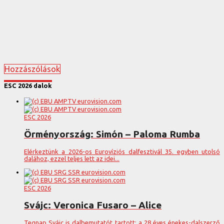
Hozzászólások
ESC 2026 dalok
ESC 2026
Örményország: Simón – Paloma Rumba
Elérkeztünk a 2026-os Eurovíziós dalfesztivál 35. egyben utolsó
dalához, ezzel teljes lett az idei...
ESC 2026
Svájc: Veronica Fusaro – Alice
Tegnap Svájc is dalbemutatót tartott: a 28 éves énekes-dalszerző