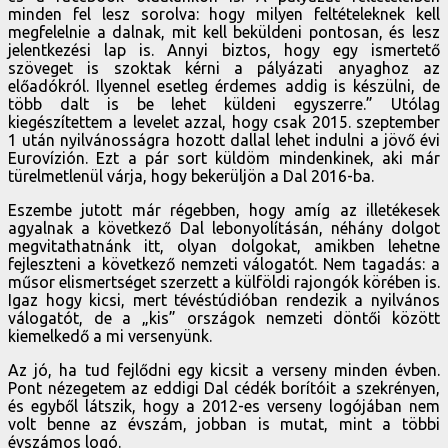
minden fel lesz sorolva: hogy milyen feltételeknek kell
megfelelnie a dalnak, mit kell beküldeni pontosan, és lesz
jelentkezési lap is. Annyi biztos, hogy egy ismertető
szöveget is szoktak kérni a pályázati anyaghoz az
előadókról. Ilyennel esetleg érdemes addig is készülni, de
több dalt is be lehet küldeni egyszerre.” Utólag
kiegészítettem a levelet azzal, hogy csak 2015. szeptember
1 után nyilvánosságra hozott dallal lehet indulni a jövő évi
Eurovízión. Ezt a pár sort küldöm mindenkinek, aki már
türelmetlenül várja, hogy bekerüljön a Dal 2016-ba.
Eszembe jutott már régebben, hogy amíg az illetékesek
agyalnak a következő Dal lebonyolításán, néhány dolgot
megvitathatnánk itt, olyan dolgokat, amikben lehetne
fejleszteni a következő nemzeti válogatót. Nem tagadás: a
műsor elismertséget szerzett a külföldi rajongók körében is.
Igaz hogy kicsi, mert tévéstúdióban rendezik a nyilvános
válogatót, de a „kis” országok nemzeti döntői között
kiemelkedő a mi versenyünk.
Az jó, ha tud fejlődni egy kicsit a verseny minden évben.
Pont nézegetem az eddigi Dal cédék borítóit a szekrényen,
és egyből látszik, hogy a 2012-es verseny logójában nem
volt benne az évszám, jobban is mutat, mint a többi
évszámos logó.