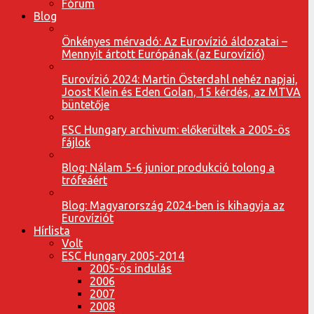
Fórum
Blog
Önkényes mérvadó: Az Eurovízió áldozatai –
Mennyit ártott Európának (az Eurovízió)
Eurovízió 2024: Martin Österdahl nehéz napjai,
Joost Klein és Eden Golan, 15 kérdés, az MTVA
büntetője
ESC Hungary archivum: előkerültek a 2005-ös
fájlok
Blog: Nálam 5-6 junior produkció tolong a
trófeáért
Blog: Magyarország 2024-ben is kihagyja az
Eurovíziót
Hírlista
Volt
ESC Hungary 2005-2014
2005-ös indulás
2006
2007
2008