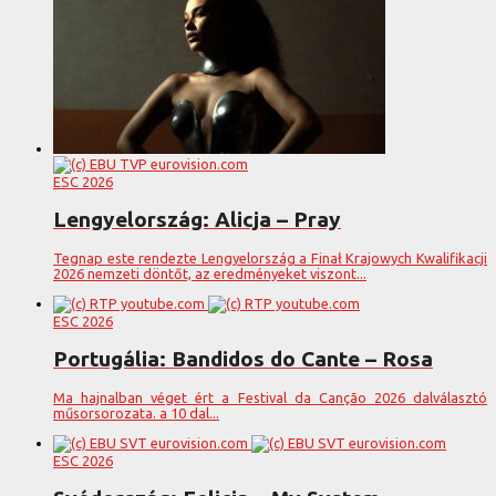
ESC 2026
Lengyelország: Alicja – Pray
Tegnap este rendezte Lengyelország a Finał Krajowych Kwalifikacji
2026 nemzeti döntőt, az eredményeket viszont...
ESC 2026
Portugália: Bandidos do Cante – Rosa
Ma hajnalban véget ért a Festival da Canção 2026 dalválasztó
műsorsorozata. a 10 dal...
ESC 2026