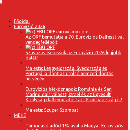
Főoldal
Eurovízió 2026
Az ORF bemutatja a 70. Eurovíziós Dalfesztivál
vendégfellépőit
Szavazás: Keressük az Eurovízió 2026 legjobb
dalát!
Ma este: Lengyelország, Svédország és
Portugália dönt az utolsó nemzeti döntős
hétvégén
Eurovíziós hétköznapok: Románia és San
Marino dalt választ, Izrael és az Egyesült
Királyság dalbemutatót tart. Franciaország is!
Ma este: Szuper Szombat
MEKE
Támogasd adód 1%-ával a Magyar Eurovíziós