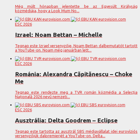
Még múlt hónapban jelentette be az Egyesült Királyság
közmédiája, hogy a Look Mum No...
ESC 2026
Izrael: Noam Bettan – Michelle
Tegnap este Izrael versenyzője, Noam Bettan dalbemutatót tartott
a YouTube-on. Noam még januárban lett...
ESC 2026
Románia: Alexandra Căpitănescu – Choke
Me
Tegnap este rendezte meg a TVR román közmédia a Selecția
Națională 2026 nevű nemzeti...
ESC 2026
Ausztrália: Delta Goodrem – Eclipse
Tegnap este tartotta az ausztrál SBS médiavállalat idei eurovíziós
versenyzőjük dalpremierjét a YouTube-on. Delta...