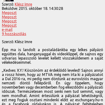
Szerző:
Klész Imre
Beküldve:
2015. október 18. 14:30:28
Megoszt
Megoszt
Megoszt
Megoszt
e-mail
9 hozzászólás
Szerző: Klész Imre
Épp ma is landolt a postaládánkba egy lelkes pályázó
együttes dala, hanganyaggal és videoklippel, de sajnos egy
udvarias lepasszoló levelet kellett visszaküldenem a saját
vélekedéseimmel.
„Kedves X.Y.! Köszönöm az érdeklődő leveled! Sajnos annyi
a rossz hírem, hogy az MTVA még nem írta ki a pályázatot
a Dal 2016-ra, mi pedig nem döntünk az eurovíziós magyar
nemzeti döntő fellépőiről. Én úgy tippelem, hogy
novemberben vagy decemberben fog elkezdődni a pályázati
időszak. Természetesen most senki nem tud semmit, vagy
nem mondhat. Amint értesülünk a pályázat lehetőségről,
ezt meg fogjuk osztani mindenki előtt az eschungary.hu-n
és a facebook oldalunkon is. A pályázat feltételeiben