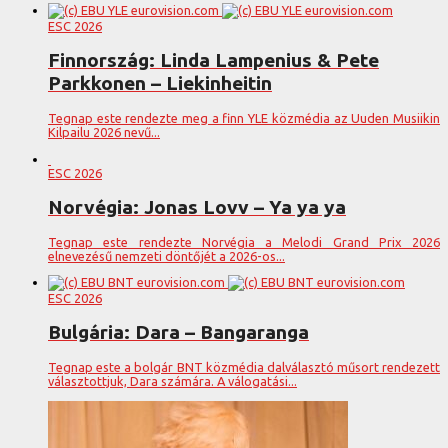
ESC 2026
Finnország: Linda Lampenius & Pete
Parkkonen – Liekinheitin
Tegnap este rendezte meg a finn YLE közmédia az Uuden Musiikin
Kilpailu 2026 nevű...
ESC 2026
Norvégia: Jonas Lovv – Ya ya ya
Tegnap este rendezte Norvégia a Melodi Grand Prix 2026
elnevezésű nemzeti döntőjét a 2026-os...
ESC 2026
Bulgária: Dara – Bangaranga
Tegnap este a bolgár BNT közmédia dalválasztó műsort rendezett
választottjuk, Dara számára. A válogatási...