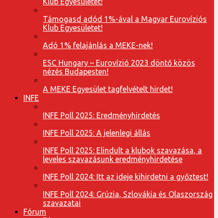
Klub Egyesületet!
Támogasd adód 1%-ával a Magyar Eurovíziós
Klub Egyesületet!
Adó 1% felajánlás a MEKE-nek!
ESC Hungary – Eurovízió 2023 döntő közös
nézés Budapesten!
A MEKE Egyesület tagfelvételt hirdet!
INFE
INFE Poll 2025: Eredményhirdetés
INFE Poll 2025: A jelenlegi állás
INFE Poll 2025: Elindult a klubok szavazása, a
leveles szavazásunk eredményhirdetése
INFE Poll 2024: Itt az ideje kihirdetni a győztest!
INFE Poll 2024: Grúzia, Szlovákia és Olaszország
szavazatai
Fórum