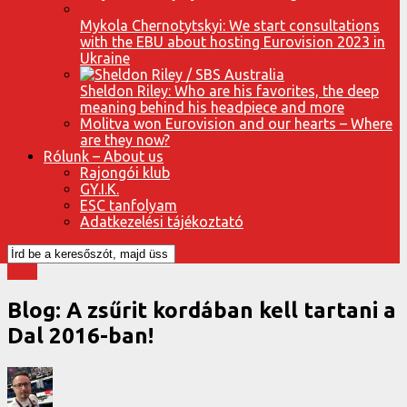
Mykola Chernotytskyi: We start consultations
with the EBU about hosting Eurovision 2023 in
Ukraine
Sheldon Riley: Who are his favorites, the deep
meaning behind his headpiece and more
Molitva won Eurovision and our hearts – Where
are they now?
Rólunk – About us
Rajongói klub
GY.I.K.
ESC tanfolyam
Adatkezelési tájékoztató
Blog
Blog: A zsűrit kordában kell tartani a
Dal 2016-ban!