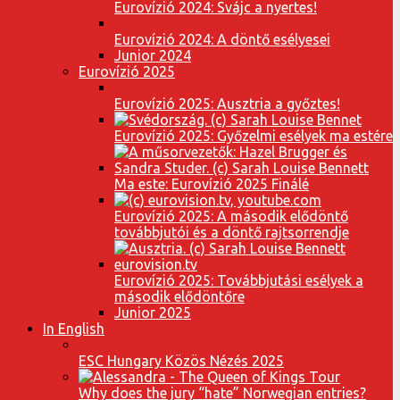
Eurovízió 2024: Svájc a nyertes!
Eurovízió 2024: A döntő esélyesei
Junior 2024
Eurovízió 2025
Eurovízió 2025: Ausztria a győztes!
Eurovízió 2025: Győzelmi esélyek ma estére
Ma este: Eurovízió 2025 Finálé
Eurovízió 2025: A második elődöntő
továbbjutói és a döntő rajtsorrendje
Eurovízió 2025: Továbbjutási esélyek a
második elődöntőre
Junior 2025
In English
ESC Hungary Közös Nézés 2025
Why does the jury “hate” Norwegian entries?