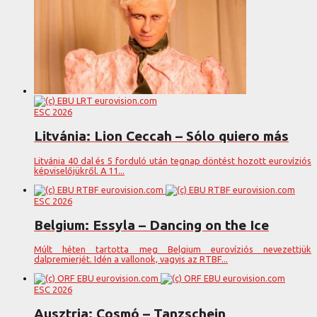
ESC 2026
Litvánia: Lion Ceccah – Sólo quiero más
Litvánia 40 dal és 5 forduló után tegnap döntést hozott eurovíziós
képviselőjükről. A 11...
ESC 2026
Belgium: Essyla – Dancing on the Ice
Múlt héten tartotta meg Belgium eurovíziós nevezettjük
dalpremierjét. Idén a vallonok, vagyis az RTBF...
ESC 2026
Ausztria: Cosmó – Tanzschein