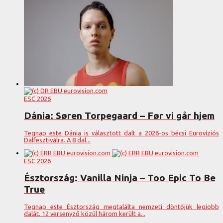
ESC 2026
Dánia: Søren Torpegaard – Før vi går hjem
Tegnap este Dánia is választott dalt a 2026-os bécsi Eurovíziós
Dalfesztiválra. A 8 dal...
ESC 2026
Észtország: Vanilla Ninja – Too Epic To Be
True
Tegnap este Észtország megtalálta nemzeti döntőjük legjobb
dalát. 12 versenyző közül három került a...