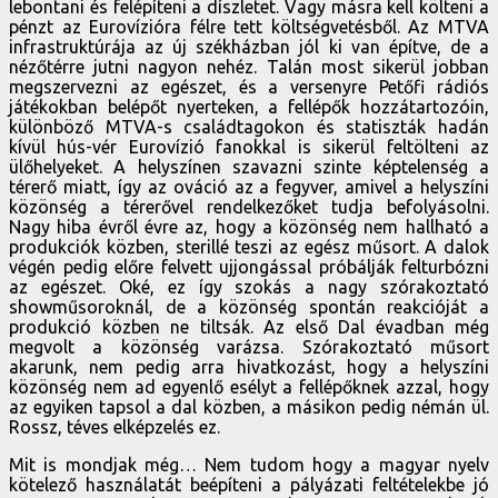
lebontani és felépíteni a díszletet. Vagy másra kell költeni a
pénzt az Eurovízióra félre tett költségvetésből. Az MTVA
infrastruktúrája az új székházban jól ki van építve, de a
nézőtérre jutni nagyon nehéz. Talán most sikerül jobban
megszervezni az egészet, és a versenyre Petőfi rádiós
játékokban belépőt nyerteken, a fellépők hozzátartozóin,
különböző MTVA-s családtagokon és statiszták hadán
kívül hús-vér Eurovízió fanokkal is sikerül feltölteni az
ülőhelyeket. A helyszínen szavazni szinte képtelenség a
térerő miatt, így az ováció az a fegyver, amivel a helyszíni
közönség a térerővel rendelkezőket tudja befolyásolni.
Nagy hiba évről évre az, hogy a közönség nem hallható a
produkciók közben, sterillé teszi az egész műsort. A dalok
végén pedig előre felvett ujjongással próbálják felturbózni
az egészet. Oké, ez így szokás a nagy szórakoztató
showműsoroknál, de a közönség spontán reakcióját a
produkció közben ne tiltsák. Az első Dal évadban még
megvolt a közönség varázsa. Szórakoztató műsort
akarunk, nem pedig arra hivatkozást, hogy a helyszíni
közönség nem ad egyenlő esélyt a fellépőknek azzal, hogy
az egyiken tapsol a dal közben, a másikon pedig némán ül.
Rossz, téves elképzelés ez.
Mit is mondjak még… Nem tudom hogy a magyar nyelv
kötelező használatát beépíteni a pályázati feltételekbe jó