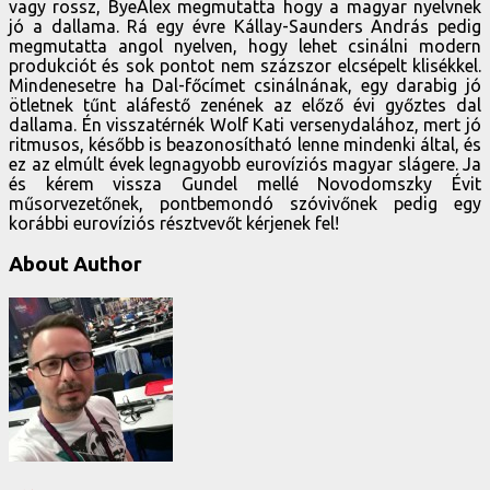
vagy rossz, ByeAlex megmutatta hogy a magyar nyelvnek
jó a dallama. Rá egy évre Kállay-Saunders András pedig
megmutatta angol nyelven, hogy lehet csinálni modern
produkciót és sok pontot nem százszor elcsépelt klisékkel.
Mindenesetre ha Dal-főcímet csinálnának, egy darabig jó
ötletnek tűnt aláfestő zenének az előző évi győztes dal
dallama. Én visszatérnék Wolf Kati versenydalához, mert jó
ritmusos, később is beazonosítható lenne mindenki által, és
ez az elmúlt évek legnagyobb eurovíziós magyar slágere. Ja
és kérem vissza Gundel mellé Novodomszky Évit
műsorvezetőnek, pontbemondó szóvivőnek pedig egy
korábbi eurovíziós résztvevőt kérjenek fel!
About Author