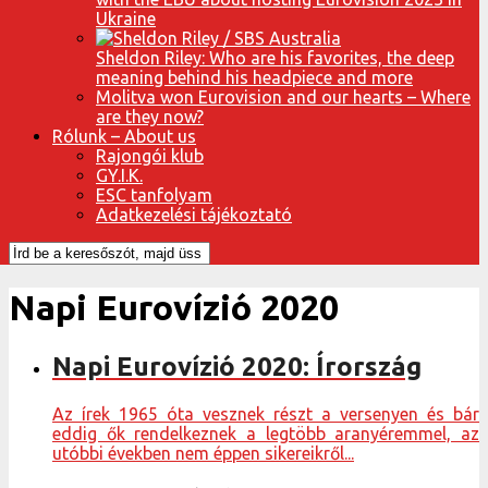
Ukraine
Sheldon Riley: Who are his favorites, the deep
meaning behind his headpiece and more
Molitva won Eurovision and our hearts – Where
are they now?
Rólunk – About us
Rajongói klub
GY.I.K.
ESC tanfolyam
Adatkezelési tájékoztató
Napi Eurovízió 2020
Napi Eurovízió 2020: Írország
Az írek 1965 óta vesznek részt a versenyen és bár
eddig ők rendelkeznek a legtöbb aranyéremmel, az
utóbbi években nem éppen sikereikről...