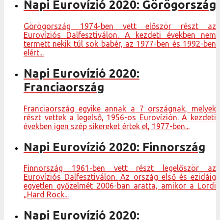
Napi Eurovízió 2020: Görögország
Görögország 1974-ben vett először részt az
Eurovíziós Dalfesztiválon. A kezdeti években nem
termett nekik túl sok babér, az 1977-ben és 1992-ben
elért...
Napi Eurovízió 2020:
Franciaország
Franciaország egyike annak a 7 országnak, melyek
részt vettek a legelső, 1956-os Eurovízión. A kezdeti
években igen szép sikereket értek el, 1977-ben...
Napi Eurovízió 2020: Finnország
Finnország 1961-ben vett részt legelőször az
Eurovíziós Dalfesztiválon. Az ország első és ezidáig
egyetlen győzelmét 2006-ban aratta, amikor a Lordi
„Hard Rock...
Napi Eurovízió 2020: