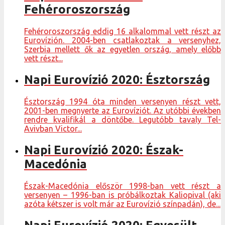
Fehéroroszország
Fehéroroszország eddig 16 alkalommal vett részt az
Eurovízión. 2004-ben csatlakoztak a versenyhez,
Szerbia mellett ők az egyetlen ország, amely előbb
vett részt...
Napi Eurovízió 2020: Észtország
Észtország 1994 óta minden versenyen részt vett,
2001-ben megnyerte az Eurovíziót. Az utóbbi években
rendre kvalifikál a döntőbe. Legutóbb tavaly Tel-
Avivban Victor...
Napi Eurovízió 2020: Észak-
Macedónia
Észak-Macedónia először 1998-ban vett részt a
versenyen – 1996-ban is próbálkoztak Kaliopival (aki
azóta kétszer is volt már az Eurovízió színpadán), de...