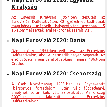
Napi Eurovízió 2020: Egyesült
Királyság
Az Egyesült Királyság 1957-ben debütált az
Eurovíziós Dalfesztiválon. Öt győzelmet tudhatnak
magukénak, második helyezettként azonban 15
alkalommal zártak, ami rekordnak számít. Az...
Napi Eurovízió 2020: Dánia
Dánia először 1957-ben vett részt az Eurovíziós
Dalfesztiválon, ahol a harmadik helyen végeztek. Az
első győzelem nem váratott sokáig magára, 1963-ban
Grethe...
Napi Eurovízió 2020: Csehország
A Cseh Köztársaság 1993-ban az úgynevezett
“bársonyos forradalom” után vált függetlenné,
amelynek során különvált Szlovákiától. Az ország
2007-ben csatlakozott az Eurovíziós
Dalfesztiválhoz....