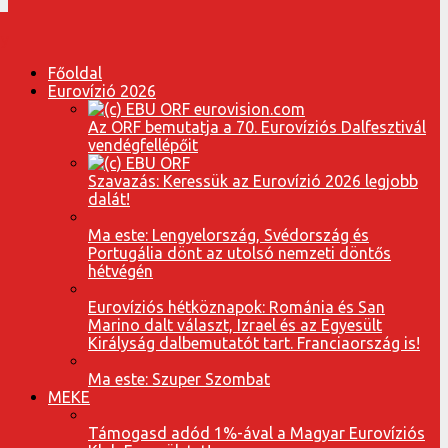
Főoldal
Eurovízió 2026
Az ORF bemutatja a 70. Eurovíziós Dalfesztivál
vendégfellépőit
Szavazás: Keressük az Eurovízió 2026 legjobb
dalát!
Ma este: Lengyelország, Svédország és
Portugália dönt az utolsó nemzeti döntős
hétvégén
Eurovíziós hétköznapok: Románia és San
Marino dalt választ, Izrael és az Egyesült
Királyság dalbemutatót tart. Franciaország is!
Ma este: Szuper Szombat
MEKE
Támogasd adód 1%-ával a Magyar Eurovíziós