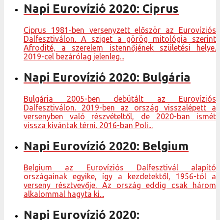
Napi Eurovízió 2020: Ciprus
Ciprus 1981-ben versenyzett először az Eurovíziós
Dalfesztiválon. A sziget a görög mitológia szerint
Afrodité, a szerelem istennőjének születési helye.
2019-cel bezárólag jelenleg...
Napi Eurovízió 2020: Bulgária
Bulgária 2005-ben debütált az Eurovíziós
Dalfesztiválon. 2019-ben az ország visszalépett a
versenyben való részvételtől, de 2020-ban ismét
vissza kívántak térni. 2016-ban Poli...
Napi Eurovízió 2020: Belgium
Belgium az Eurovíziós Dalfesztivál alapító
országainak egyike, így a kezdetektől, 1956-tól a
verseny résztvevője. Az ország eddig csak három
alkalommal hagyta ki...
Napi Eurovízió 2020: