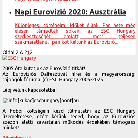
Napi Eurovízió 2020: Ausztrália
Különleges, történelmi időket élünk. Pár hete még
élesen támadták sokan az ESC Hungary
szerkesztőségét amiatt, mert „teljesen
szakmaiatlanul” pánikot keltünk az Eurovízió...
Oldal 2 A 2
1
2
2005 óta kutatjuk az Eurovízió titkát!
Az Eurovíziós Dalfesztivál hírei és a magyarországi
rajongók fóruma. (c) ESC Hungary 2005-2025
Lépj velünk kapcsolatba!
info[kukac]eschungary[pont]hu
A hobbi költségein kezd túlmutatni az ESC Hungary
üzemeltetése, ezért kérünk téged, hogy az Eurovíziós
szezon alatti zavartalan működés érdekében támogass
minket!