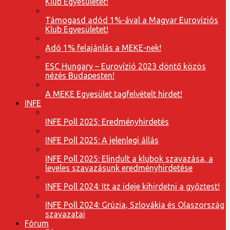
Klub Egyesületet!
Támogasd adód 1%-ával a Magyar Eurovíziós
Klub Egyesületet!
Adó 1% felajánlás a MEKE-nek!
ESC Hungary – Eurovízió 2023 döntő közös
nézés Budapesten!
A MEKE Egyesület tagfelvételt hirdet!
INFE
INFE Poll 2025: Eredményhirdetés
INFE Poll 2025: A jelenlegi állás
INFE Poll 2025: Elindult a klubok szavazása, a
leveles szavazásunk eredményhirdetése
INFE Poll 2024: Itt az ideje kihirdetni a győztest!
INFE Poll 2024: Grúzia, Szlovákia és Olaszország
szavazatai
Fórum