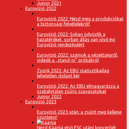
Junior 2021
Eurovízió 2022
Eurovízió 2022: Nézd meg a produkciókat
a biztonsági felvételekről!
Eurovízió 2022: Sokan üdvözlik a
hazatérőket, sorban állás van jövő évi
Eurovízió rendezéséért
Eurovízió 2022: számok a nézettségről,
videók a „stand-in” próbákról
Zsűrik 2022: Az EBU statisztikailag
lehetetlen dolgot kér
Eurovízió 2022: Az EBU elmagyarázza a
szabálytalan zsűris szavazatokat
Junior 2022
Eurovízió 2023
Eurovízió 2023 után: a zsűrit meg kellene
szüntetni!
Nézd Käärijä első ESC utáni koncertjét