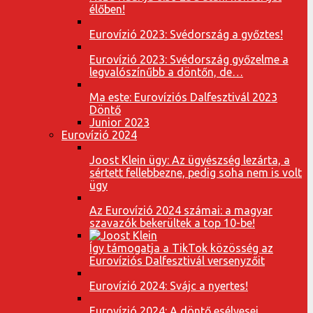
élőben!
Eurovízió 2023: Svédország a győztes!
Eurovízió 2023: Svédország győzelme a
legvalószínűbb a döntőn, de…
Ma este: Eurovíziós Dalfesztivál 2023
Döntő
Junior 2023
Eurovízió 2024
Joost Klein ügy: Az ügyészség lezárta, a
sértett fellebbezne, pedig soha nem is volt
ügy
Az Eurovízió 2024 számai: a magyar
szavazók bekerültek a top 10-be!
Így támogatja a TikTok közösség az
Eurovíziós Dalfesztivál versenyzőit
Eurovízió 2024: Svájc a nyertes!
Eurovízió 2024: A döntő esélyesei