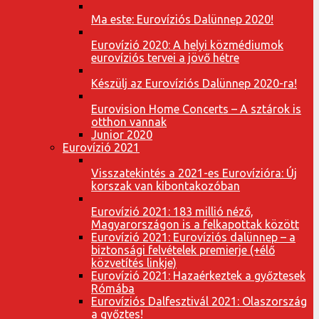
Ma este: Eurovíziós Dalünnep 2020!
Eurovízió 2020: A helyi közmédiumok
eurovíziós tervei a jövő hétre
Készülj az Eurovíziós Dalünnep 2020-ra!
Eurovision Home Concerts – A sztárok is
otthon vannak
Junior 2020
Eurovízió 2021
Visszatekintés a 2021-es Eurovízióra: Új
korszak van kibontakozóban
Eurovízió 2021: 183 millió néző,
Magyarországon is a felkapottak között
Eurovízió 2021: Eurovíziós dalünnep – a
biztonsági felvételek premierje (+élő
közvetítés linkje)
Eurovízió 2021: Hazaérkeztek a győztesek
Rómába
Eurovíziós Dalfesztivál 2021: Olaszország
a győztes!