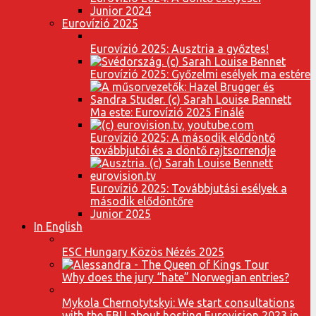
Junior 2024
Eurovízió 2025
Eurovízió 2025: Ausztria a győztes!
Eurovízió 2025: Győzelmi esélyek ma estére
Ma este: Eurovízió 2025 Finálé
Eurovízió 2025: A második elődöntő
továbbjutói és a döntő rajtsorrendje
Eurovízió 2025: Továbbjutási esélyek a
második elődöntőre
Junior 2025
In English
ESC Hungary Közös Nézés 2025
Why does the jury “hate” Norwegian entries?
Mykola Chernotytskyi: We start consultations
with the EBU about hosting Eurovision 2023 in