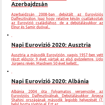
Azerbajdzsán
Azerbajdzsán 2008-ban debütált az Eurovíziós
Dalfesztiválon. Igaz hogy relatíve későn csatlakoztak
az Eurovízió családjához, de a debütálásukkor az
Elnur és Samir duóval...
Napi Eurovízió 2020: Ausztria
Ausztria a második Eurovízión, vagyis 1957-ben vett
részt először. 9 évet vártak az első győzelemre, Udo
Jürgens révén. Majdnem 50 évet kellett...
Napi Eurovízió 2020: Albánia
Albánia 2004 óta folyamatos versenyzője az
Eurovíziós Dalfesztiválnak. Debütálásukkor Anjeza
Shahini országának második legjobb helyezését (7.
hely) hozta rögtön el. Ezt az...