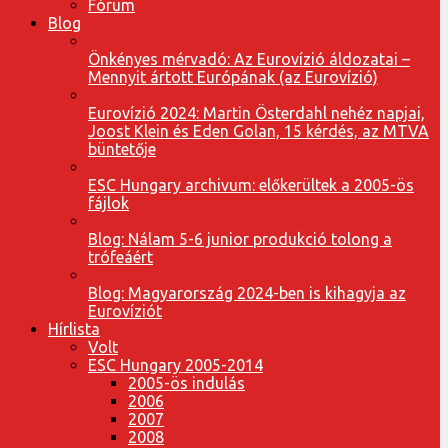
Fórum
Blog
Önkényes mérvadó: Az Eurovízió áldozatai –
Mennyit ártott Európának (az Eurovízió)
Eurovízió 2024: Martin Österdahl nehéz napjai,
Joost Klein és Eden Golan, 15 kérdés, az MTVA
büntetője
ESC Hungary archivum: előkerültek a 2005-ös
fájlok
Blog: Nálam 5-6 junior produkció tolong a
trófeáért
Blog: Magyarország 2024-ben is kihagyja az
Eurovíziót
Hírlista
Volt
ESC Hungary 2005-2014
2005-ös indulás
2006
2007
2008