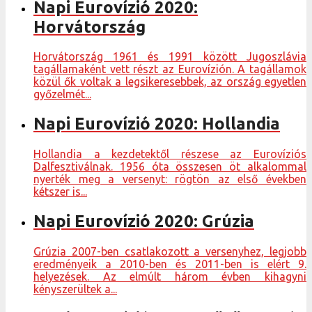
Napi Eurovízió 2020:
Horvátország
Horvátország 1961 és 1991 között Jugoszlávia
tagállamaként vett részt az Eurovízión. A tagállamok
közül ők voltak a legsikeresebbek, az ország egyetlen
győzelmét...
Napi Eurovízió 2020: Hollandia
Hollandia a kezdetektől részese az Eurovíziós
Dalfesztiválnak. 1956 óta összesen öt alkalommal
nyerték meg a versenyt: rögtön az első években
kétszer is...
Napi Eurovízió 2020: Grúzia
Grúzia 2007-ben csatlakozott a versenyhez, legjobb
eredményeik a 2010-ben és 2011-ben is elért 9.
helyezések. Az elmúlt három évben kihagyni
kényszerültek a...