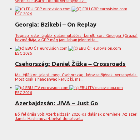
Veronica Fusaro-t küldik versenybe az...
ESC 2026
Georgia: Bzikebi – On Replay
Tegnap este újabb dalbemutatóra került sor: Georgia (Grúzia)
közmédiája, a GBP még januárban jelentette...
ESC 2026
Csehország: Daniel Žižka – Crossroads
Ma éjfélkor jelent meg Csehország képviselőjének versenydala.
Most csak a hanganyag került ki, ma...
ESC 2026
Azerbajdzsán: JIVA – Just Go
Bő fél órája volt Azerbajdzsán 2026-os dalának premierje. Az azeri
Jamila Hashimova-t belső döntéssel...