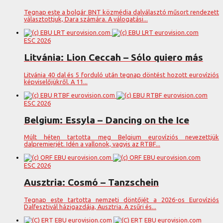
Tegnap este a bolgár BNT közmédia dalválasztó műsort rendezett
választottjuk, Dara számára. A válogatási...
ESC 2026
Litvánia: Lion Ceccah – Sólo quiero más
Litvánia 40 dal és 5 forduló után tegnap döntést hozott eurovíziós
képviselőjükről. A 11...
ESC 2026
Belgium: Essyla – Dancing on the Ice
Múlt héten tartotta meg Belgium eurovíziós nevezettjük
dalpremierjét. Idén a vallonok, vagyis az RTBF...
ESC 2026
Ausztria: Cosmó – Tanzschein
Tegnap este tartotta nemzeti döntőjét a 2026-os Eurovíziós
Dalfesztivál házigazdája, Ausztria. A zsűri és...