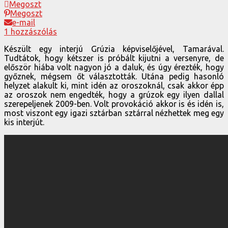
Megoszt
Megoszt
e-mail
1 hozzászólás
Készült egy interjú Grúzia képviselőjével, Tamarával.
Tudtátok, hogy kétszer is próbált kijutni a versenyre, de
először hiába volt nagyon jó a daluk, és úgy érezték, hogy
győznek, mégsem őt választották. Utána pedig hasonló
helyzet alakult ki, mint idén az oroszoknál, csak akkor épp
az oroszok nem engedték, hogy a grúzok egy ilyen dallal
szerepeljenek 2009-ben. Volt provokáció akkor is és idén is,
most viszont egy igazi sztárban sztárral nézhettek meg egy
kis interjút.