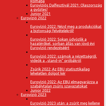
Rómába
Eurovíziós Dalfesztivál 2021: Olaszország
a győztes!
Junior 2021
Eurovízió 2022
Eurovízió 2022: Nézd meg a produkciókat
a biztonsági felvételekről!
Eurovízió 2022: Sokan üdvözlik a
hazatérőket, sorban állás van jövő évi
Eurovízió rendezéséért
Eurovízió 2022: számok a nézettségről,
videók a „stand-in” próbákról
Zsűrik 2022: Az EBU statisztikailag
lehetetlen dolgot kér
Eurovízió 2022: Az EBU elmagyarázza a
szabálytalan zsűris szavazatokat
Junior 2022
Eurovízió 2023
Eurovízió 2023 után: a zsűrit meg kellene