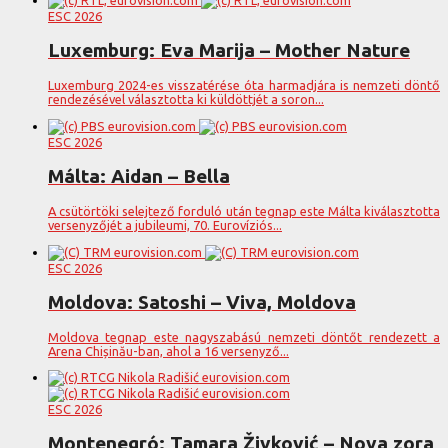
ESC 2026
Luxemburg: Eva Marija – Mother Nature
Luxemburg 2024-es visszatérése óta harmadjára is nemzeti döntő
rendezésével választotta ki küldöttjét a soron...
ESC 2026
Málta: Aidan – Bella
A csütörtöki selejtező forduló után tegnap este Málta kiválasztotta
versenyzőjét a jubileumi, 70. Eurovíziós...
ESC 2026
Moldova: Satoshi – Viva, Moldova
Moldova tegnap este nagyszabású nemzeti döntőt rendezett a
Arena Chișinău-ban, ahol a 16 versenyző...
ESC 2026
Montenegró: Tamara Živković – Nova zora