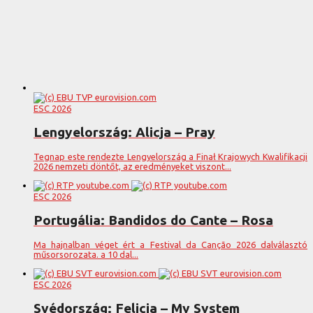
ESC 2026
Lengyelország: Alicja – Pray
Tegnap este rendezte Lengyelország a Finał Krajowych Kwalifikacji
2026 nemzeti döntőt, az eredményeket viszont...
ESC 2026
Portugália: Bandidos do Cante – Rosa
Ma hajnalban véget ért a Festival da Canção 2026 dalválasztó
műsorsorozata. a 10 dal...
ESC 2026
Svédország: Felicia – My System