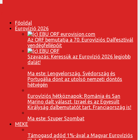
Főoldal
Eurovízió 2026
Az ORF bemutatja a 70. Eurovíziós Dalfesztivál
vendégfellépőit
Szavazás: Keressük az Eurovízió 2026 legjobb
dalát!
Ma este: Lengyelország, Svédország és
Portugália dönt az utolsó nemzeti döntős
hétvégén
Eurovíziós hétköznapok: Románia és San
Marino dalt választ, Izrael és az Egyesült
Királyság dalbemutatót tart. Franciaország is!
Ma este: Szuper Szombat
MEKE
Támogasd adód 1%-ával a Magyar Eurovíziós