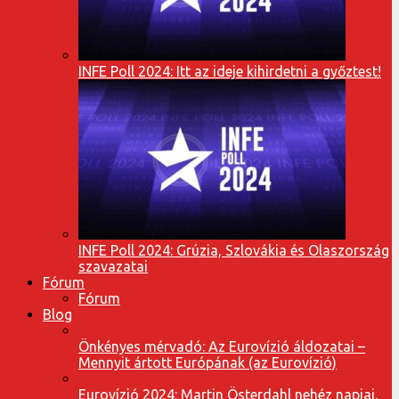
INFE Poll 2024: Itt az ideje kihirdetni a győztest!
INFE Poll 2024: Grúzia, Szlovákia és Olaszország
szavazatai
Fórum
Fórum
Blog
Önkényes mérvadó: Az Eurovízió áldozatai –
Mennyit ártott Európának (az Eurovízió)
Eurovízió 2024: Martin Österdahl nehéz napjai,