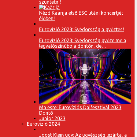
szüntetni!
Nézd Käärijä első ESC utáni koncertjét
élőben!
Eurovízió 2023: Svédország a győztes!
Eurovízió 2023: Svédország győzelme a
legvalószínűbb a döntőn, de…
Ma este: Eurovíziós Dalfesztivál 2023
Döntő
Junior 2023
Eurovízió 2024
Joost Klein ügy: Az ügyészség lezárta, a