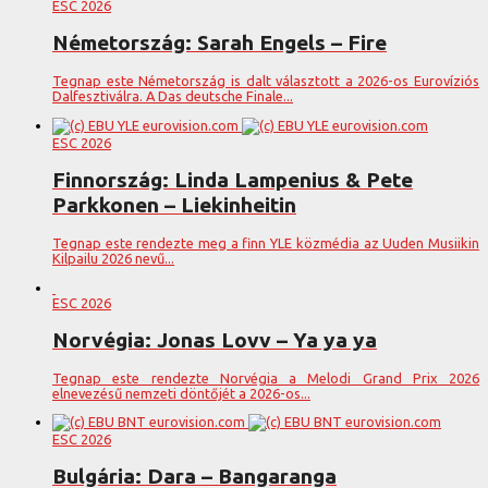
ESC 2026
Németország: Sarah Engels – Fire
Tegnap este Németország is dalt választott a 2026-os Eurovíziós
Dalfesztiválra. A Das deutsche Finale...
ESC 2026
Finnország: Linda Lampenius & Pete
Parkkonen – Liekinheitin
Tegnap este rendezte meg a finn YLE közmédia az Uuden Musiikin
Kilpailu 2026 nevű...
ESC 2026
Norvégia: Jonas Lovv – Ya ya ya
Tegnap este rendezte Norvégia a Melodi Grand Prix 2026
elnevezésű nemzeti döntőjét a 2026-os...
ESC 2026
Bulgária: Dara – Bangaranga