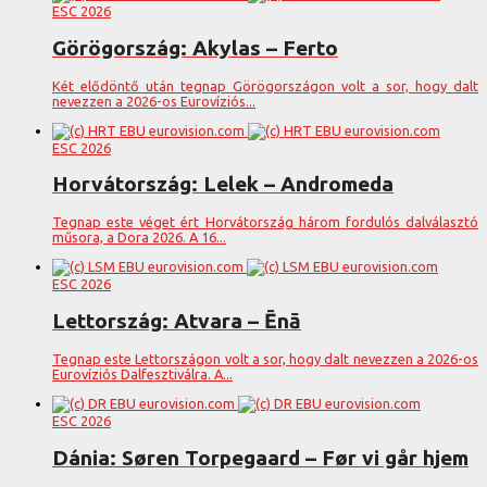
ESC 2026
Görögország: Akylas – Ferto
Két elődöntő után tegnap Görögországon volt a sor, hogy dalt
nevezzen a 2026-os Eurovíziós...
ESC 2026
Horvátország: Lelek – Andromeda
Tegnap este véget ért Horvátország három fordulós dalválasztó
műsora, a Dora 2026. A 16...
ESC 2026
Lettország: Atvara – Ēnā
Tegnap este Lettországon volt a sor, hogy dalt nevezzen a 2026-os
Eurovíziós Dalfesztiválra. A...
ESC 2026
Dánia: Søren Torpegaard – Før vi går hjem