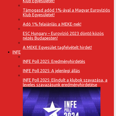
Klub Egyesületet!
Támogasd adód 1%-ával a Magyar Eurovíziós
Klub Egyesületet!
Adó 1% felajánlás a MEKE-nek!
ESC Hungary – Eurovízió 2023 döntő közös
nézés Budapesten!
A MEKE Egyesület tagfelvételt hirdet!
INFE
INFE Poll 2025: Eredményhirdetés
INFE Poll 2025: A jelenlegi állás
INFE Poll 2025: Elindult a klubok szavazása, a
leveles szavazásunk eredményhirdetése