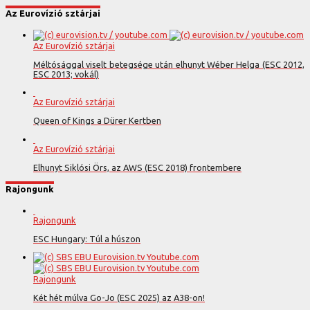
Az Eurovízió sztárjai
Az Eurovízió sztárjai
Méltósággal viselt betegsége után elhunyt Wéber Helga (ESC 2012,
ESC 2013; vokál)
Az Eurovízió sztárjai
Queen of Kings a Dürer Kertben
Az Eurovízió sztárjai
Elhunyt Siklósi Örs, az AWS (ESC 2018) frontembere
Rajongunk
Rajongunk
ESC Hungary: Túl a húszon
Rajongunk
Két hét múlva Go-Jo (ESC 2025) az A38-on!