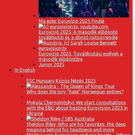
Ma este: Eurovízió 2025 Finálé
Eurovízió 2025: A második elődöntő
továbbjutói és a döntő rajtsorrendje
Eurovízió 2025: Továbbjutási esélyek a
második elődöntőre
Junior 2025
In English
ESC Hungary Közös Nézés 2025
Why does the jury “hate” Norwegian entries?
Mykola Chernotytskyi: We start consultations
with the EBU about hosting Eurovision 2023 in
Ukraine
Sheldon Riley: Who are his favorites, the deep
meaning behind his headpiece and more
Molitva won Eurovision and our hearts – Where