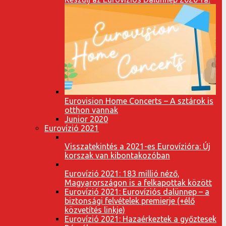
Eurovision Home Concerts – A sztárok is
otthon vannak
Junior 2020
Eurovízió 2021
Visszatekintés a 2021-es Eurovízióra: Új
korszak van kibontakozóban
Eurovízió 2021: 183 millió néző,
Magyarországon is a felkapottak között
Eurovízió 2021: Eurovíziós dalünnep – a
biztonsági felvételek premierje (+élő
közvetítés linkje)
Eurovízió 2021: Hazaérkeztek a győztesek