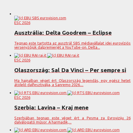
ESC 2026
Ausztrália: Delta Goodrem – Eclipse
Tegnap este tartotta az ausztrál SBS médiavállalat idei eurovíziós
versenyzőjük dalpremierjét a YouTube-on. Delta...
ESC 2026
Olaszország: Sal Da Vinci – Per sempre sì
Ma hajnalban véget ért Olaszország legendás, egy egész hetet
átölelő dalfesztiválja, a Sanremo 2026....
ESC 2026
Szerbia: Lavina – Kraj mene
Szerbiában tegnap este véget ért a Pesma za Evroviziju 26
dalválogató műsor. A harmadik,...