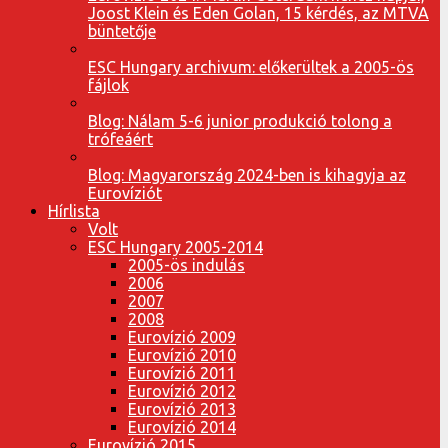
Joost Klein és Eden Golan, 15 kérdés, az MTVA
büntetője
ESC Hungary archivum: előkerültek a 2005-ös
fájlok
Blog: Nálam 5-6 junior produkció tolong a
trófeáért
Blog: Magyarország 2024-ben is kihagyja az
Eurovíziót
Hírlista
Volt
ESC Hungary 2005-2014
2005-ös indulás
2006
2007
2008
Eurovízió 2009
Eurovízió 2010
Eurovízió 2011
Eurovízió 2012
Eurovízió 2013
Eurovízió 2014
Eurovízió 2015