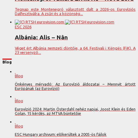
Tegnap este Montenegró választott dalt a 2026-os Eurovíziós
Dalfesztiválra. A zsűri és a közönség...
ESC 2026
Albánia: Alis – Nân
Véget ért Albánia nemzeti döntője, a 64. Festivali i Këngës (FiK). A
23 versenyző...
Blog
Blog
Önkényes mérvadó: Az Eurovízió áldozatai – Mennyit ártott
Európának (az Eurovízió)
Blog
Eurovízió 2024: Martin Österdahl nehéz napjai, Joost Klein és Eden
Golan, 15 kérdés, az MTVA büntetője
Blog
ESC Hungary archivum: előkerültek a 2005-ös fájlok