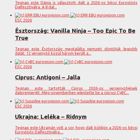
Tegnap este Dánia is választott dalt a 2026-os bécsi Eurovíziós
Dalfesztiválra. A 8 dal...
ESC 2026
Észtország: Vanilla Ninja – Too Epic To Be
True
Tegnap este Észtország megtalálta nemzeti döntőjük legjobb
dalát. 12 versenyző közül három került a...
ESC 2026
Ciprus: Antigoni – Jalla
Tegnap este tartották Ciprus 2026-os versenyzőjének
dalpremierjét. Még novemberben jelentette be a ciprusi CyBC...
ESC 2026
Ukrajna: Leléka – Ridnym
Tegnap este Ukrajnán volt a sor, hogy dalt küldjön a 2026-os bécsi
Eurovíziós Dalfesztiválra....