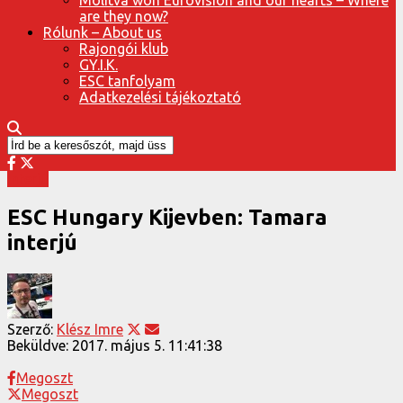
are they now?
Rólunk – About us
Rajongói klub
GY.I.K.
ESC tanfolyam
Adatkezelési tájékoztató
Interjú
ESC Hungary Kijevben: Tamara
interjú
Szerző:
Klész Imre
Beküldve:
2017. május 5. 11:41:38
Megoszt
Megoszt