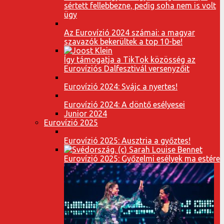
sértett fellebbezne, pedig soha nem is volt
ügy
Az Eurovízió 2024 számai: a magyar
szavazók bekerültek a top 10-be!
Így támogatja a TikTok közösség az
Eurovíziós Dalfesztivál versenyzőit
Eurovízió 2024: Svájc a nyertes!
Eurovízió 2024: A döntő esélyesei
Junior 2024
Eurovízió 2025
Eurovízió 2025: Ausztria a győztes!
Eurovízió 2025: Győzelmi esélyek ma estére