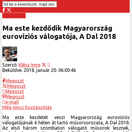
A Dal 2018
Ma este kezdődik Magyarország
eurovíziós válogatója, A Dal 2018
Szerző:
Klész Imre
Beküldve:
2018. január 20. 06:00:46
Megoszt
Megoszt
Megoszt
Megoszt
e-mail
Még nincs hozzászólás
Ma este kezdetét veszi Magyarország eurovíziós
válogatójának 6 héten át tartó műsorsorozata, A Dal 2018.
Az első három szombaton válogató műsorok lesznek,