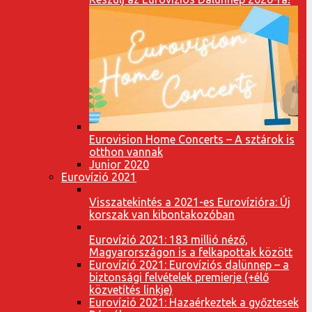
Eurovision Home Concerts – A sztárok is
otthon vannak
Junior 2020
Eurovízió 2021
Visszatekintés a 2021-es Eurovízióra: Új
korszak van kibontakozóban
Eurovízió 2021: 183 millió néző,
Magyarországon is a felkapottak között
Eurovízió 2021: Eurovíziós dalünnep – a
biztonsági felvételek premierje (+élő
közvetítés linkje)
Eurovízió 2021: Hazaérkeztek a győztesek