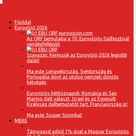
Főoldal
Eurovízió 2026
Az ORF bemutatja a 70. Eurovíziós Dalfesztivál
vendégfellépőit
Szavazás: Keressük az Eurovízió 2026 legjobb
dalát!
Ma este: Lengyelország, Svédország és
Portugália dönt az utolsó nemzeti döntős
hétvégén
Eurovíziós hétköznapok: Románia és San
Marino dalt választ, Izrael és az Egyesült
Királyság dalbemutatót tart. Franciaország is!
Ma este: Szuper Szombat
MEKE
Támogasd adód 1%-ával a Magyar Eurovíziós