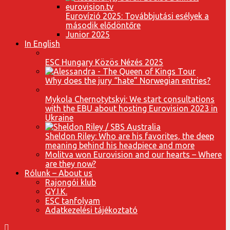
Eurovízió 2025: Továbbjutási esélyek a
második elődöntőre
Junior 2025
In English
ESC Hungary Közös Nézés 2025
Why does the jury “hate” Norwegian entries?
Mykola Chernotytskyi: We start consultations
with the EBU about hosting Eurovision 2023 in
Ukraine
Sheldon Riley: Who are his favorites, the deep
meaning behind his headpiece and more
Molitva won Eurovision and our hearts – Where
are they now?
Rólunk – About us
Rajongói klub
GY.I.K.
ESC tanfolyam
Adatkezelési tájékoztató