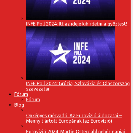
INFE Poll 2024: Itt az ideje kihirdetni a győztest!
INFE Poll 2024: Grúzia, Szlovákia és Olaszország
szavazatai
Fórum
Fórum
Blog
Önkényes mérvadó: Az Eurovízió áldozatai –
Mennyit ártott Európának (az Eurovízió)
Eurovízió 2024: Martin Österdahl nehéz napjai,