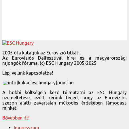
2005 óta kutatjuk az Eurovízió titkát!
Az Eurovíziós Dalfesztivál hírei és a magyarországi
rajongók fóruma. (c) ESC Hungary 2005-2025
Lépj velünk kapcsolatba!
info[kukac]eschungary[pont]hu
A hobbi költségein kezd túlmutatni az ESC Hungary
üzemeltetése, ezért kérünk téged, hogy az Eurovíziós
szezon alatti zavartalan működés érdekében támogass
minket!
Bővebben itt!
Impresszum