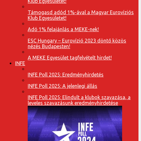
Klub Egyesületet!
Támogasd adód 1%-ával a Magyar Eurovíziós
Klub Egyesületet!
Adó 1% felajánlás a MEKE-nek!
ESC Hungary – Eurovízió 2023 döntő közös
nézés Budapesten!
A MEKE Egyesület tagfelvételt hirdet!
INFE
INFE Poll 2025: Eredményhirdetés
INFE Poll 2025: A jelenlegi állás
INFE Poll 2025: Elindult a klubok szavazása, a
leveles szavazásunk eredményhirdetése