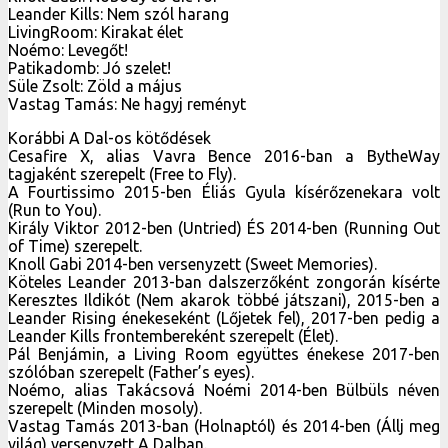
Leander Kills: Nem szól harang
LivingRoom: Kirakat élet
Noémo: Levegőt!
Patikadomb: Jó szelet!
Süle Zsolt: Zöld a május
Vastag Tamás: Ne hagyj reményt
Korábbi A Dal-os kötődések
Cesafire X, alias Vavra Bence 2016-ban a BytheWay
tagjaként szerepelt (Free to Fly).
A Fourtissimo 2015-ben Éliás Gyula kísérőzenekara volt
(Run to You).
Király Viktor 2012-ben (Untried) ÉS 2014-ben (Running Out
of Time) szerepelt.
Knoll Gabi 2014-ben versenyzett (Sweet Memories).
Köteles Leander 2013-ban dalszerzőként zongorán kísérte
Keresztes Ildikót (Nem akarok többé játszani), 2015-ben a
Leander Rising énekeseként (Lőjetek fel), 2017-ben pedig a
Leander Kills frontembereként szerepelt (Élet).
Pál Benjámin, a Living Room együttes énekese 2017-ben
szólóban szerepelt (Father’s eyes).
Noémo, alias Takácsová Noémi 2014-ben Bülbüls néven
szerepelt (Minden mosoly).
Vastag Tamás 2013-ban (Holnaptól) és 2014-ben (Állj meg
világ) versenyzett A Dalban.