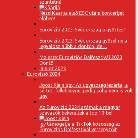
szüntetni!
Nézd Käärijä első ESC utáni koncertjét
élőben!
Eurovízió 2023: Svédország a győztes!
Eurovízió 2023: Svédország győzelme a
legvalószínűbb a döntőn, de…
Ma este: Eurovíziós Dalfesztivál 2023
Döntő
Junior 2023
Eurovízió 2024
Joost Klein ügy: Az ügyészség lezárta, a
sértett fellebbezne, pedig soha nem is volt
ügy
Az Eurovízió 2024 számai: a magyar
szavazók bekerültek a top 10-be!
Így támogatja a TikTok közösség az
Eurovíziós Dalfesztivál versenyzőit