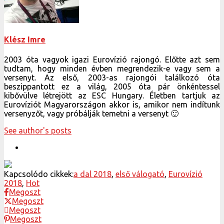
Klész Imre
2003 óta vagyok igazi Eurovízió rajongó. Előtte azt sem
tudtam, hogy minden évben megrendezik-e vagy sem a
versenyt. Az első, 2003-as rajongói találkozó óta
beszippantott ez a világ, 2005 óta pár önkéntessel
kibővülve létrejött az ESC Hungary. Életben tartjuk az
Eurovíziót Magyarországon akkor is, amikor nem indítunk
versenyzőt, vagy próbálják temetni a versenyt 🙂
See author's posts
Kapcsolódo cikkek:
a dal 2018
,
első válogató
,
Eurovízió
2018
,
Hot
Megoszt
Megoszt
Megoszt
Megoszt