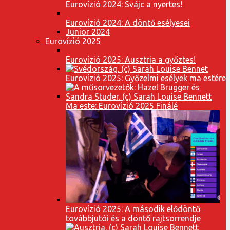
Eurovízió 2024: Svájc a nyertes!
Eurovízió 2024: A döntő esélyesei
Junior 2024
Eurovízió 2025
Eurovízió 2025: Ausztria a győztes!
Eurovízió 2025: Győzelmi esélyek ma estére
Ma este: Eurovízió 2025 Finálé
Eurovízió 2025: A második elődöntő
továbbjutói és a döntő rajtsorrendje