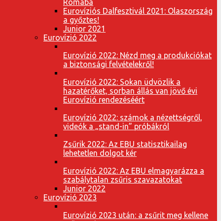
Rómába
Eurovíziós Dalfesztivál 2021: Olaszország
a győztes!
Junior 2021
Eurovízió 2022
Eurovízió 2022: Nézd meg a produkciókat
a biztonsági felvételekről!
Eurovízió 2022: Sokan üdvözlik a
hazatérőket, sorban állás van jövő évi
Eurovízió rendezéséért
Eurovízió 2022: számok a nézettségről,
videók a „stand-in” próbákról
Zsűrik 2022: Az EBU statisztikailag
lehetetlen dolgot kér
Eurovízió 2022: Az EBU elmagyarázza a
szabálytalan zsűris szavazatokat
Junior 2022
Eurovízió 2023
Eurovízió 2023 után: a zsűrit meg kellene