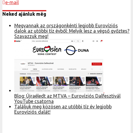
e-mail
Neked ajánluk még
Megvannak az országonkénti legjobb Eurovíziós
dalok az utóbbi tíz évből: Melyik lesz a végső győztes?
Szavazzuk meg!
Blog: Újraéledt az MTVA – Eurovíziós Dalfesztivál
YouTube csatorna
Találjuk meg közösen az utóbbi tíz év legjobb
Eurovíziós dalát!