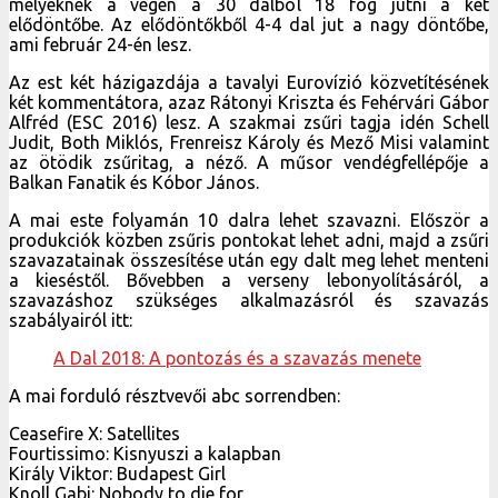
melyeknek a végén a 30 dalból 18 fog jutni a két
elődöntőbe. Az elődöntőkből 4-4 dal jut a nagy döntőbe,
ami február 24-én lesz.
Az est két házigazdája a tavalyi Eurovízió közvetítésének
két kommentátora, azaz Rátonyi Kriszta és Fehérvári Gábor
Alfréd (ESC 2016) lesz. A szakmai zsűri tagja idén Schell
Judit, Both Miklós, Frenreisz Károly és Mező Misi valamint
az ötödik zsűritag, a néző. A műsor vendégfellépője a
Balkan Fanatik és Kóbor János.
A mai este folyamán 10 dalra lehet szavazni. Először a
produkciók közben zsűris pontokat lehet adni, majd a zsűri
szavazatainak összesítése után egy dalt meg lehet menteni
a kieséstől. Bővebben a verseny lebonyolításáról, a
szavazáshoz szükséges alkalmazásról és szavazás
szabályairól itt:
A Dal 2018: A pontozás és a szavazás menete
A mai forduló résztvevői abc sorrendben:
Ceasefire X: Satellites
Fourtissimo: Kisnyuszi a kalapban
Király Viktor: Budapest Girl
Knoll Gabi: Nobody to die for