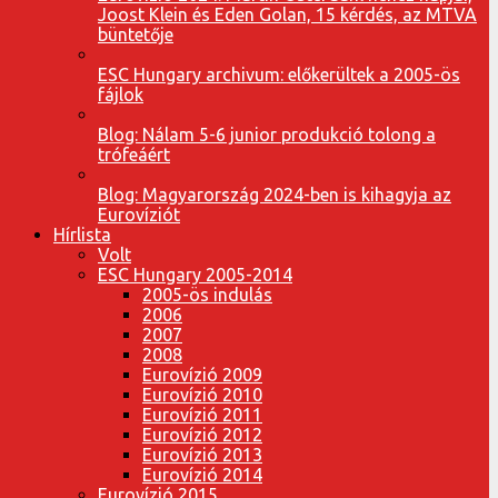
Joost Klein és Eden Golan, 15 kérdés, az MTVA
büntetője
ESC Hungary archivum: előkerültek a 2005-ös
fájlok
Blog: Nálam 5-6 junior produkció tolong a
trófeáért
Blog: Magyarország 2024-ben is kihagyja az
Eurovíziót
Hírlista
Volt
ESC Hungary 2005-2014
2005-ös indulás
2006
2007
2008
Eurovízió 2009
Eurovízió 2010
Eurovízió 2011
Eurovízió 2012
Eurovízió 2013
Eurovízió 2014
Eurovízió 2015