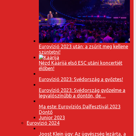
Eurovízió 2023 után: a zsűrit meg kellene
szüntetni!
Nézd Käärijä első ESC utáni koncertjét
élőben!
Eurovízió 2023: Svédország a győztes!
Eurovízió 2023: Svédország győzelme a
legvalószínűbb a döntőn, de…
Ma este: Eurovíziós Dalfesztivál 2023
Döntő
Junior 2023
Eurovízió 2024
Joost Klein ügy: Az ügyészség lezárta, a