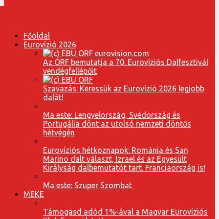
Főoldal
Eurovízió 2026
Az ORF bemutatja a 70. Eurovíziós Dalfesztivál
vendégfellépőit
Szavazás: Keressük az Eurovízió 2026 legjobb
dalát!
Ma este: Lengyelország, Svédország és
Portugália dönt az utolsó nemzeti döntős
hétvégén
Eurovíziós hétköznapok: Románia és San
Marino dalt választ, Izrael és az Egyesült
Királyság dalbemutatót tart. Franciaország is!
Ma este: Szuper Szombat
MEKE
Támogasd adód 1%-ával a Magyar Eurovíziós