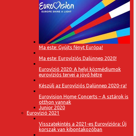
Ma este: Gyújts fényt Európa!
Ma este: Eurovíziós Dalünnep 2020!
Eurovízió 2020: A helyi közmédiumok
eurovíziós tervei a jövő hétre
Készülj az Eurovíziós Dalünnep 2020-ra!
Eurovision Home Concerts – A sztárok is
otthon vannak
Junior 2020
Eurovízió 2021
Visszatekintés a 2021-es Eurovízióra: Új
korszak van kibontakozóban