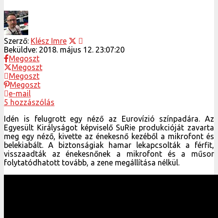
Szerző:
Klész Imre
Beküldve:
2018. május 12. 23:07:20
Megoszt
Megoszt
Megoszt
Megoszt
e-mail
5 hozzászólás
Idén is felugrott egy néző az Eurovízió színpadára. Az
Egyesült Királyságot képviselő SuRie produkcióját zavarta
meg egy néző, kivette az énekesnő kezéből a mikrofont és
belekiabált. A biztonságiak hamar lekapcsolták a férfit,
visszaadták az énekesnőnek a mikrofont és a műsor
folytatódhatott tovább, a zene megállítása nélkül.