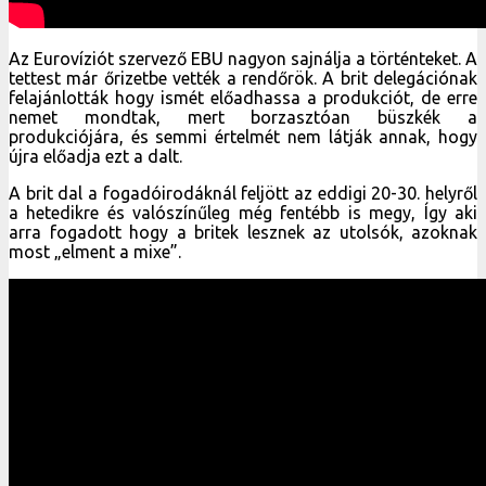
Az Eurovíziót szervező EBU nagyon sajnálja a történteket. A
tettest már őrizetbe vették a rendőrök. A brit delegációnak
felajánlották hogy ismét előadhassa a produkciót, de erre
nemet mondtak, mert borzasztóan büszkék a
produkciójára, és semmi értelmét nem látják annak, hogy
újra előadja ezt a dalt.
A brit dal a fogadóirodáknál feljött az eddigi 20-30. helyről
a hetedikre és valószínűleg még fentébb is megy, Így aki
arra fogadott hogy a britek lesznek az utolsók, azoknak
most „elment a mixe”.