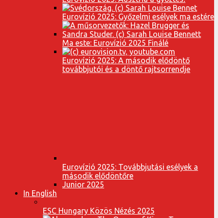
Eurovízió 2025: Győzelmi esélyek ma estére
Ma este: Eurovízió 2025 Finálé
Eurovízió 2025: A második elődöntő
továbbjutói és a döntő rajtsorrendje
Eurovízió 2025: Továbbjutási esélyek a
második elődöntőre
Junior 2025
In English
ESC Hungary Közös Nézés 2025