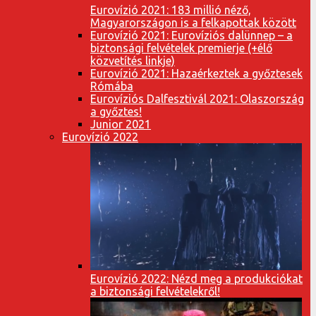
Eurovízió 2021: 183 millió néző,
Magyarországon is a felkapottak között
Eurovízió 2021: Eurovíziós dalünnep – a
biztonsági felvételek premierje (+élő
közvetítés linkje)
Eurovízió 2021: Hazaérkeztek a győztesek
Rómába
Eurovíziós Dalfesztivál 2021: Olaszország
a győztes!
Junior 2021
Eurovízió 2022
Eurovízió 2022: Nézd meg a produkciókat
a biztonsági felvételekről!