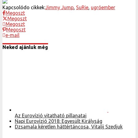
Kapcsolódo cikkek:
Jimmy Jump
,
SuRie
,
ugróember
Megoszt
Megoszt
Megoszt
Megoszt
e-mail
Neked ajánluk még
Az Eurovízió vitatható pillanatai
Napi Eurovízió 2018: Egyesült Királyság
Dzsamala kéretlen háttértáncosa, Vitalij Szedjuk