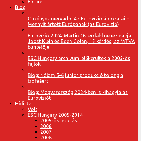
Fórum
Blog
Önkényes mérvadó: Az Eurovízió áldozatai –
Mennyit ártott Európának (az Eurovízió)
Eurovízió 2024: Martin Österdahl nehéz napjai,
Joost Klein és Eden Golan, 15 kérdés, az MTVA
büntetője
ESC Hungary archivum: előkerültek a 2005-ös
fájlok
Blog: Nálam 5-6 junior produkció tolong a
trófeáért
Blog: Magyarország 2024-ben is kihagyja az
Eurovíziót
Hírlista
Volt
ESC Hungary 2005-2014
2005-ös indulás
2006
2007
2008