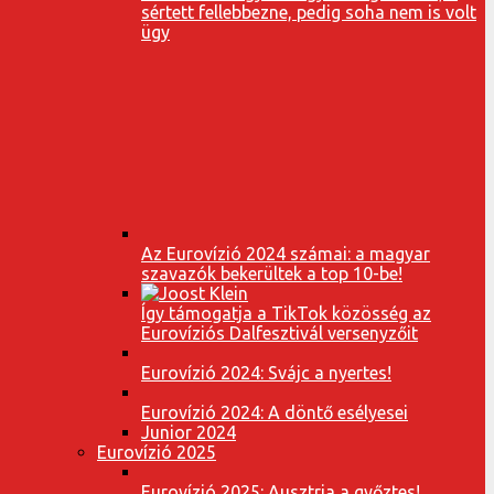
sértett fellebbezne, pedig soha nem is volt
ügy
Az Eurovízió 2024 számai: a magyar
szavazók bekerültek a top 10-be!
Így támogatja a TikTok közösség az
Eurovíziós Dalfesztivál versenyzőit
Eurovízió 2024: Svájc a nyertes!
Eurovízió 2024: A döntő esélyesei
Junior 2024
Eurovízió 2025
Eurovízió 2025: Ausztria a győztes!