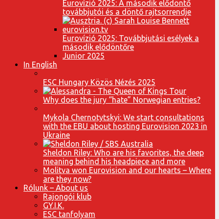
Eurovízió 2025: A második elődöntő
továbbjutói és a döntő rajtsorrendje
Eurovízió 2025: Továbbjutási esélyek a
második elődöntőre
Junior 2025
In English
ESC Hungary Közös Nézés 2025
Why does the jury “hate” Norwegian entries?
Mykola Chernotytskyi: We start consultations
with the EBU about hosting Eurovision 2023 in
Ukraine
Sheldon Riley: Who are his favorites, the deep
meaning behind his headpiece and more
Molitva won Eurovision and our hearts – Where
are they now?
Rólunk – About us
Rajongói klub
GY.I.K.
ESC tanfolyam