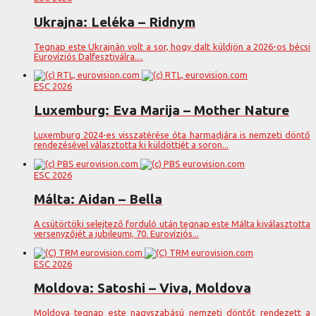
Ukrajna: Leléka – Ridnym
Tegnap este Ukrajnán volt a sor, hogy dalt küldjön a 2026-os bécsi
Eurovíziós Dalfesztiválra....
ESC 2026
Luxemburg: Eva Marija – Mother Nature
Luxemburg 2024-es visszatérése óta harmadjára is nemzeti döntő
rendezésével választotta ki küldöttjét a soron...
ESC 2026
Málta: Aidan – Bella
A csütörtöki selejtező forduló után tegnap este Málta kiválasztotta
versenyzőjét a jubileumi, 70. Eurovíziós...
ESC 2026
Moldova: Satoshi – Viva, Moldova
Moldova tegnap este nagyszabású nemzeti döntőt rendezett a