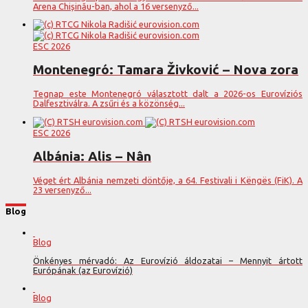
Arena Chișinău-ban, ahol a 16 versenyző...
ESC 2026
Montenegró: Tamara Živković – Nova zora
Tegnap este Montenegró választott dalt a 2026-os Eurovíziós
Dalfesztiválra. A zsűri és a közönség...
ESC 2026
Albánia: Alis – Nân
Véget ért Albánia nemzeti döntője, a 64. Festivali i Këngës (FiK). A
23 versenyző...
Blog
Blog
Önkényes mérvadó: Az Eurovízió áldozatai – Mennyit ártott
Európának (az Eurovízió)
Blog