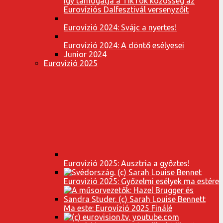
Így támogatja a TikTok közösség az
Eurovíziós Dalfesztivál versenyzőit
Eurovízió 2024: Svájc a nyertes!
Eurovízió 2024: A döntő esélyesei
Junior 2024
Eurovízió 2025
Eurovízió 2025: Ausztria a győztes!
Eurovízió 2025: Győzelmi esélyek ma estére
Ma este: Eurovízió 2025 Finálé