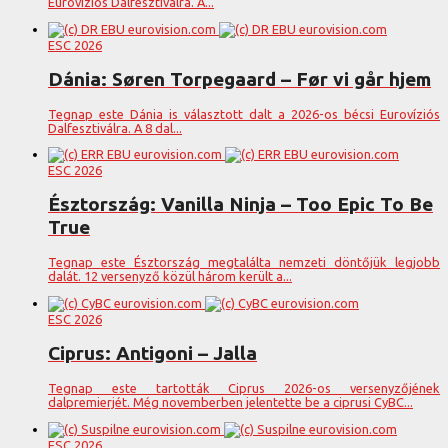
Eurovíziós Dalfesztiválra. A...
ESC 2026
Dánia: Søren Torpegaard – Før vi går hjem
Tegnap este Dánia is választott dalt a 2026-os bécsi Eurovíziós
Dalfesztiválra. A 8 dal...
ESC 2026
Észtország: Vanilla Ninja – Too Epic To Be
True
Tegnap este Észtország megtalálta nemzeti döntőjük legjobb
dalát. 12 versenyző közül három került a...
ESC 2026
Ciprus: Antigoni – Jalla
Tegnap este tartották Ciprus 2026-os versenyzőjének
dalpremierjét. Még novemberben jelentette be a ciprusi CyBC...
ESC 2026