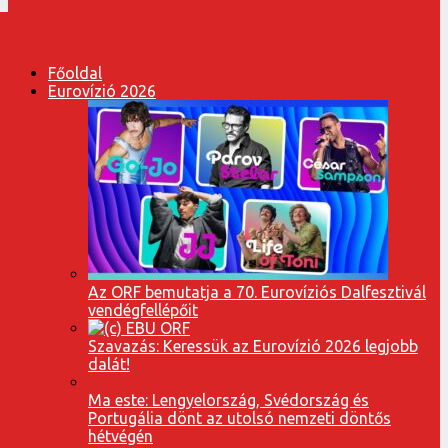
Főoldal
Eurovízió 2026
Az ORF bemutatja a 70. Eurovíziós Dalfesztivál
vendégfellépőit
Szavazás: Keressük az Eurovízió 2026 legjobb
dalát!
Ma este: Lengyelország, Svédország és
Portugália dönt az utolsó nemzeti döntős
hétvégén