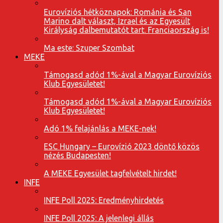
Eurovíziós hétköznapok: Románia és San
Marino dalt választ, Izrael és az Egyesült
Királyság dalbemutatót tart. Franciaország is!
Ma este: Szuper Szombat
MEKE
Támogasd adód 1%-ával a Magyar Eurovíziós
Klub Egyesületet!
Támogasd adód 1%-ával a Magyar Eurovíziós
Klub Egyesületet!
Adó 1% felajánlás a MEKE-nek!
ESC Hungary – Eurovízió 2023 döntő közös
nézés Budapesten!
A MEKE Egyesület tagfelvételt hirdet!
INFE
INFE Poll 2025: Eredményhirdetés
INFE Poll 2025: A jelenlegi állás