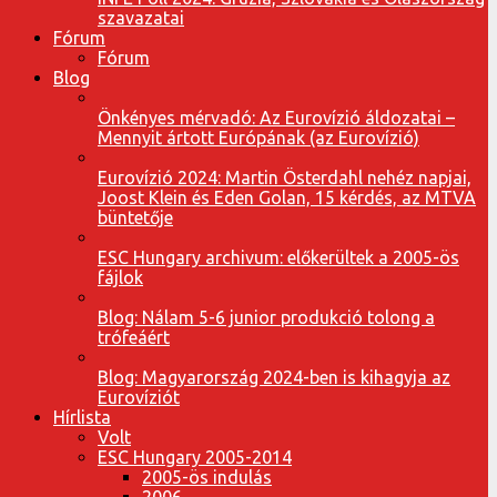
szavazatai
Fórum
Fórum
Blog
Önkényes mérvadó: Az Eurovízió áldozatai –
Mennyit ártott Európának (az Eurovízió)
Eurovízió 2024: Martin Österdahl nehéz napjai,
Joost Klein és Eden Golan, 15 kérdés, az MTVA
büntetője
ESC Hungary archivum: előkerültek a 2005-ös
fájlok
Blog: Nálam 5-6 junior produkció tolong a
trófeáért
Blog: Magyarország 2024-ben is kihagyja az
Eurovíziót
Hírlista
Volt
ESC Hungary 2005-2014
2005-ös indulás
2006