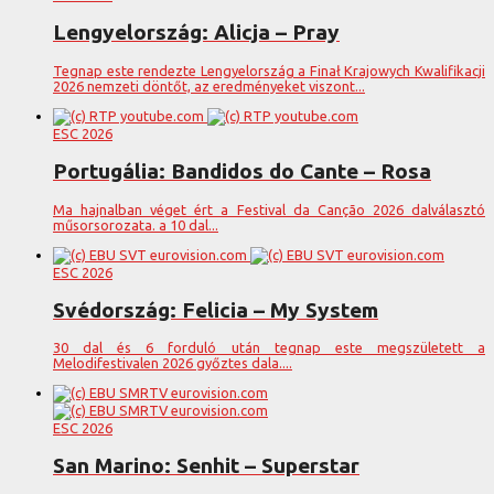
Lengyelország: Alicja – Pray
Tegnap este rendezte Lengyelország a Finał Krajowych Kwalifikacji
2026 nemzeti döntőt, az eredményeket viszont...
ESC 2026
Portugália: Bandidos do Cante – Rosa
Ma hajnalban véget ért a Festival da Canção 2026 dalválasztó
műsorsorozata. a 10 dal...
ESC 2026
Svédország: Felicia – My System
30 dal és 6 forduló után tegnap este megszületett a
Melodifestivalen 2026 győztes dala....
ESC 2026
San Marino: Senhit – Superstar