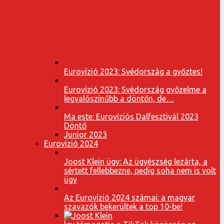
Eurovízió 2023: Svédország a győztes!
Eurovízió 2023: Svédország győzelme a
legvalószínűbb a döntőn, de…
Ma este: Eurovíziós Dalfesztivál 2023
Döntő
Junior 2023
Eurovízió 2024
Joost Klein ügy: Az ügyészség lezárta, a
sértett fellebbezne, pedig soha nem is volt
ügy
Az Eurovízió 2024 számai: a magyar
szavazók bekerültek a top 10-be!