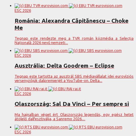
ESC 2026
Románia: Alexandra Căpitănescu – Choke
Me
Tegnap este rendezte meg a TVR román közmédia a Selecția
Națională 2026 nevű nemzeti...
ESC 2026
Ausztrália: Delta Goodrem – Eclipse
Tegnap este tartotta az ausztrál SBS médiavállalat idei eurovíziós
versenyzőjük dalpremierjét a YouTube-on. Delta...
ESC 2026
Olaszország: Sal Da Vinci – Per sempre sì
Ma hajnalban véget ért Olaszország legendás, egy egész hetet
átölelő dalfesztiválja, a Sanremo 2026....
ESC 2026