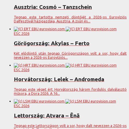
Ausztria: Cosmó – Tanzschein
Tegnap este tartotta nemzeti döntőjét a 2026-os Eurovíziós
Dalfesztivál házigazdája, Ausztria. A zsűri és...
ESC 2026
Görögország: Akylas – Ferto
Két elődöntő után tegnap Görögországon volt a sor, hogy dalt
nevezzen a 2026-os Eurovíziós...
ESC 2026
Horvátország: Lelek – Andromeda
Tegnap este véget ért Horvátország három fordulós dalválasztó
műsora, a Dora 2026. A 16...
ESC 2026
Lettország: Atvara – Ēnā
Tegnap este Lettországon volt a sor, hogy dalt nevezzen a 2026-os