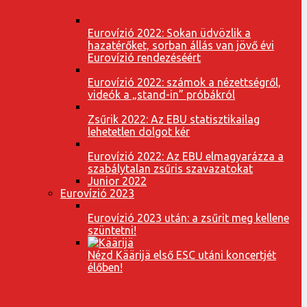
Eurovízió 2022: Sokan üdvözlik a
hazatérőket, sorban állás van jövő évi
Eurovízió rendezéséért
Eurovízió 2022: számok a nézettségről,
videók a „stand-in” próbákról
Zsűrik 2022: Az EBU statisztikailag
lehetetlen dolgot kér
Eurovízió 2022: Az EBU elmagyarázza a
szabálytalan zsűris szavazatokat
Junior 2022
Eurovízió 2023
Eurovízió 2023 után: a zsűrit meg kellene
szüntetni!
Nézd Käärijä első ESC utáni koncertjét
élőben!