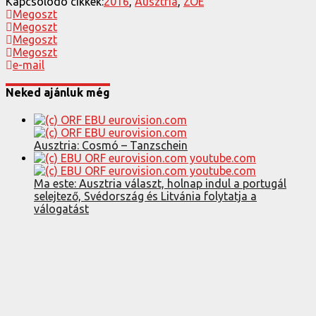
Kapcsolódo cikkek:
2016
,
Ausztria
,
ZOË
Megoszt
Megoszt
Megoszt
Megoszt
e-mail
Neked ajánluk még
Ausztria: Cosmó – Tanzschein
Ma este: Ausztria választ, holnap indul a portugál
selejtező, Svédország és Litvánia folytatja a
válogatást