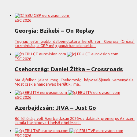
ESC 2026
Georgia: Bzikebi – On Replay
Tegnap este újabb dalbemutatóra került sor: Georgia (Grúzia)
közmédiája, a GBP még januárban jelentette...
ESC 2026
Csehország: Daniel Žižka – Crossroads
Ma éjfélkor jelent meg Csehország képviselőjének versenydala.
Most csak a hanganyag került ki, ma...
ESC 2026
Azerbajdzsán: JIVA – Just Go
Bő fél órája volt Azerbajdzsán 2026-os dalának premierje. Az azeri
Jamila Hashimova-t belső döntéssel...
ESC 2026