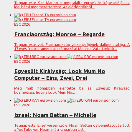
Tegnap este San Marino is megtalálta eurovíziós képviselőjét az
idei bécsi megmérettetésre. Az elődöntőkből...
ESC 2026
Franciaország: Monroe – Regarde
Tegnap este volt Franciaország versenyzőjének dalbemutatója. A
17 éves francia-amerikai származású Monroe Vata-t jelölik...
ESC 2026
Egyesült Királyság: Look Mum No
Computer – Eins, Zwei, Drei
Még múlt hónapban jelentette be az Egyesült Királyság
közmédiája, hogy a Look Mum No...
ESC 2026
Izrael: Noam Bettan – Michelle
Tegnap este Izrael versenyzője, Noam Bettan dalbemutatót tartott
a YouTube-on. Noam még januárban lett...