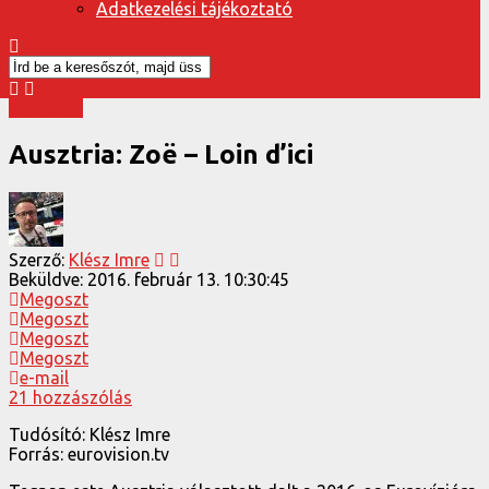
Adatkezelési tájékoztató
ESC 2016
Ausztria: Zoë – Loin d’ici
Szerző:
Klész Imre
Beküldve:
2016. február 13. 10:30:45
Megoszt
Megoszt
Megoszt
Megoszt
e-mail
21 hozzászólás
Tudósító: Klész Imre
Forrás: eurovision.tv