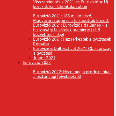
Visszatekintés a 2021-es Eurovízióra: Új
korszak van kibontakozóban
Eurovízió 2021: 183 millió néző,
Magyarországon is a felkapottak között
Eurovízió 2021: Eurovíziós dalünnep – a
biztonsági felvételek premierje (+élő
közvetítés linkje)
Eurovízió 2021: Hazaérkeztek a győztesek
Rómába
Eurovíziós Dalfesztivál 2021: Olaszország
a győztes!
Junior 2021
Eurovízió 2022
Eurovízió 2022: Nézd meg a produkciókat
a biztonsági felvételekről!