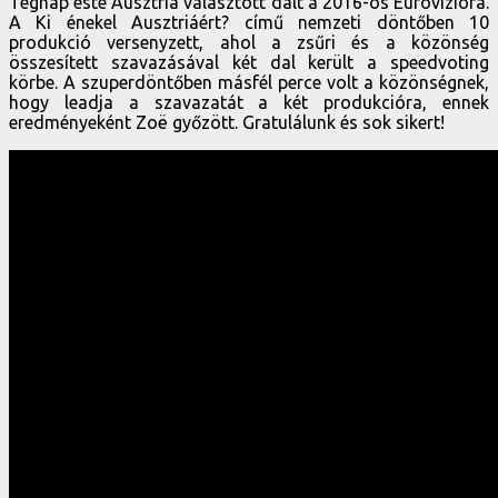
Tegnap este Ausztria választott dalt a 2016-os Eurovízióra.
A Ki énekel Ausztriáért? című nemzeti döntőben 10
produkció versenyzett, ahol a zsűri és a közönség
összesített szavazásával két dal került a speedvoting
körbe. A szuperdöntőben másfél perce volt a közönségnek,
hogy leadja a szavazatát a két produkcióra, ennek
eredményeként Zoë győzött. Gratulálunk és sok sikert!