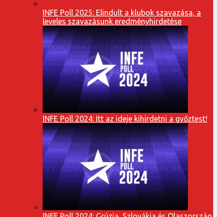
INFE Poll 2025: Elindult a klubok szavazása, a
leveles szavazásunk eredményhirdetése
INFE Poll 2024: Itt az ideje kihirdetni a győztest!
INFE Poll 2024: Grúzia, Szlovákia és Olaszország