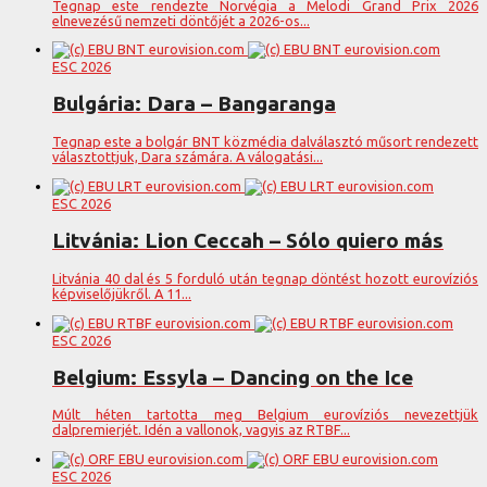
Tegnap este rendezte Norvégia a Melodi Grand Prix 2026
elnevezésű nemzeti döntőjét a 2026-os...
ESC 2026
Bulgária: Dara – Bangaranga
Tegnap este a bolgár BNT közmédia dalválasztó műsort rendezett
választottjuk, Dara számára. A válogatási...
ESC 2026
Litvánia: Lion Ceccah – Sólo quiero más
Litvánia 40 dal és 5 forduló után tegnap döntést hozott eurovíziós
képviselőjükről. A 11...
ESC 2026
Belgium: Essyla – Dancing on the Ice
Múlt héten tartotta meg Belgium eurovíziós nevezettjük
dalpremierjét. Idén a vallonok, vagyis az RTBF...
ESC 2026