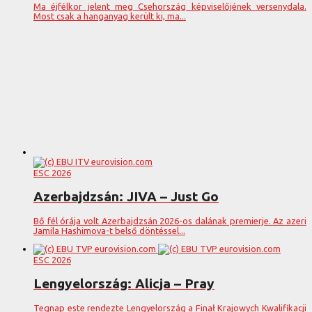
Ma éjfélkor jelent meg Csehország képviselőjének versenydala.
Most csak a hanganyag került ki, ma...
ESC 2026
Azerbajdzsán: JIVA – Just Go
Bő fél órája volt Azerbajdzsán 2026-os dalának premierje. Az azeri
Jamila Hashimova-t belső döntéssel...
ESC 2026
Lengyelország: Alicja – Pray
Tegnap este rendezte Lengyelország a Finał Krajowych Kwalifikacji