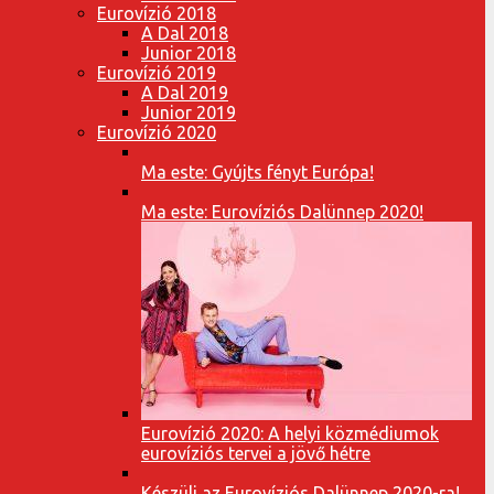
Eurovízió 2018
A Dal 2018
Junior 2018
Eurovízió 2019
A Dal 2019
Junior 2019
Eurovízió 2020
Ma este: Gyújts fényt Európa!
Ma este: Eurovíziós Dalünnep 2020!
Eurovízió 2020: A helyi közmédiumok
eurovíziós tervei a jövő hétre
Készülj az Eurovíziós Dalünnep 2020-ra!