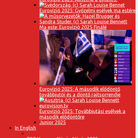
Eurovízió 2025: Győzelmi esélyek ma estére
Ma este: Eurovízió 2025 Finálé
Eurovízió 2025: A második elődöntő
továbbjutói és a döntő rajtsorrendje
Eurovízió 2025: Továbbjutási esélyek a
második elődöntőre
Junior 2025
In English