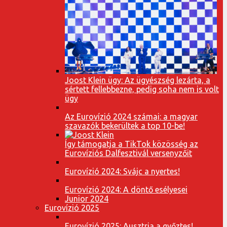
Joost Klein ügy: Az ügyészség lezárta, a
sértett fellebbezne, pedig soha nem is volt
ügy
Az Eurovízió 2024 számai: a magyar
szavazók bekerültek a top 10-be!
Így támogatja a TikTok közösség az
Eurovíziós Dalfesztivál versenyzőit
Eurovízió 2024: Svájc a nyertes!
Eurovízió 2024: A döntő esélyesei
Junior 2024
Eurovízió 2025
Eurovízió 2025: Ausztria a győztes!