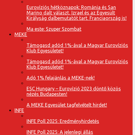
Eurovíziós hétköznapok: Románia és San
Marino dalt választ, Izrael és az Egyesült
Királyság dalbemutatót tart. Franciaország is!
Ma este: Szuper Szombat
MEKE
Támogasd adód 1%-ával a Magyar Eurovíziós
Klub Egyesületet!
Támogasd adód 1%-ával a Magyar Eurovíziós
Klub Egyesületet!
Adó 1% felajánlás a MEKE-nek!
ESC Hungary – Eurovízió 2023 döntő közös
nézés Budapesten!
A MEKE Egyesület tagfelvételt hirdet!
INFE
INFE Poll 2025: Eredményhirdetés
INFE Poll 2025: A jelenlegi állás