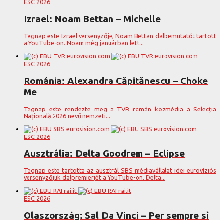
ESC 2026
Izrael: Noam Bettan – Michelle
Tegnap este Izrael versenyzője, Noam Bettan dalbemutatót tartott
a YouTube-on. Noam még januárban lett...
ESC 2026
Románia: Alexandra Căpitănescu – Choke
Me
Tegnap este rendezte meg a TVR román közmédia a Selecția
Națională 2026 nevű nemzeti...
ESC 2026
Ausztrália: Delta Goodrem – Eclipse
Tegnap este tartotta az ausztrál SBS médiavállalat idei eurovíziós
versenyzőjük dalpremierjét a YouTube-on. Delta...
ESC 2026
Olaszország: Sal Da Vinci – Per sempre sì