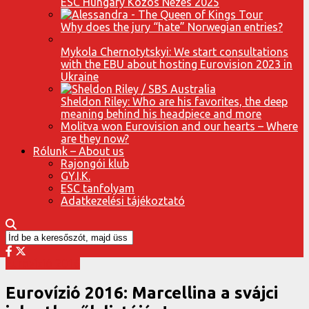
ESC Hungary Közös Nézés 2025
Why does the jury “hate” Norwegian entries?
Mykola Chernotytskyi: We start consultations
with the EBU about hosting Eurovision 2023 in
Ukraine
Sheldon Riley: Who are his favorites, the deep
meaning behind his headpiece and more
Molitva won Eurovision and our hearts – Where
are they now?
Rólunk – About us
Rajongói klub
GY.I.K.
ESC tanfolyam
Adatkezelési tájékoztató
Eurovízió 2016
Eurovízió 2016: Marcellina a svájci