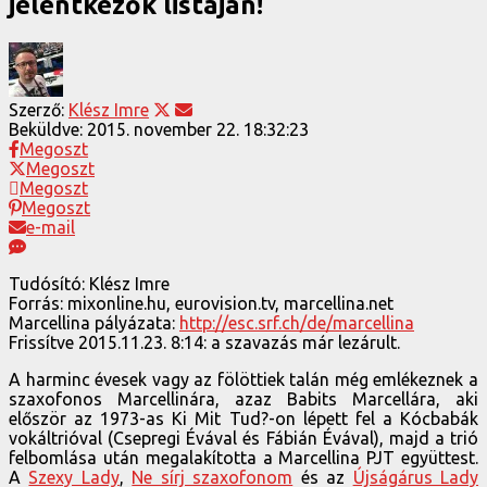
jelentkezők listáján!
Szerző:
Klész Imre
Beküldve:
2015. november 22. 18:32:23
Megoszt
Megoszt
Megoszt
Megoszt
e-mail
Tudósító: Klész Imre
Forrás: mixonline.hu, eurovision.tv, marcellina.net
Marcellina pályázata:
http://esc.srf.ch/de/marcellina
Frissítve 2015.11.23. 8:14: a szavazás már lezárult.
A harminc évesek vagy az fölöttiek talán még emlékeznek a
szaxofonos Marcellinára, azaz Babits Marcellára, aki
először az 1973-as Ki Mit Tud?-on lépett fel a Kócbabák
vokáltrióval (Csepregi Évával és Fábián Évával), majd a trió
felbomlása után megalakította a Marcellina PJT együttest.
A
Szexy Lady
,
Ne sírj szaxofonom
és az
Újságárus Lady