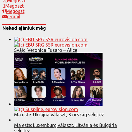
Megoszt
Megoszt
Megoszt
e-mail
Neked ajánluk még
Svájc: Veronica Fusaro – Alice
Ma este: Ukrajna választ, 3 ország selejtez
Ma este: Luxemburg választ, Litvánia és Bulgária
selejtez