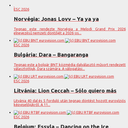
ESC 2026
Norvégia: Jonas Lovv – Ya ya ya
Tegnap este rendezte Norvégia a Melodi Grand Prix 2026
elnevezésű nemzeti döntőjét a 2026-os...
ESC 2026
Bulgária: Dara – Bangaranga
Tegnap este a bolgár BNT közmédia dalválasztó műsort rendezett
választottjuk, Dara számára. A válogatási...
ESC 2026
Litvánia: Lion Ceccah – Sólo quiero más
Litvánia 40 dal és 5 forduló után tegnap döntést hozott eurovíziós
képviselőjükről. A 11...
ESC 2026
Belgium: Essyla – Dancing on the Ice