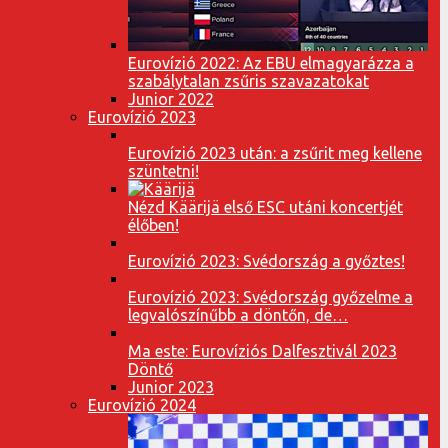
Eurovízió 2022: Az EBU elmagyarázza a
szabálytalan zsűris szavazatokat
Junior 2022
Eurovízió 2023
Eurovízió 2023 után: a zsűrit meg kellene
szüntetni!
Nézd Käärijä első ESC utáni koncertjét
élőben!
Eurovízió 2023: Svédország a győztes!
Eurovízió 2023: Svédország győzelme a
legvalószínűbb a döntőn, de…
Ma este: Eurovíziós Dalfesztivál 2023
Döntő
Junior 2023
Eurovízió 2024