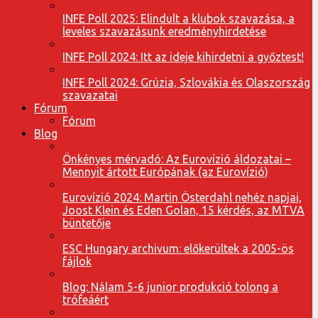
INFE Poll 2025: Elindult a klubok szavazása, a
leveles szavazásunk eredményhirdetése
INFE Poll 2024: Itt az ideje kihirdetni a győztest!
INFE Poll 2024: Grúzia, Szlovákia és Olaszország
szavazatai
Fórum
Fórum
Blog
Önkényes mérvadó: Az Eurovízió áldozatai –
Mennyit ártott Európának (az Eurovízió)
Eurovízió 2024: Martin Österdahl nehéz napjai,
Joost Klein és Eden Golan, 15 kérdés, az MTVA
büntetője
ESC Hungary archivum: előkerültek a 2005-ös
fájlok
Blog: Nálam 5-6 junior produkció tolong a
trófeáért