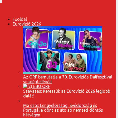
Főoldal
Eurovízió 2026
Az ORF bemutatja a 70. Eurovíziós Dalfesztivál
vendégfellépőit
Szavazás: Keressük az Eurovízió 2026 legjobb
dalát!
Ma este: Lengyelország, Svédország és
Portugália dönt az utolsó nemzeti döntős
hétvégén