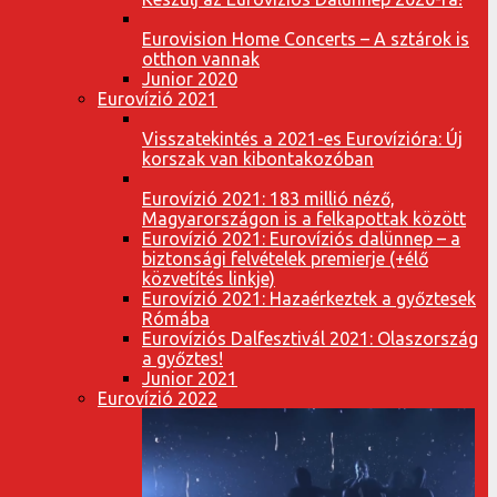
Eurovision Home Concerts – A sztárok is
otthon vannak
Junior 2020
Eurovízió 2021
Visszatekintés a 2021-es Eurovízióra: Új
korszak van kibontakozóban
Eurovízió 2021: 183 millió néző,
Magyarországon is a felkapottak között
Eurovízió 2021: Eurovíziós dalünnep – a
biztonsági felvételek premierje (+élő
közvetítés linkje)
Eurovízió 2021: Hazaérkeztek a győztesek
Rómába
Eurovíziós Dalfesztivál 2021: Olaszország
a győztes!
Junior 2021
Eurovízió 2022