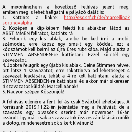
A mixonline.hu-n a következő felhívás jelent meg,
amiben meg is lehet hallgatni a pályázó dalát is:
1. Kattints a linkre:
http://esc.srf.ch/de/marcellina?
sorting=alpha
2. Középen a klip-képem feletti kis ablakban látod az
ABSTIMMEN feliratot, kattints rá
3. Felugrik egy kis ablak, amibe be kell írni a mobil
számodat, erre kapsz egy sms-t egy kóddal, ezt a
kódszámot kell beírni az újra üres rubrikába. Majd alatta a
STIMMEN ABSENDEN-re kattintani. Ezzel küldtél egy
szavazatot.
4. Jobbra felugrik egy újabb kis ablak, Deine Stimmen névvel
ott látsz 1 szavazatot, erre rákattintva ad lehetőséget 4
szavazat leadására, tehát a 4 re kell kattintani, alatta a
STIMMEN ABSENDEN-re kattintani és akkor már sikeresen
4 szavazatot küldtél Marcellinának!
5. Nagyon szépen Köszönjük!
A felhívás ellenére a fenti leírás csak Svájcból lehetséges
, A
forrásunk 2015.11.22-én jelentette meg a felhívást, de a
szavazás egy olvasónk szerint már november 16-án
lezárult. Így már csak a szavazatok összeszámlálásán múlik
a dolog, mindenesetre sok sikert kívánunk!