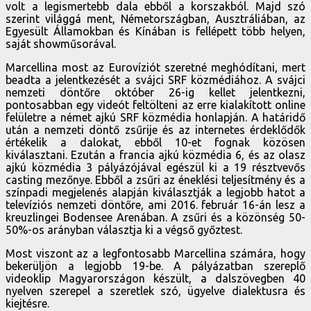
volt a legismertebb dala ebből a korszakból. Majd szó
szerint világgá ment, Németországban, Ausztráliában, az
Egyesült Államokban és Kínában is fellépett több helyen,
saját showműsorával.
Marcellina most az Eurovíziót szeretné meghódítani, mert
beadta a jelentkezését a svájci SRF közmédiához. A svájci
nemzeti döntőre október 26-ig kellet jelentkezni,
pontosabban egy videót feltölteni az erre kialakított online
felületre a német ajkú SRF közmédia honlapján. A határidő
után a nemzeti döntő zsűrije és az internetes érdeklődők
értékelik a dalokat, ebből 10-et fognak közösen
kiválasztani. Ezután a francia ajkú közmédia 6, és az olasz
ajkú közmédia 3 pályázójával egészül ki a 19 résztvevős
casting mezőnye. Ebből a zsűri az éneklési teljesítmény és a
színpadi megjelenés alapján kiválasztják a legjobb hatot a
televíziós nemzeti döntőre, ami 2016. február 16-án lesz a
kreuzlingei Bodensee Arenában. A zsűri és a közönség 50-
50%-os arányban választja ki a végső győztest.
Most viszont az a legfontosabb Marcellina számára, hogy
bekerüljön a legjobb 19-be. A pályázatban szereplő
videoklip Magyarországon készült, a dalszövegben 40
nyelven szerepel a szeretlek szó, ügyelve dialektusra és
kiejtésre.