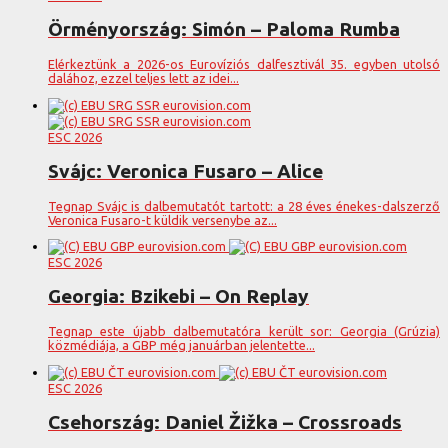
Örményország: Simón – Paloma Rumba
Elérkeztünk a 2026-os Eurovíziós dalfesztivál 35. egyben utolsó
dalához, ezzel teljes lett az idei...
ESC 2026
Svájc: Veronica Fusaro – Alice
Tegnap Svájc is dalbemutatót tartott: a 28 éves énekes-dalszerző
Veronica Fusaro-t küldik versenybe az...
ESC 2026
Georgia: Bzikebi – On Replay
Tegnap este újabb dalbemutatóra került sor: Georgia (Grúzia)
közmédiája, a GBP még januárban jelentette...
ESC 2026
Csehország: Daniel Žižka – Crossroads