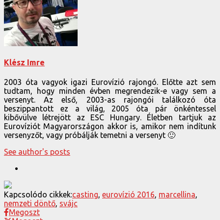
Klész Imre
2003 óta vagyok igazi Eurovízió rajongó. Előtte azt sem
tudtam, hogy minden évben megrendezik-e vagy sem a
versenyt. Az első, 2003-as rajongói találkozó óta
beszippantott ez a világ, 2005 óta pár önkéntessel
kibővülve létrejött az ESC Hungary. Életben tartjuk az
Eurovíziót Magyarországon akkor is, amikor nem indítunk
versenyzőt, vagy próbálják temetni a versenyt 🙂
See author's posts
Kapcsolódo cikkek:
casting
,
eurovízió 2016
,
marcellina
,
nemzeti döntő
,
svájc
Megoszt