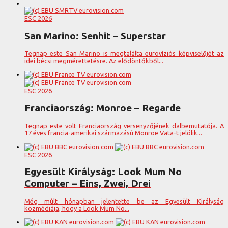
ESC 2026
San Marino: Senhit – Superstar
Tegnap este San Marino is megtalálta eurovíziós képviselőjét az
idei bécsi megmérettetésre. Az elődöntőkből...
ESC 2026
Franciaország: Monroe – Regarde
Tegnap este volt Franciaország versenyzőjének dalbemutatója. A
17 éves francia-amerikai származású Monroe Vata-t jelölik...
ESC 2026
Egyesült Királyság: Look Mum No
Computer – Eins, Zwei, Drei
Még múlt hónapban jelentette be az Egyesült Királyság
közmédiája, hogy a Look Mum No...