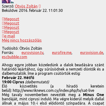
Szerző:
Ötvös Zoltán
Beküldve:
2016. február 22. 11:01:30
Megoszt
Megoszt
Megoszt
Megoszt
e-mail
Még nincs hozzászólás
Tudósító: Ötvös Zoltán
Forrás:
eurovision.tv
,
eurofire.me
,
eurovision.de
,
escbubble.com
Ahogy egyre jobban közeledünk a dalok beadására szánt
határidő lejártához, úgy sűrűsödnek a nemzeti döntők és a
dalbemutatók. Íme a program csütörtök estig:
Február 22. Hétfő
19:00 Ciprus
(dalbemutató)
Élő közvetítés (a híradó keretein
belül): http://www.riknews.com.cy/index.php/tv/sat-live
Még tavaly novemberben nevezték meg a
Minus One
bandáját, mint ciprusi induló. Ma végre kiderül melyik dallal
állnak a május 10.-i első elődöntő színpadára. A csapat