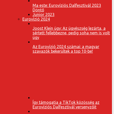
Ma este: Eurovíziós Dalfesztivál 2023
Döntő
Junior 2023
Eurovízió 2024
Joost Klein ügy: Az ügyészség lezárta, a
sértett fellebbezne, pedig soha nem is volt
ügy
Az Eurovízió 2024 számai: a magyar
szavazók bekerültek a top 10-be!
Így támogatja a TikTok közösség az
Eurovíziós Dalfesztivál versenyzőit