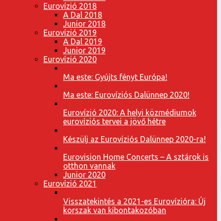
Eurovízió 2018
A Dal 2018
Junior 2018
Eurovízió 2019
A Dal 2019
Junior 2019
Eurovízió 2020
Ma este: Gyújts fényt Európa!
Ma este: Eurovíziós Dalünnep 2020!
Eurovízió 2020: A helyi közmédiumok
eurovíziós tervei a jövő hétre
Készülj az Eurovíziós Dalünnep 2020-ra!
Eurovision Home Concerts – A sztárok is
otthon vannak
Junior 2020
Eurovízió 2021
Visszatekintés a 2021-es Eurovízióra: Új
korszak van kibontakozóban