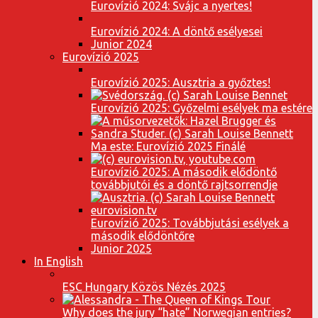
Eurovízió 2024: Svájc a nyertes!
Eurovízió 2024: A döntő esélyesei
Junior 2024
Eurovízió 2025
Eurovízió 2025: Ausztria a győztes!
Eurovízió 2025: Győzelmi esélyek ma estére
Ma este: Eurovízió 2025 Finálé
Eurovízió 2025: A második elődöntő
továbbjutói és a döntő rajtsorrendje
Eurovízió 2025: Továbbjutási esélyek a
második elődöntőre
Junior 2025
In English
ESC Hungary Közös Nézés 2025
Why does the jury “hate” Norwegian entries?