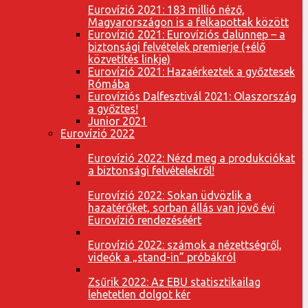
Eurovízió 2021: 183 millió néző,
Magyarországon is a felkapottak között
Eurovízió 2021: Eurovíziós dalünnep – a
biztonsági felvételek premierje (+élő
közvetítés linkje)
Eurovízió 2021: Hazaérkeztek a győztesek
Rómába
Eurovíziós Dalfesztivál 2021: Olaszország
a győztes!
Junior 2021
Eurovízió 2022
Eurovízió 2022: Nézd meg a produkciókat
a biztonsági felvételekről!
Eurovízió 2022: Sokan üdvözlik a
hazatérőket, sorban állás van jövő évi
Eurovízió rendezéséért
Eurovízió 2022: számok a nézettségről,
videók a „stand-in” próbákról
Zsűrik 2022: Az EBU statisztikailag
lehetetlen dolgot kér