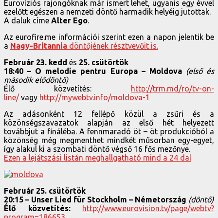
Eurovíziós rajongóknak már ismert lehet, ugyanis egy évvel
ezelőtt egészen a nemzeti döntő harmadik helyéig jutottak.
A daluk címe
Alter Ego
.
Az eurofire.me információi szerint ezen a napon jelentik be
a
Nagy-Britannia
döntőjének résztvevőit is.
Február 23. kedd
és
25. csütörtök
18:40 – O melodie pentru Europa – Moldova
(első és
második elődöntő)
Élő közvetítés:
http://trm.md/ro/tv-on-
line/
vagy
http://mywebtv.info/moldova-1
Az adásonként 12 fellépő közül a zsűri és a
közönségszavazatok alapján az első hét helyezett
továbbjut a fináléba. A fennmaradó öt – öt produkcióból a
közönség még megmenthet mindkét műsorban egy-egyet,
így alakul ki a szombati döntő végső 16 fős mezőnye.
Ezen a lejátszási listán meghallgatható mind a 24 dal
Február 25. csütörtök
20:15 – Unser Lied für Stockholm – Németország
(döntő)
Élő közvetítés:
http://www.eurovision.tv/page/webtv?
program=186653