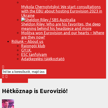
Mykola Chernotytskyi: We start consultations
with the EBU about hosting Eurovision 2023 in
Ukraine
Sheldon Riley: Who are his favorites, the deep
meaning behind his headpiece and more
Molitva won Eurovision and our hearts – Where
are they now?
Rólunk – About us
Rajongói klub
GY.I.K.
ESC tanfolyam
Adatkezelési tájékoztató
Eurovízió 2016
Hétköznap is Eurovízió!