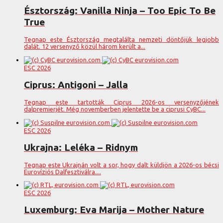
Észtország: Vanilla Ninja – Too Epic To Be
True
Tegnap este Észtország megtalálta nemzeti döntőjük legjobb
dalát. 12 versenyző közül három került a...
ESC 2026
Ciprus: Antigoni – Jalla
Tegnap este tartották Ciprus 2026-os versenyzőjének
dalpremierjét. Még novemberben jelentette be a ciprusi CyBC...
ESC 2026
Ukrajna: Leléka – Ridnym
Tegnap este Ukrajnán volt a sor, hogy dalt küldjön a 2026-os bécsi
Eurovíziós Dalfesztiválra....
ESC 2026
Luxemburg: Eva Marija – Mother Nature