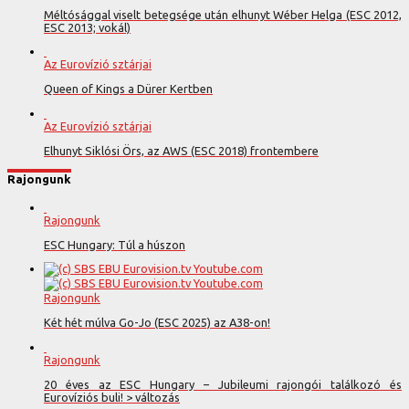
Méltósággal viselt betegsége után elhunyt Wéber Helga (ESC 2012,
ESC 2013; vokál)
Az Eurovízió sztárjai
Queen of Kings a Dürer Kertben
Az Eurovízió sztárjai
Elhunyt Siklósi Örs, az AWS (ESC 2018) frontembere
Rajongunk
Rajongunk
ESC Hungary: Túl a húszon
Rajongunk
Két hét múlva Go-Jo (ESC 2025) az A38-on!
Rajongunk
20 éves az ESC Hungary – Jubileumi rajongói találkozó és
Eurovíziós buli! > változás