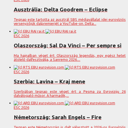
Ausztrália: Delta Goodrem – Eclipse
Tegnap este tartotta az ausztrál SBS médiavállalat idei eurovíziós
versenyzőjük dalpremierjét a YouTube-on. Delta...
ESC 2026
Olaszország: Sal Da Vinci – Per sempre sì
Ma hajnalban véget ért Olaszország legendás, egy egész hetet
átölelő dalfesztiválja, a Sanremo 2026....
ESC 2026
Szerbia: Lavina – Kraj mene
Szerbiában tegnap este véget ért a Pesma za Evroviziju 26
dalválogató műsor. A harmadik,...
ESC 2026
Németország: Sarah Engels – Fire
Tegnap este Németország is dalt választott a 2026-os Eurovíziós