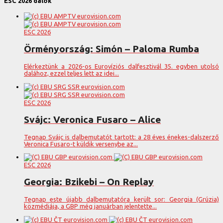
ESC 2026 dalok
ESC 2026
Örményország: Simón – Paloma Rumba
Elérkeztünk a 2026-os Eurovíziós dalfesztivál 35. egyben utolsó
dalához, ezzel teljes lett az idei...
ESC 2026
Svájc: Veronica Fusaro – Alice
Tegnap Svájc is dalbemutatót tartott: a 28 éves énekes-dalszerző
Veronica Fusaro-t küldik versenybe az...
ESC 2026
Georgia: Bzikebi – On Replay
Tegnap este újabb dalbemutatóra került sor: Georgia (Grúzia)
közmédiája, a GBP még januárban jelentette...