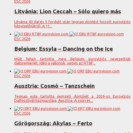
ESC 2026
Litvánia: Lion Ceccah – Sólo quiero más
Litvánia 40 dal és 5 forduló után tegnap döntést hozott eurovíziós
képviselőjükről. A 11...
ESC 2026
Belgium: Essyla – Dancing on the Ice
Múlt héten tartotta meg Belgium eurovíziós nevezettjük
dalpremierjét. Idén a vallonok, vagyis az RTBF...
ESC 2026
Ausztria: Cosmó – Tanzschein
Tegnap este tartotta nemzeti döntőjét a 2026-os Eurovíziós
Dalfesztivál házigazdája, Ausztria. A zsűri és...
ESC 2026
Görögország: Akylas – Ferto