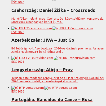
ESC 2026
Csehország: Daniel Žižka – Crossroads
Ma éjfélkor jelent meg Csehország képviselőjének versenydala.
Most csak a hanganyag került ki, ma...
ESC 2026
Azerbajdzsán: JIVA – Just Go
Bő fél órája volt Azerbajdzsán 2026-os dalának premierje. Az azeri
Jamila Hashimova-t belső döntéssel...
ESC 2026
Lengyelország: Alicja – Pray
Tegnap este rendezte Lengyelország a Finał Krajowych Kwalifikacji
2026 nemzeti döntőt, az eredményeket viszont...
ESC 2026
Portugália: Bandidos do Cante – Rosa