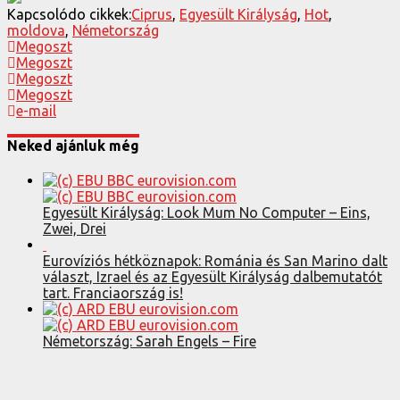
Kapcsolódo cikkek:
Ciprus
,
Egyesült Királyság
,
Hot
,
moldova
,
Németország
Megoszt
Megoszt
Megoszt
Megoszt
e-mail
Neked ajánluk még
Egyesült Királyság: Look Mum No Computer – Eins,
Zwei, Drei
Eurovíziós hétköznapok: Románia és San Marino dalt
választ, Izrael és az Egyesült Királyság dalbemutatót
tart. Franciaország is!
Németország: Sarah Engels – Fire