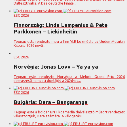
Dalfesztiválra. A Das deutsche Finale...
ESC 2026
Finnország: Linda Lampenius & Pete
Parkkonen – Liekinheitin
Tegnap este rendezte meg a finn YLE közmédia az Uuden Musiikin
Kilpailu 2026 nevű...
ESC 2026
Norvégia: Jonas Lovv – Ya ya ya
Tegnap este rendezte Norvégia a Melodi Grand Prix 2026
elnevezésű nemzeti döntőjét a 2026-os...
ESC 2026
Bulgária: Dara – Bangaranga
Tegnap este a bolgár BNT közmédia dalválasztó műsort rendezett
választottjuk, Dara számára. A válogatási...