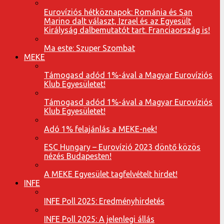
Eurovíziós hétköznapok: Románia és San
Marino dalt választ, Izrael és az Egyesült
Királyság dalbemutatót tart. Franciaország is!
Ma este: Szuper Szombat
MEKE
Támogasd adód 1%-ával a Magyar Eurovíziós
Klub Egyesületet!
Támogasd adód 1%-ával a Magyar Eurovíziós
Klub Egyesületet!
Adó 1% felajánlás a MEKE-nek!
ESC Hungary – Eurovízió 2023 döntő közös
nézés Budapesten!
A MEKE Egyesület tagfelvételt hirdet!
INFE
INFE Poll 2025: Eredményhirdetés
INFE Poll 2025: A jelenlegi állás