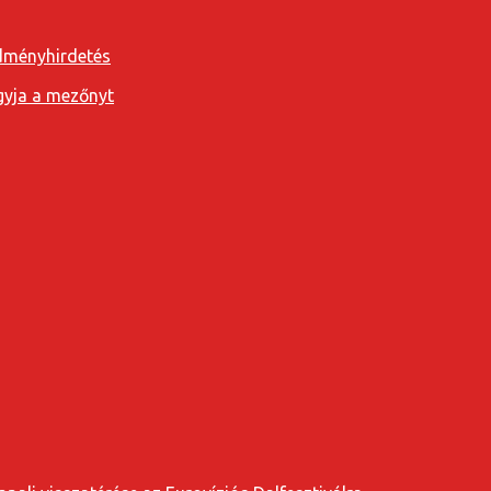
edményhirdetés
agyja a mezőnyt