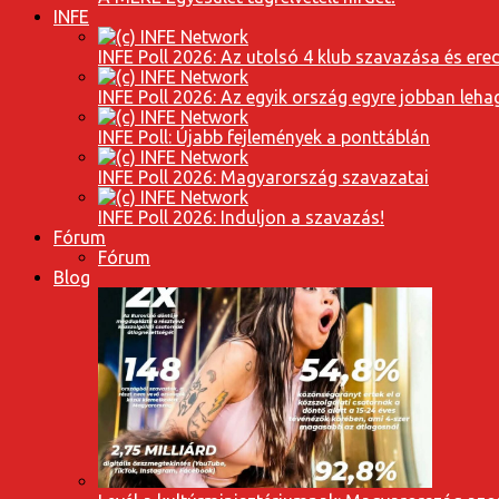
INFE
INFE Poll 2026: Az utolsó 4 klub szavazása és er
INFE Poll 2026: Az egyik ország egyre jobban leh
INFE Poll: Újabb fejlemények a ponttáblán
INFE Poll 2026: Magyarország szavazatai
INFE Poll 2026: Induljon a szavazás!
Fórum
Fórum
Blog