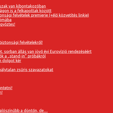
orszak van kibontakozóban
ágon is a felkapottak között
nsági felvételek premierje (+élő közvetítés linkje)
Rómába
 győztes!
iztonsági felvételekről!
, sorban állás van jövő évi Eurovízió rendezéséért
ók a „stand-in” próbákról
n dolgot kér
álytalan zsűris szavazatokat
ntetni!
n!
valószínűbb a döntőn, de…