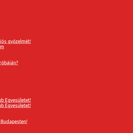
ziós győzelmét!
próbáján?
b Egyesületet!
b Egyesületet!
 Budapesten!