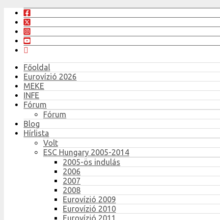
Főoldal
Eurovízió 2026
MEKE
INFE
Fórum
Fórum
Blog
Hírlista
Volt
ESC Hungary 2005-2014
2005-ös indulás
2006
2007
2008
Eurovízió 2009
Eurovízió 2010
Eurovízió 2011