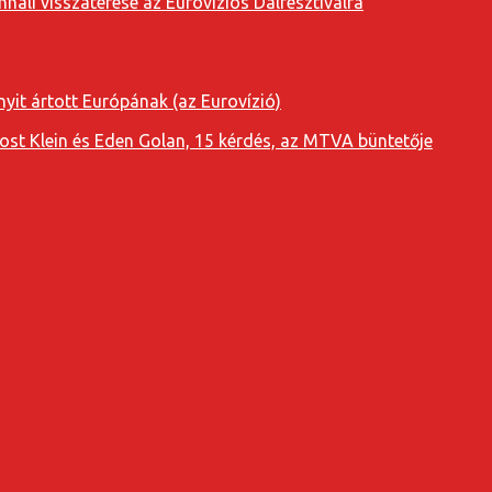
nali visszatérése az Eurovíziós Dalfesztiválra
yit ártott Európának (az Eurovízió)
oost Klein és Eden Golan, 15 kérdés, az MTVA büntetője