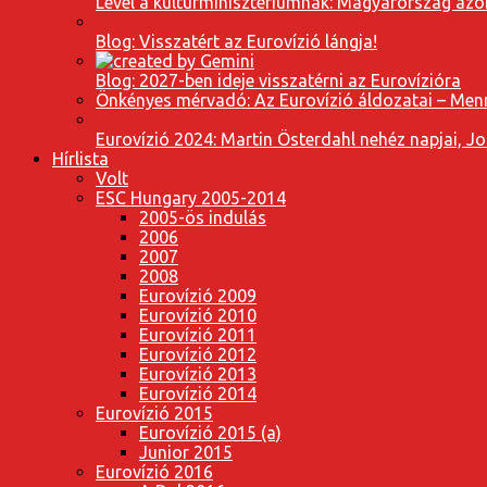
Levél a kultúrminisztériumnak: Magyarország azon
Blog: Visszatért az Eurovízió lángja!
Blog: 2027-ben ideje visszatérni az Eurovízióra
Önkényes mérvadó: Az Eurovízió áldozatai – Menn
Eurovízió 2024: Martin Österdahl nehéz napjai, J
Hírlista
Volt
ESC Hungary 2005-2014
2005-ös indulás
2006
2007
2008
Eurovízió 2009
Eurovízió 2010
Eurovízió 2011
Eurovízió 2012
Eurovízió 2013
Eurovízió 2014
Eurovízió 2015
Eurovízió 2015 (a)
Junior 2015
Eurovízió 2016