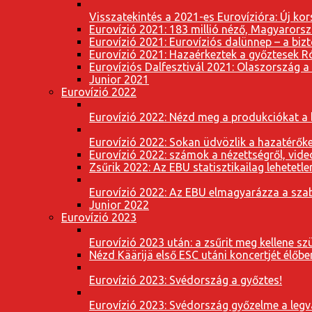
Visszatekintés a 2021-es Eurovízióra: Új k
Eurovízió 2021: 183 millió néző, Magyarorsz
Eurovízió 2021: Eurovíziós dalünnep – a bizto
Eurovízió 2021: Hazaérkeztek a győztesek 
Eurovíziós Dalfesztivál 2021: Olaszország a
Junior 2021
Eurovízió 2022
Eurovízió 2022: Nézd meg a produkciókat a b
Eurovízió 2022: Sokan üdvözlik a hazatérőket
Eurovízió 2022: számok a nézettségről, vide
Zsűrik 2022: Az EBU statisztikailag lehetetle
Eurovízió 2022: Az EBU elmagyarázza a szab
Junior 2022
Eurovízió 2023
Eurovízió 2023 után: a zsűrit meg kellene szü
Nézd Käärijä első ESC utáni koncertjét élőbe
Eurovízió 2023: Svédország a győztes!
Eurovízió 2023: Svédország győzelme a leg