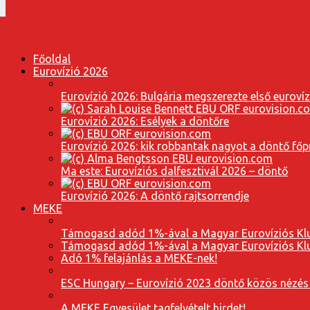
Főoldal
Eurovízió 2026
Eurovízió 2026: Bulgária megszerezte első euroví
Eurovízió 2026: Esélyek a döntőre
Eurovízió 2026: kik robbantak nagyot a döntő fő
Ma este: Eurovíziós dalfesztivál 2026 – döntő
Eurovízió 2026: A döntő rajtsorrendje
MEKE
Támogasd adód 1%-ával a Magyar Eurovíziós Klu
Támogasd adód 1%-ával a Magyar Eurovíziós Klu
Adó 1% felajánlás a MEKE-nek!
ESC Hungary – Eurovízió 2023 döntő közös nézés
A MEKE Egyesület tagfelvételt hirdet!