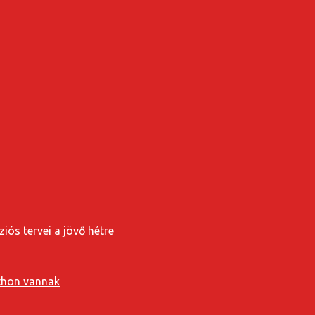
iós tervei a jövő hétre
tthon vannak