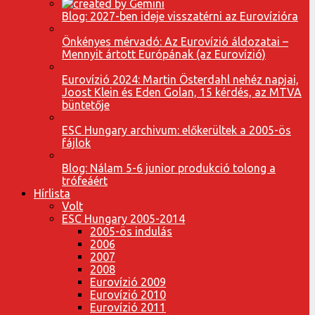
Blog: 2027-ben ideje visszatérni az Eurovízióra
Önkényes mérvadó: Az Eurovízió áldozatai –
Mennyit ártott Európának (az Eurovízió)
Eurovízió 2024: Martin Österdahl nehéz napjai,
Joost Klein és Eden Golan, 15 kérdés, az MTVA
büntetője
ESC Hungary archivum: előkerültek a 2005-ös
fájlok
Blog: Nálam 5-6 junior produkció tolong a
trófeáért
Hírlista
Volt
ESC Hungary 2005-2014
2005-ös indulás
2006
2007
2008
Eurovízió 2009
Eurovízió 2010
Eurovízió 2011