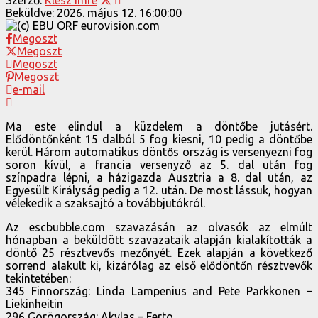
Beküldve:
2026. május 12. 16:00:00
Megoszt
Megoszt
Megoszt
Megoszt
e-mail
Ma este elindul a küzdelem a döntőbe jutásért.
Elődöntőnként 15 dalból 5 fog kiesni, 10 pedig a döntőbe
kerül. Három automatikus döntős ország is versenyezni fog
soron kívül, a francia versenyző az 5. dal után fog
színpadra lépni, a házigazda Ausztria a 8. dal után, az
Egyesült Királyság pedig a 12. után. De most lássuk, hogyan
vélekedik a szaksajtó a továbbjutókról.
Az escbubble.com szavazásán az olvasók az elmúlt
hónapban a beküldött szavazataik alapján kialakították a
döntő 25 résztvevős mezőnyét. Ezek alapján a következő
sorrend alakult ki, kizárólag az első elődöntőn résztvevők
tekintetében:
345 Finnország: Linda Lampenius and Pete Parkkonen –
Liekinheitin
296 Görögország: Akylas – Ferto