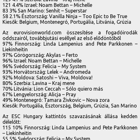
121 4.4% Izrael: Noam Bettan – Michelle
83 3% San Marino: Senhit – Superstar
58 2.1% Észtország: Vanilla Ninja – Too Epic to Be True
Kiesők: Belgium, Montenegró, Portugália, Litvánia, Grúzia
Az eurovisionworld.com összesítése a fogadóirodák
oddszairól, továbbjutási eséllyel az első elődöntőből
97% Finnország: Linda Lampenius and Pete Parkkonen –
Liekinheitin
97% Görögország: Akylas – Ferto
96% Izrael: Noam Bettan – Michelle
96% Svédország: Felicia – My System
93% Horvátország: Lelek – Andromeda
92% Moldova: Satoshi – Viva, Moldova!
80% Szerbia: Lavina – Kraj mene
70% Litvánia: Lion Ceccah – Sólo quiero más
67% Lengyelország: Alicja – Pray
49% Montenegró: Tamara Živkovic – Nova zora
Kiesők: Portugália, Észtország, Belgium, Grúzia, San Marino
Az ESC Hungary kattintós szavazásának állása kedden
délelőtt:
115 10% Finnország: Linda Lampenius and Pete Parkkonen
– Liekinheitin
55 5% Svédország: Felicia – My System