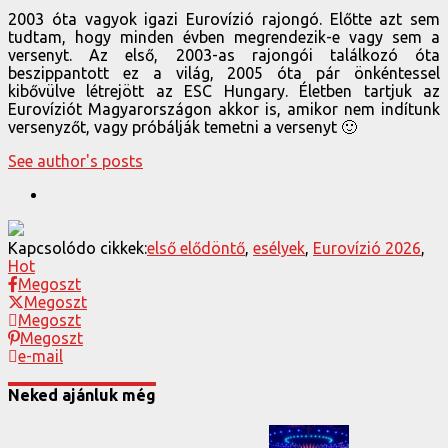
2003 óta vagyok igazi Eurovízió rajongó. Előtte azt sem
tudtam, hogy minden évben megrendezik-e vagy sem a
versenyt. Az első, 2003-as rajongói találkozó óta
beszippantott ez a világ, 2005 óta pár önkéntessel
kibővülve létrejött az ESC Hungary. Életben tartjuk az
Eurovíziót Magyarországon akkor is, amikor nem indítunk
versenyzőt, vagy próbálják temetni a versenyt 🙂
See author's posts
Kapcsolódo cikkek:
első elődöntő
,
esélyek
,
Eurovízió 2026
,
Hot
Megoszt
Megoszt
Megoszt
Megoszt
e-mail
Neked ajánluk még