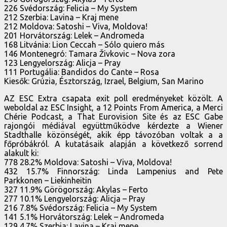
226 Svédország: Felicia – My System
212 Szerbia: Lavina – Kraj mene
212 Moldova: Satoshi – Viva, Moldova!
201 Horvátország: Lelek – Andromeda
168 Litvánia: Lion Ceccah – Sólo quiero más
146 Montenegró: Tamara Živkovic – Nova zora
123 Lengyelország: Alicja – Pray
111 Portugália: Bandidos do Cante – Rosa
Kiesők: Grúzia, Észtország, Izrael, Belgium, San Marino
AZ ESC Extra csapata exit poll eredményeket közölt. A
weboldal az ESC Insight, a 12 Points From America, a Merci
Chérie Podcast, a That Eurovision Site és az ESC Gabe
rajongói médiával együttműködve kérdezte a Wiener
Stadthalle közönségét, akik épp távozóban voltak a a
főpróbákról. A kutatásaik alapján a következő sorrend
alakult ki:
778 28.2% Moldova: Satoshi – Viva, Moldova!
432 15.7% Finnország: Linda Lampenius and Pete
Parkkonen – Liekinheitin
327 11.9% Görögország: Akylas – Ferto
277 10.1% Lengyelország: Alicja – Pray
216 7.8% Svédország: Felicia – My System
141 5.1% Horvátország: Lelek – Andromeda
129 4.7% Szerbia: Lavina – Kraj mene