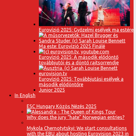
Eurovízió 2025: Győzelmi esélyek ma estére
Ma este: Eurovízió 2025 Finálé
Eurovízió 2025: A második elődöntő
továbbjutói és a döntő rajtsorrendje
Eurovízió 2025: Továbbjutási esélyek a
második elődöntőre
Junior 2025
In English
ESC Hungary Közös Nézés 2025
Why does the jury “hate” Norwegian entries?
Mykola Chernotytskyi: We start consultations
with the EBU about hosting Eurovision 2023 in