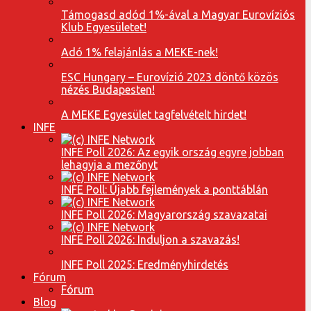
Támogasd adód 1%-ával a Magyar Eurovíziós
Klub Egyesületet!
Adó 1% felajánlás a MEKE-nek!
ESC Hungary – Eurovízió 2023 döntő közös
nézés Budapesten!
A MEKE Egyesület tagfelvételt hirdet!
INFE
INFE Poll 2026: Az egyik ország egyre jobban
lehagyja a mezőnyt
INFE Poll: Újabb fejlemények a ponttáblán
INFE Poll 2026: Magyarország szavazatai
INFE Poll 2026: Induljon a szavazás!
INFE Poll 2025: Eredményhirdetés
Fórum
Fórum
Blog