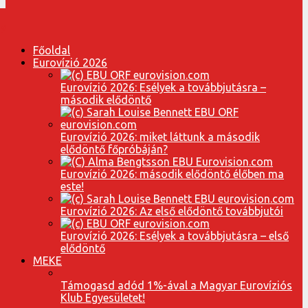
Főoldal
Eurovízió 2026
Eurovízió 2026: Esélyek a továbbjutásra –
második elődöntő
Eurovízió 2026: miket láttunk a második
elődöntő főpróbáján?
Eurovízió 2026: második elődöntő élőben ma
este!
Eurovízió 2026: Az első elődöntő továbbjutói
Eurovízió 2026: Esélyek a továbbjutásra – első
elődöntő
MEKE
Támogasd adód 1%-ával a Magyar Eurovíziós
Klub Egyesületet!