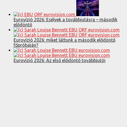
Eurovízió 2026: Esélyek a továbbjutásra – második
elődöntő
Eurovízió 2026: miket láttunk a második elődöntő
főpróbáján?
Eurovízió 2026: Az első elődöntő továbbjutói