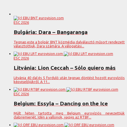
ESC 2026
Bulgária: Dara – Bangaranga
Tegnap este a bolgár BNT közmédia dalválasztó műsort rendezett
választottjuk, Dara számára. A válogatási...
ESC 2026
Litvánia: Lion Ceccah – Sólo quiero más
Litvánia 40 dal és 5 forduló után tegnap döntést hozott eurovíziós
képviselőjükről. A 11...
ESC 2026
Belgium: Essyla – Dancing on the Ice
Múlt héten tartotta meg Belgium eurovíziós nevezettjük
dalpremierjét. Idén a vallonok, vagyis az RTBF...