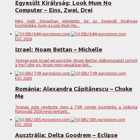
Egyesült Királyság: Look Mum No
Computer – Eins, Zwei, Drei
Még múlt hónapban jelentette be az Egyesült Királyság
közmédiája, hogy a Look Mum No...
ESC 2026
Izrael: Noam Bettan – Michelle
Tegnap este Izrael versenyzője, Noam Bettan dalbemutatót tartott
a YouTube-on. Noam még januárban lett...
ESC 2026
Románia: Alexandra Căpitănescu – Choke
Me
Tegnap este rendezte meg a TVR román közmédia a Selecția
Națională 2026 nevű nemzeti...
ESC 2026
Ausztrália: Delta Goodrem – Eclipse