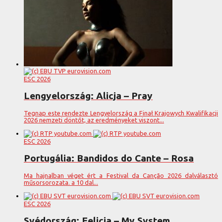
ESC 2026
Lengyelország: Alicja – Pray
Tegnap este rendezte Lengyelország a Finał Krajowych Kwalifikacji
2026 nemzeti döntőt, az eredményeket viszont...
ESC 2026
Portugália: Bandidos do Cante – Rosa
Ma hajnalban véget ért a Festival da Canção 2026 dalválasztó
műsorsorozata. a 10 dal...
ESC 2026
Svédország: Felicia – My System