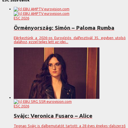
ESC 2026 dalok
ESC 2026
Örményország: Simón – Paloma Rumba
Elérkeztünk a 2026-os Eurovíziós dalfesztivál 35. egyben utolsó
dalához, ezzel teljes lett az idei...
ESC 2026
Svájc: Veronica Fusaro – Alice
Tegnap Svájc is dalbemutatót tartott: a 28 éves énekes-dalszerző