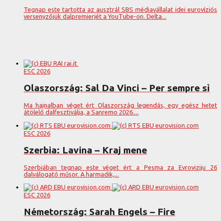
Tegnap este tartotta az ausztrál SBS médiavállalat idei eurovíziós
versenyzőjük dalpremierjét a YouTube-on. Delta...
ESC 2026
Olaszország: Sal Da Vinci – Per sempre sì
Ma hajnalban véget ért Olaszország legendás, egy egész hetet
átölelő dalfesztiválja, a Sanremo 2026....
ESC 2026
Szerbia: Lavina – Kraj mene
Szerbiában tegnap este véget ért a Pesma za Evroviziju 26
dalválogató műsor. A harmadik,...
ESC 2026
Németország: Sarah Engels – Fire