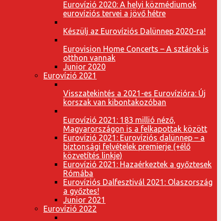
Eurovízió 2020: A helyi közmédiumok
eurovíziós tervei a jövő hétre
Készülj az Eurovíziós Dalünnep 2020-ra!
Eurovision Home Concerts – A sztárok is
otthon vannak
Junior 2020
Eurovízió 2021
Visszatekintés a 2021-es Eurovízióra: Új
korszak van kibontakozóban
Eurovízió 2021: 183 millió néző,
Magyarországon is a felkapottak között
Eurovízió 2021: Eurovíziós dalünnep – a
biztonsági felvételek premierje (+élő
közvetítés linkje)
Eurovízió 2021: Hazaérkeztek a győztesek
Rómába
Eurovíziós Dalfesztivál 2021: Olaszország
a győztes!
Junior 2021
Eurovízió 2022