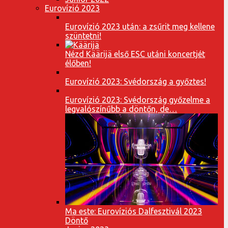
Eurovízió 2023
Eurovízió 2023 után: a zsűrit meg kellene
szüntetni!
Nézd Käärijä első ESC utáni koncertjét
élőben!
Eurovízió 2023: Svédország a győztes!
Eurovízió 2023: Svédország győzelme a
legvalószínűbb a döntőn, de…
Ma este: Eurovíziós Dalfesztivál 2023
Döntő