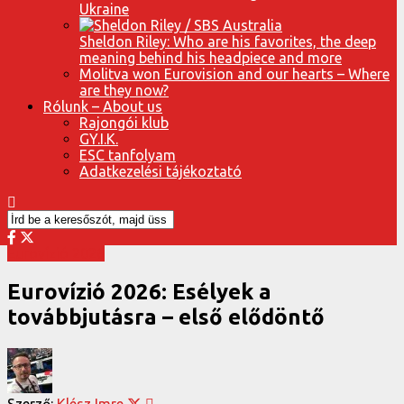
Ukraine
Sheldon Riley: Who are his favorites, the deep
meaning behind his headpiece and more
Molitva won Eurovision and our hearts – Where
are they now?
Rólunk – About us
Rajongói klub
GY.I.K.
ESC tanfolyam
Adatkezelési tájékoztató
Eurovízió 2026
Eurovízió 2026: Esélyek a
továbbjutásra – első elődöntő
Szerző:
Klész Imre