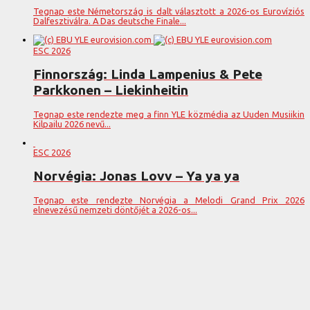
Tegnap este Németország is dalt választott a 2026-os Eurovíziós
Dalfesztiválra. A Das deutsche Finale...
ESC 2026
Finnország: Linda Lampenius & Pete
Parkkonen – Liekinheitin
Tegnap este rendezte meg a finn YLE közmédia az Uuden Musiikin
Kilpailu 2026 nevű...
ESC 2026
Norvégia: Jonas Lovv – Ya ya ya
Tegnap este rendezte Norvégia a Melodi Grand Prix 2026
elnevezésű nemzeti döntőjét a 2026-os...