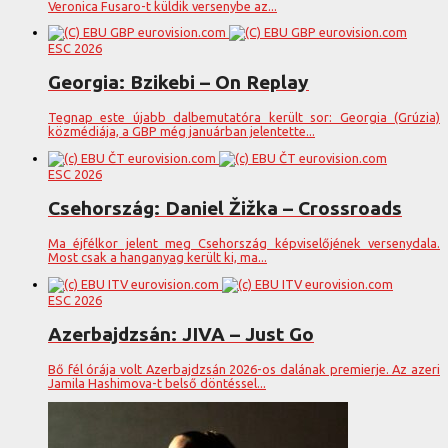
Veronica Fusaro-t küldik versenybe az...
ESC 2026
Georgia: Bzikebi – On Replay
Tegnap este újabb dalbemutatóra került sor: Georgia (Grúzia)
közmédiája, a GBP még januárban jelentette...
ESC 2026
Csehország: Daniel Žižka – Crossroads
Ma éjfélkor jelent meg Csehország képviselőjének versenydala.
Most csak a hanganyag került ki, ma...
ESC 2026
Azerbajdzsán: JIVA – Just Go
Bő fél órája volt Azerbajdzsán 2026-os dalának premierje. Az azeri
Jamila Hashimova-t belső döntéssel...