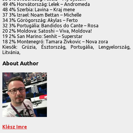
49 4% Horvátország: Lelek – Andromeda
48 4% Szerbia: Lavina – Kraj mene
37 3% Izrael: Noam Bettan – Michelle
34 3% Görögország: Akylas – Ferto
32 3% Portugália: Bandidos do Cante – Rosa
20 2% Moldova: Satoshi – Viva, Moldova!
19 2% San Marino: Senhit – Superstar
18 2% Montenegró: Tamara Živkovic – Nova zora
Kiesők: Grúzia, Észtország, Portugália, Lengyelország,
Litvánia,
About Author
Klész Imre