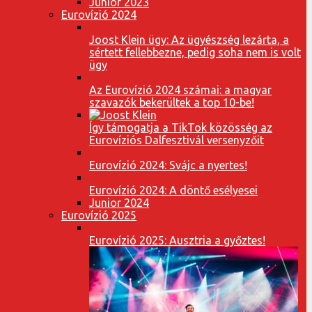
Junior 2023
Eurovízió 2024
Joost Klein ügy: Az ügyészség lezárta, a
sértett fellebbezne, pedig soha nem is volt
ügy
Az Eurovízió 2024 számai: a magyar
szavazók bekerültek a top 10-be!
Így támogatja a TikTok közösség az
Eurovíziós Dalfesztivál versenyzőit
Eurovízió 2024: Svájc a nyertes!
Eurovízió 2024: A döntő esélyesei
Junior 2024
Eurovízió 2025
Eurovízió 2025: Ausztria a győztes!