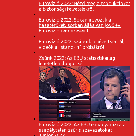
Eurovízió 2022: Nézd meg a produkciókat
a biztonsági felvételekről!
Eurovízió 2022: Sokan üdvözlik a
hazatérőket, sorban állás van jövő évi
Eurovízió rendezéséért
Eurovízió 2022: számok a nézettségről,
videók a „stand-in” próbákról
Zsűrik 2022: Az EBU statisztikailag
lehetetlen dolgot kér
Eurovízió 2022: Az EBU elmagyarázza a
szabálytalan zsűris szavazatokat
Junior 2022