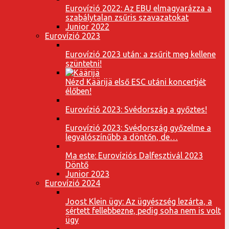
Eurovízió 2022: Az EBU elmagyarázza a
szabálytalan zsűris szavazatokat
Junior 2022
Eurovízió 2023
Eurovízió 2023 után: a zsűrit meg kellene
szüntetni!
Nézd Käärijä első ESC utáni koncertjét
élőben!
Eurovízió 2023: Svédország a győztes!
Eurovízió 2023: Svédország győzelme a
legvalószínűbb a döntőn, de…
Ma este: Eurovíziós Dalfesztivál 2023
Döntő
Junior 2023
Eurovízió 2024
Joost Klein ügy: Az ügyészség lezárta, a
sértett fellebbezne, pedig soha nem is volt
ügy