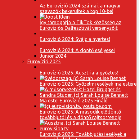
Az Eurovízió 2024 számai: a magyar
szavazók bekerültek a top 10-be!
Így támogatja a TikTok közösség az
Eurovíziós Dalfesztivál versenyzőit
Eurovízió 2024: Svájc a nyertes!
Eurovízió 2024: A döntő esélyesei
Junior 2024
Eurovízió 2025
Eurovízió 2025: Ausztria a győztes!
Eurovízió 2025: Győzelmi esélyek ma estére
Ma este: Eurovízió 2025 Finálé
Eurovízió 2025: A második elődöntő
továbbjutói és a döntő rajtsorrendje
Eurovízió 2025: Továbbjutási esélyek a