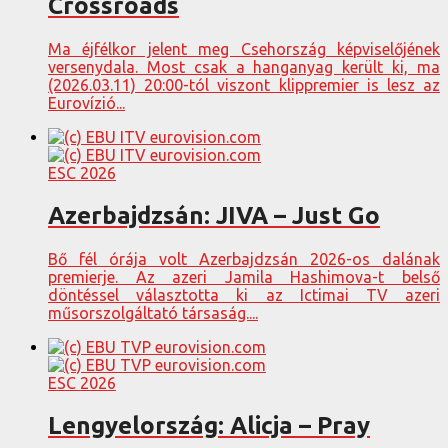
Crossroads
Ma éjfélkor jelent meg Csehország képviselőjének
versenydala. Most csak a hanganyag került ki, ma
(2026.03.11) 20:00-tól viszont klippremier is lesz az
Eurovízió...
ESC 2026
Azerbajdzsán: JIVA – Just Go
Bő fél órája volt Azerbajdzsán 2026-os dalának
premierje. Az azeri Jamila Hashimova-t belső
döntéssel választotta ki az Ictimai TV azeri
műsorszolgáltató társaság....
ESC 2026
Lengyelország: Alicja – Pray