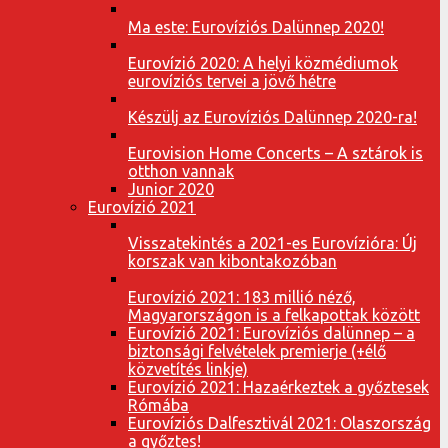
Ma este: Eurovíziós Dalünnep 2020!
Eurovízió 2020: A helyi közmédiumok
eurovíziós tervei a jövő hétre
Készülj az Eurovíziós Dalünnep 2020-ra!
Eurovision Home Concerts – A sztárok is
otthon vannak
Junior 2020
Eurovízió 2021
Visszatekintés a 2021-es Eurovízióra: Új
korszak van kibontakozóban
Eurovízió 2021: 183 millió néző,
Magyarországon is a felkapottak között
Eurovízió 2021: Eurovíziós dalünnep – a
biztonsági felvételek premierje (+élő
közvetítés linkje)
Eurovízió 2021: Hazaérkeztek a győztesek
Rómába
Eurovíziós Dalfesztivál 2021: Olaszország
a győztes!