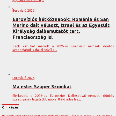
Eurovízió 2026
Eurovíziós hétköznapok: Románia és San
Marino dalt választ, Izrael és az Egyesült
Királyság dalbemutatót tart.
Franciaország is!
Szűk két hét maradt a 2026-os Eurovízió nemzeti döntős
szezonjából. 4 dallal bővül a...
Eurovízió 2026
Ma este: Szuper Szombat
Elérkezett a 2026-os Eurovíziós Dalfesztivál nemzeti döntős
szezonjának legsűrűbb napja: 8 élő adás lesz,...
Cimkézés
Hot
Svédország
Eurovízió 2019
nemzeti döntő
szavazás
Ukrajna
eurovízió 2016
Eurovision