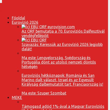
Főoldal
Eurovízió 2026
Az ORF bemutatja a 70. Eurovíziós Dalfesztivál
vendégfellépőit
Szavazás: Keressük az Eurovízió 2026 legjobb
dalát!
Ma este: Lengyelország, Svédország és
Portugália dönt az utolsó nemzeti döntős
hétvégén
Eurovíziós hétköznapok: Románia és San
Marino dalt választ, Izrael és az Egyesült
Királyság dalbemutatót tart. Franciaország is!
Ma este: Szuper Szombat
MEKE
Támogasd adód 1%-ával a Magyar Eurovíziós