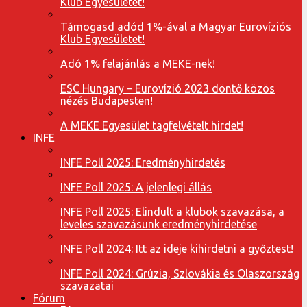
Klub Egyesületet!
Támogasd adód 1%-ával a Magyar Eurovíziós
Klub Egyesületet!
Adó 1% felajánlás a MEKE-nek!
ESC Hungary – Eurovízió 2023 döntő közös
nézés Budapesten!
A MEKE Egyesület tagfelvételt hirdet!
INFE
INFE Poll 2025: Eredményhirdetés
INFE Poll 2025: A jelenlegi állás
INFE Poll 2025: Elindult a klubok szavazása, a
leveles szavazásunk eredményhirdetése
INFE Poll 2024: Itt az ideje kihirdetni a győztest!
INFE Poll 2024: Grúzia, Szlovákia és Olaszország
szavazatai
Fórum