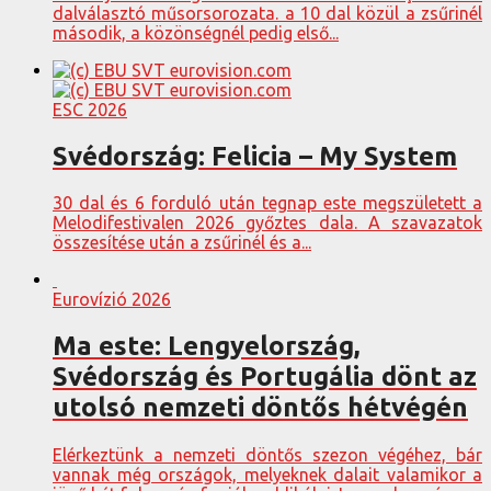
dalválasztó műsorsorozata. a 10 dal közül a zsűrinél
második, a közönségnél pedig első...
ESC 2026
Svédország: Felicia – My System
30 dal és 6 forduló után tegnap este megszületett a
Melodifestivalen 2026 győztes dala. A szavazatok
összesítése után a zsűrinél és a...
Eurovízió 2026
Ma este: Lengyelország,
Svédország és Portugália dönt az
utolsó nemzeti döntős hétvégén
Elérkeztünk a nemzeti döntős szezon végéhez, bár
vannak még országok, melyeknek dalait valamikor a