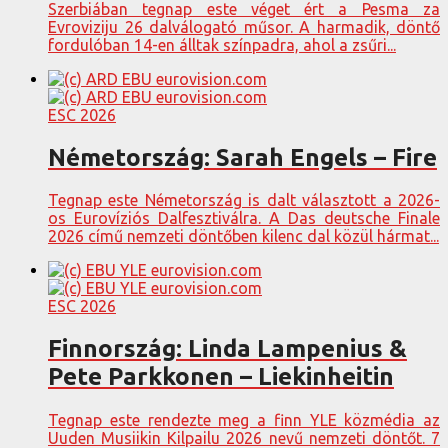
Szerbiában tegnap este véget ért a Pesma za
Evroviziju 26 dalválogató műsor. A harmadik, döntő
fordulóban 14-en álltak színpadra, ahol a zsűri...
ESC 2026
Németország: Sarah Engels – Fire
Tegnap este Németország is dalt választott a 2026-
os Eurovíziós Dalfesztiválra. A Das deutsche Finale
2026 című nemzeti döntőben kilenc dal közül hármat...
ESC 2026
Finnország: Linda Lampenius &
Pete Parkkonen – Liekinheitin
Tegnap este rendezte meg a finn YLE közmédia az
Uuden Musiikin Kilpailu 2026 nevű nemzeti döntőt. 7