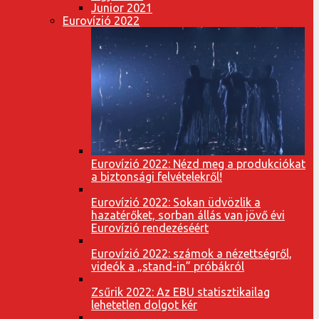
Junior 2021
Eurovízió 2022
Eurovízió 2022: Nézd meg a produkciókat
a biztonsági felvételekről!
Eurovízió 2022: Sokan üdvözlik a
hazatérőket, sorban állás van jövő évi
Eurovízió rendezéséért
Eurovízió 2022: számok a nézettségről,
videók a „stand-in” próbákról
Zsűrik 2022: Az EBU statisztikailag
lehetetlen dolgot kér