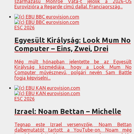
származású Monroe Vata-t jelölik a 2026-OS
Eurovízióra a Regarde című dallal. Franciaország...
ESC 2026
Egyesült Királyság: Look Mum No
Computer – Eins, Zwei, Drei
Még múlt hónapban jelentette be az Egyesült
Királyság közmédiája, hogy a Look Mum No
Computer művésznevű, polgári nevén Sam Battle
fogja képviselni...
ESC 2026
Izrael: Noam Bettan – Michelle
Tegnap este Izrael versenyzője, Noam Bettan
dalbemutatót tartott a YouTube-on. Noam még