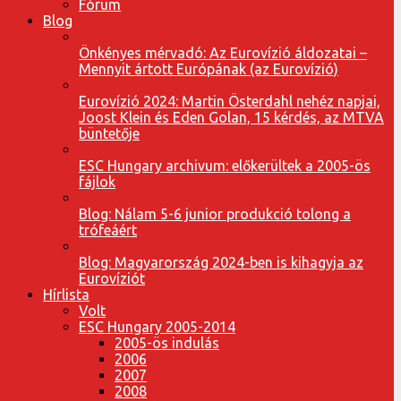
Fórum
Blog
Önkényes mérvadó: Az Eurovízió áldozatai –
Mennyit ártott Európának (az Eurovízió)
Eurovízió 2024: Martin Österdahl nehéz napjai,
Joost Klein és Eden Golan, 15 kérdés, az MTVA
büntetője
ESC Hungary archivum: előkerültek a 2005-ös
fájlok
Blog: Nálam 5-6 junior produkció tolong a
trófeáért
Blog: Magyarország 2024-ben is kihagyja az
Eurovíziót
Hírlista
Volt
ESC Hungary 2005-2014
2005-ös indulás
2006
2007
2008