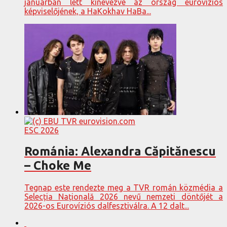
januárban lett kinevezve az ország eurovíziós
képviselőjének, a HaKokhav HaBa...
ESC 2026
Románia: Alexandra Căpitănescu
– Choke Me
Tegnap este rendezte meg a TVR román közmédia a
Selecția Națională 2026 nevű nemzeti döntőjét a
2026-os Eurovíziós dalfesztiválra. A 12 dalt...