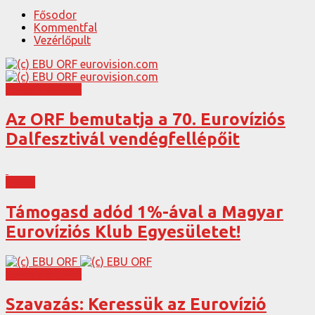
Fősodor
Kommentfal
Vezérlőpult
Eurovízió 2026
Az ORF bemutatja a 70. Eurovíziós
Dalfesztivál vendégfellépőit
MEKE
Támogasd adód 1%-ával a Magyar
Eurovíziós Klub Egyesületet!
Eurovízió 2026
Szavazás: Keressük az Eurovízió