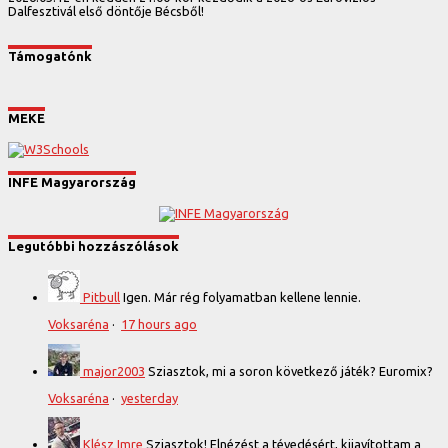
Dalfesztivál első döntője Bécsből!
Támogatónk
MEKE
INFE Magyarország
Legutóbbi hozzászólások
Pitbull
Igen. Már rég folyamatban kellene lennie.
Voksaréna
·
17 hours ago
major2003
Sziasztok, mi a soron következő játék? Euromix?
Voksaréna
·
yesterday
Klész Imre
Sziasztok! Elnézést a tévedésért, kijavítottam a