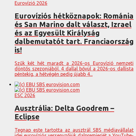
Eurovízió 2026
Eurovíziós hétköznapok: Románia
és San Marino dalt választ, Izrael
és az Egyesült Királyság
dalbemutatót tart. Franciaország
is!
Szűk két hét maradt a 2026-os Eurovízió nemzeti
döntős szezonjából. 4 dallal bővül a 2026-os dallista
péntekig, a hétvégén pedig újabb 4...
ESC 2026
Ausztrália: Delta Goodrem –
Eclipse
Tegnap este tartotta az ausztrál SBS médiavállalat
idei eurovíziós versenyzőjük dalpremierjét a YouTube-