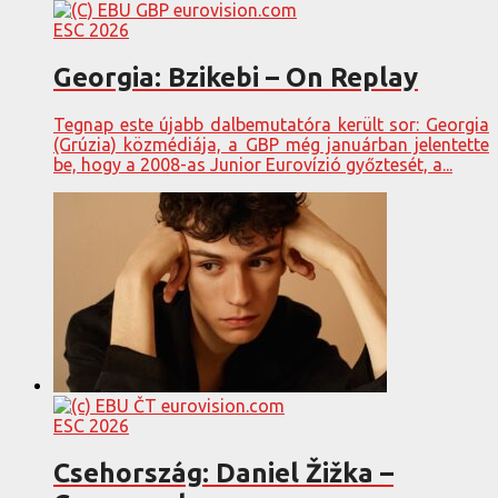
ESC 2026
Georgia: Bzikebi – On Replay
Tegnap este újabb dalbemutatóra került sor: Georgia
(Grúzia) közmédiája, a GBP még januárban jelentette
be, hogy a 2008-as Junior Eurovízió győztesét, a...
ESC 2026
Csehország: Daniel Žižka –