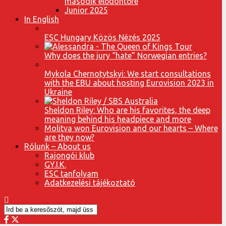
második elődöntőre
Junior 2025
In English
ESC Hungary Közös Nézés 2025
Why does the jury “hate” Norwegian entries?
Mykola Chernotytskyi: We start consultations
with the EBU about hosting Eurovision 2023 in
Ukraine
Sheldon Riley: Who are his favorites, the deep
meaning behind his headpiece and more
Molitva won Eurovision and our hearts – Where
are they now?
Rólunk – About us
Rajongói klub
GY.I.K.
ESC tanfolyam
Adatkezelési tájékoztató