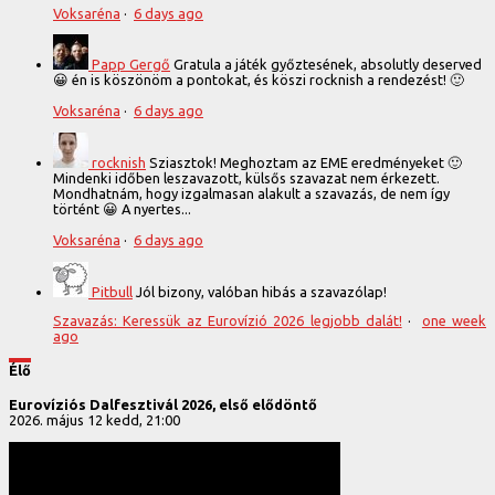
Voksaréna
·
6 days ago
Papp Gergő
Gratula a játék győztesének, absolutly deserved
😀 én is köszönöm a pontokat, és köszi rocknish a rendezést! 🙂
Voksaréna
·
6 days ago
rocknish
Sziasztok! Meghoztam az EME eredményeket 🙂
Mindenki időben leszavazott, külsős szavazat nem érkezett.
Mondhatnám, hogy izgalmasan alakult a szavazás, de nem így
történt 😀 A nyertes...
Voksaréna
·
6 days ago
Pitbull
Jól bizony, valóban hibás a szavazólap!
Szavazás: Keressük az Eurovízió 2026 legjobb dalát!
·
one week
ago
Élő
Eurovíziós Dalfesztivál 2026, első elődöntő
2026. május 12 kedd, 21:00