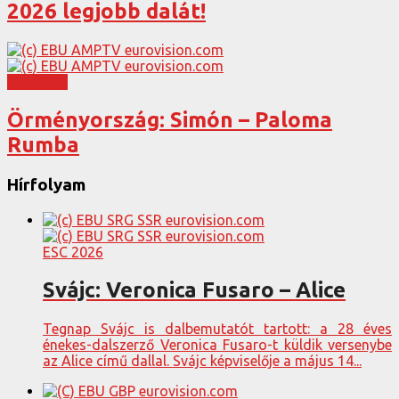
2026 legjobb dalát!
ESC 2026
Örményország: Simón – Paloma
Rumba
Hírfolyam
ESC 2026
Svájc: Veronica Fusaro – Alice
Tegnap Svájc is dalbemutatót tartott: a 28 éves
énekes-dalszerző Veronica Fusaro-t küldik versenybe
az Alice című dallal. Svájc képviselője a május 14...