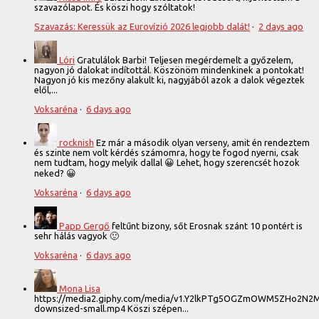
szavazólapot. És köszi hogy szóltatok!
Szavazás: Keressük az Eurovízió 2026 legjobb dalát!
·
2 days ago
Lóri
Gratulálok Barbi! Teljesen megérdemelt a győzelem,
nagyon jó dalokat indítottál. Köszönöm mindenkinek a pontokat!
Nagyon jó kis mezőny alakult ki, nagyjából azok a dalok végeztek
elől,...
Voksaréna
·
6 days ago
rocknish
Ez már a második olyan verseny, amit én rendeztem
és szinte nem volt kérdés számomra, hogy te fogod nyerni, csak
nem tudtam, hogy melyik dallal 😀 Lehet, hogy szerencsét hozok
neked? 😀
Voksaréna
·
6 days ago
Papp Gergő
feltűnt bizony, sőt Erosnak szánt 10 pontért is
sehr hálás vagyok 🙂
Voksaréna
·
6 days ago
Mona Lisa
https://media2.giphy.com/media/v1.Y2lkPTg5OGZmOWM5ZHo2N
downsized-small.mp4 Köszi szépen...