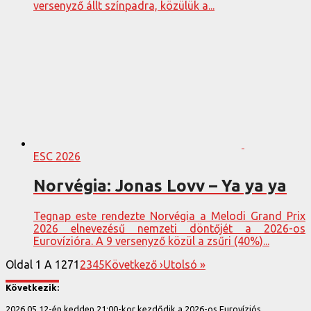
versenyző állt színpadra, közülük a...
ESC 2026
Norvégia: Jonas Lovv – Ya ya ya
Tegnap este rendezte Norvégia a Melodi Grand Prix
2026 elnevezésű nemzeti döntőjét a 2026-os
Eurovízióra. A 9 versenyző közül a zsűri (40%)...
Oldal 1 A 127
1
2
3
4
5
Következő ›
Utolsó »
Következik:
2026.05.12-én kedden 21:00-kor kezdődik a 2026-os Eurovíziós