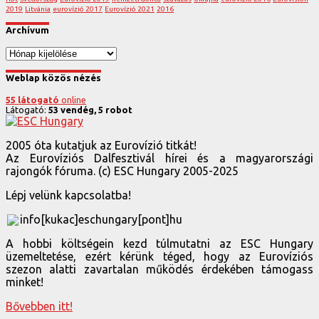
2019
Litvánia
eurovízió 2017
Eurovízió 2021
2016
Archívum
Archívum
Weblap közös nézés
55 látogató
online
Látogató:
53 vendég, 5 robot
2005 óta kutatjuk az Eurovízió titkát!
Az Eurovíziós Dalfesztivál hírei és a magyarországi
rajongók fóruma. (c) ESC Hungary 2005-2025
Lépj velünk kapcsolatba!
info[kukac]eschungary[pont]hu
A hobbi költségein kezd túlmutatni az ESC Hungary
üzemeltetése, ezért kérünk téged, hogy az Eurovíziós
szezon alatti zavartalan működés érdekében támogass
minket!
Bővebben itt!