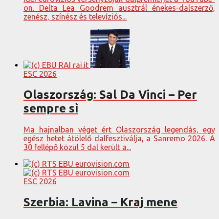
on. Delta Lea Goodrem ausztrál énekes-dalszerző,
zenész, színész és televíziós...
ESC 2026
Olaszország: Sal Da Vinci – Per
sempre sì
Ma hajnalban véget ért Olaszország legendás, egy
egész hetet átölelő dalfesztiválja, a Sanremo 2026. A
30 fellépő közül 5 dal került a...
ESC 2026
Szerbia: Lavina – Kraj mene