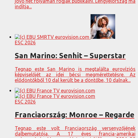
jövő hét folyamán fogják publikálni. Lengyelország ma
indítja...
ESC 2026
San Marino: Senhit – Superstar
Tegnap este San Marino is megtalálta eurovíziós
képviselőjét az idei bécsi megmérettetésre. Az
elődöntőkből 10 dal került be a döntőbe, 10 dalnak...
ESC 2026
Franciaország: Monroe – Regarde
Tegnap este volt Franciaország versenyzőjének
dalbemutatója. A 17 éves francia-amerikai